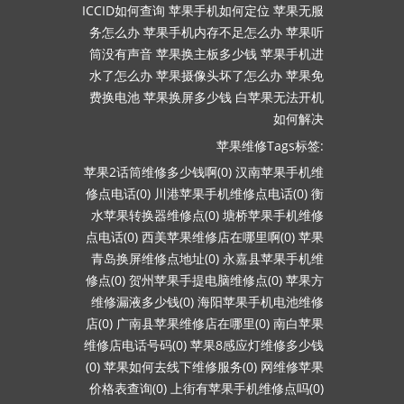
ICCID如何查询
苹果手机如何定位
苹果无服
务怎么办
苹果手机内存不足怎么办
苹果听
筒没有声音
苹果换主板多少钱
苹果手机进
水了怎么办
苹果摄像头坏了怎么办
苹果免
费换电池
苹果换屏多少钱
白苹果无法开机
如何解决
苹果维修Tags标签:
苹果2话筒维修多少钱啊(0)
汉南苹果手机维
修点电话(0)
川港苹果手机维修点电话(0)
衡
水苹果转换器维修点(0)
塘桥苹果手机维修
点电话(0)
西美苹果维修店在哪里啊(0)
苹果
青岛换屏维修点地址(0)
永嘉县苹果手机维
修点(0)
贺州苹果手提电脑维修点(0)
苹果方
维修漏液多少钱(0)
海阳苹果手机电池维修
店(0)
广南县苹果维修店在哪里(0)
南白苹果
维修店电话号码(0)
苹果8感应灯维修多少钱
(0)
苹果如何去线下维修服务(0)
网维修苹果
价格表查询(0)
上街有苹果手机维修点吗(0)