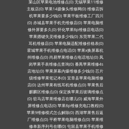
莱山区苹果电池维修点(0)
无锡苹果11维修
主板店(0)
苹果14摄像头维修网(0)
维修店拆
机苹果要多少钱(0)
苹果平板维修工厂四川
(0)
赤城县苹果手机壳维修店(0)
苹果电脑维
修外屏要多久(0)
怀化苹果8p维修店电话(0)
苹果摁键失灵维修多少钱(0)
东莞苹果二代
耳机维修店(0)
苹果电脑适配维修价格表(0)
霍城苹果手机维修点电话(0)
苹果x换屏幕杭
州维修点(0)
尚易苹果维修点电话地址(0)
凤
岗苹果手表维修点查询(0)
番禺苹果维修4s
店地址(0)
苹果屏幕内爆维修多少钱(0)
芯片
级维修苹果笔记本(0)
宜章县苹果电脑维修
店(0)
达州苹果有线耳机维修点(0)
苹果售后
麒麟区维修点(0)
保定换苹果后玻璃维修点
(0)
驻马店苹果维修店在哪儿(0)
威海苹果外
屏维修点电话(0)
苹果8p维修充电口教程(0)
苹果9维修模式怎么解除(0)
西湖苹果售后返
厂维修点(0)
平桥苹果电脑维修点(0)
苹果维
修单新序列号在哪(0)
屯留县苹果手机维修