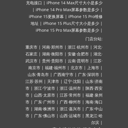
充电接口
|
iPhone 14 Max尺寸大小是多少
|
iPhone 14 Pro Max屏幕参数是多少
|
iPhone 15更换屏幕
|
iPhone 15 Pro维修
地址
|
iPhone 15 Plus尺寸大小是多少
|
iPhone 15 Pro Max屏幕参数是多少
|
门店分站:
重庆市
|
河南·郑州市
|
浙江·杭州市
|
河北·
石家庄
|
湖南·衡阳市
|
安徽·合肥市
|
湖北·
武汉市
|
贵州·贵阳市
|
云南·昆明市
|
江苏·
南京市
|
福建·福州市
|
北京市
|
上海市
|
山东·青岛市
|
广西南宁市
|
广东·深圳市
|
江苏·苏州
|
天津市
|
辽宁·沈阳
|
山东·济南
市
|
浙江·宁波市
|
浙江·温州市
|
陕西·西安
市
|
山西·太原市
|
江苏·常州市
|
福建·泉州
市
|
广东·广州市
|
广西·柳州市
|
海南·海口
市
|
湖南·株洲市
|
浙江·嘉兴市
|
广东·中山
市
|
广东·佛山市
|
山西·运城市
|
黑龙江·哈
尔滨
|