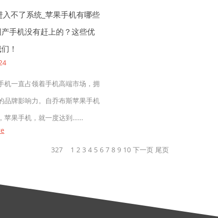
进入不了系统_苹果手机有哪些
国产手机没有赶上的？这些优
我们！
24
机一直占领着手机高端市场，拥
的品牌影响力。自乔布斯苹果手机
，苹果手机，就一度达到……
re
327
1
2
3
4
5
6
7
8
9
10
下一页
尾页