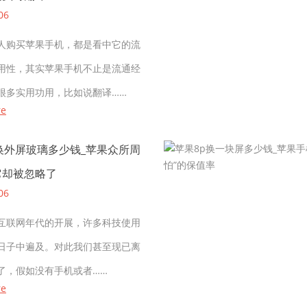
06
购买苹果手机，都是看中它的流
用性，其实苹果手机不止是流通经
很多实用功用，比如说翻译……
re
换外屏玻璃多少钱_苹果众所周
它却被忽略了
06
联网年代的开展，许多科技使用
日子中遍及。对此我们甚至现已离
了，假如没有手机或者……
re