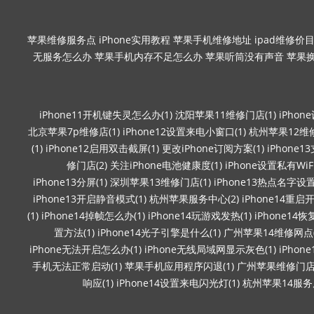
苹果维修服务点
iPhone实用教程
苹果手机维修地址
ipad维修价
无服务怎么办
苹果手机内存不足怎么办
苹果听筒没有声音
苹果
iPhone11开机键失灵怎么办(1)
沈阳苹果11维修门店(1)
iPho
北京苹果7p维修店(1)
iPhone12设置来电小窗口(1)
杭州苹果12维修
(1)
iPhone12启用双击截屏(1)
更改iPhone订阅方案(1)
iPhone
修门店(2)
关注iPhone电池健康度(1)
iPhone设置私有WiF
iPhone13分屏(1)
深圳苹果13维修门店(1)
iPhone13热点名字设置(
iPhone13开启静音模式(1)
杭州苹果服务中心(2)
iPhone14重启开
(1)
iPhone14掉帧怎么办(1)
iPhone14玩游戏发热(1)
iPhone14
置方法(1)
iPhone14光子引擎是什么(1)
广州苹果14维修网点(
iPhone无法开启怎么办(1)
iPhone无线局域网显示灰色(1)
iPho
手机无法正常启动(1)
苹果手机应用程序闪退(1)
广州苹果维修门店(
响应(1)
iPhone14设置来电闪光灯(1)
杭州苹果14服务店