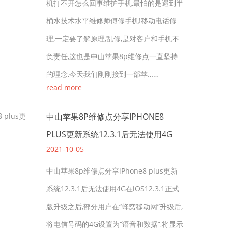
机打不开怎么回事维护手机,最怕的是遇到半
桶水技术水平维修师傅修手机!移动电话修
理,一定要了解原理,乱修,是对客户和手机不
负责任,这也是中山苹果8p维修点一直坚持
的理念,今天我们刚刚接到一部苹……
read more
中山苹果8P维修点分享IPHONE8
PLUS更新系统12.3.1后无法使用4G
2021-10-05
中山苹果8p维修点分享iPhone8 plus更新
系统12.3.1后无法使用4G在iOS12.3.1正式
版升级之后,部分用户在“蜂窝移动网”升级后,
将电信号码的4G设置为“语音和数据”,将显示