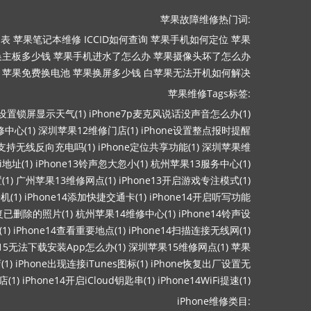
苹果故障维修热门词:
目表
苹果笔记本维修
ICCID如何查询
苹果手机如何定位
苹果
换主板多少钱
苹果手机进水了怎么办
苹果摄像头坏了怎么办
苹果免费换电池
苹果换屏多少钱
白苹果无法开机如何解决
苹果维修Tags标签:
ne设置锁屏显示天气(1)
iPhone7p麦克风说话没声音怎么办(1)
中心(1)
深圳苹果12维修门店(1)
iPhone设置整点报时提醒
13支持无线反向充电吗(1)
iPhone定位共享功能(1)
深圳苹果维
i地址(1)
iPhone13铃声忽大忽小(1)
杭州苹果13服务中心(1)
1)
广州苹果13维修网点(1)
iPhone13开启游戏专注模式(1)
机(1)
iPhone14添加快捷交通卡(1)
iPhone14开启听写功能
恢复已删除的照片(1)
杭州苹果14维修中心(1)
iPhone14铃声设
1)
iPhone14查看重要地点(1)
iPhone14扫描连接无线网(1)
ne15无法下载安装App怎么办(1)
深圳苹果15维修网点(1)
苹果
1)
iPhone出现连接iTunes图标(1)
iPhone恢复出厂设置无
(1)
iPhone14开启iCloud钥匙串(1)
iPhone14WiFi提速(1)
iPhone维修类目: