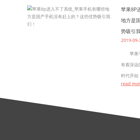
苹果8P
地方是
势吸引
2019-09-
苹果手
有着深远
时代开始
read mo