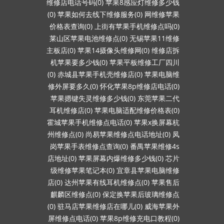
维修店电话号码(0)
苹果8感应灯维修多少钱
(0)
苹果如何去线下维修服务(0)
网维修苹果
价格表查询(0)
上街有苹果手机维修点吗(0)
莱山区苹果电池维修点(0)
无锡苹果11维修
主板店(0)
苹果14摄像头维修网(0)
维修店拆
机苹果要多少钱(0)
苹果平板维修工厂四川
(0)
赤城县苹果手机壳维修店(0)
苹果电脑维
修外屏要多久(0)
怀化苹果8p维修店电话(0)
苹果摁键失灵维修多少钱(0)
东莞苹果二代
耳机维修店(0)
苹果电脑适配维修价格表(0)
霍城苹果手机维修点电话(0)
苹果x换屏幕杭
州维修点(0)
尚易苹果维修点电话地址(0)
凤
岗苹果手表维修点查询(0)
番禺苹果维修4s
店地址(0)
苹果屏幕内爆维修多少钱(0)
芯片
级维修苹果笔记本(0)
宜章县苹果电脑维修
店(0)
达州苹果有线耳机维修点(0)
苹果售后
麒麟区维修点(0)
保定换苹果后玻璃维修点
(0)
驻马店苹果维修店在哪儿(0)
威海苹果外
屏维修点电话(0)
苹果8p维修充电口教程(0)