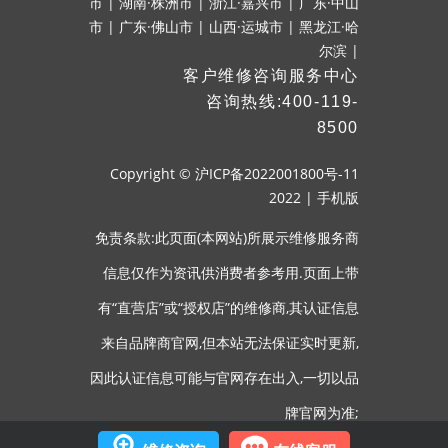
市
|
湖南·株洲市
|
浙江·嘉兴市
|
广东·中山
市
|
广东·佛山市
|
山西·运城市
|
黑龙江·哈
尔滨
|
客户维修咨询服务中心
咨询热线:400-119-
8500
Copyright ©
沪ICP备2022001800号-11
2022
|
手机版
免责条款:此页面(本网站)所展示维修服务商
信息仅作为资讯供消费者参考用.页面上带
有“直营店”或“授权店”的维修商,其认证信息
来自品牌商官网,但本站无法保证实时更新,
因此认证信息可能与官网存在出入,一切以品
牌官网为准;