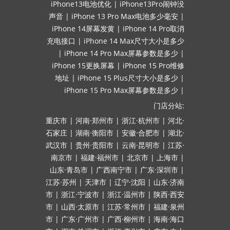
iPhone13电池优化
|
iPhone13Pro闹钟没
声音
|
iPhone 13 Pro Max电池多少毫安
|
iPhone 14屏幕发黄
|
iPhone 14 Pro取消
充电接口
|
iPhone 14 Max尺寸大小是多少
|
iPhone 14 Pro Max屏幕参数是多少
|
iPhone 15更换屏幕
|
iPhone 15 Pro维修
地址
|
iPhone 15 Plus尺寸大小是多少
|
iPhone 15 Pro Max屏幕参数是多少
|
门店分站:
重庆市
|
河南·郑州市
|
浙江·杭州市
|
河北·
石家庄
|
湖南·衡阳市
|
安徽·合肥市
|
湖北·
武汉市
|
贵州·贵阳市
|
云南·昆明市
|
江苏·
南京市
|
福建·福州市
|
北京市
|
上海市
|
山东·青岛市
|
广西南宁市
|
广东·深圳市
|
江苏·苏州
|
天津市
|
辽宁·沈阳
|
山东·济南
市
|
浙江·宁波市
|
浙江·温州市
|
陕西·西安
市
|
山西·太原市
|
江苏·常州市
|
福建·泉州
市
|
广东·广州市
|
广西·柳州市
|
海南·海口