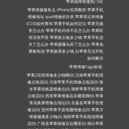
苹果故障维修热门词:
苹果维修服务点
iPhone实用教程
苹果手机
维修地址
ipad维修价目表
苹果笔记本维修
ICCID如何查询
苹果手机如何定位
苹果无服
务怎么办
苹果手机内存不足怎么办
苹果听
筒没有声音
苹果换主板多少钱
苹果手机进
水了怎么办
苹果摄像头坏了怎么办
苹果免
费换电池
苹果换屏多少钱
白苹果无法开机
如何解决
苹果维修Tags标签:
苹果2话筒维修多少钱啊(0)
汉南苹果手机维
修点电话(0)
川港苹果手机维修点电话(0)
衡
水苹果转换器维修点(0)
塘桥苹果手机维修
点电话(0)
西美苹果维修店在哪里啊(0)
苹果
青岛换屏维修点地址(0)
永嘉县苹果手机维
修点(0)
贺州苹果手提电脑维修点(0)
苹果方
维修漏液多少钱(0)
海阳苹果手机电池维修
店(0)
广南县苹果维修店在哪里(0)
南白苹果