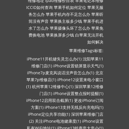
维修地址
ipad维修价目表
苹果笔记本维修
ICCID如何查询
苹果手机如何定位
苹果无服
务怎么办
苹果手机内存不足怎么办
苹果听
筒没有声音
苹果换主板多少钱
苹果手机进
水了怎么办
苹果摄像头坏了怎么办
苹果免
费换电池
苹果换屏多少钱
白苹果无法开机
如何解决
苹果维修Tags标签:
iPhone11开机键失灵怎么办(1)
沈阳苹果11
维修门店(1)
iPhone设置锁屏显示天气(1)
iPhone7p麦克风说话没声音怎么办(1)
北京
苹果7p维修店(1)
iPhone12设置来电小窗口
(1)
杭州苹果12维修中心(1)
深圳苹果12维修
门店(1)
iPhone设置整点报时提醒(1)
iPhone12启用双击截屏(1)
更改iPhone订阅
方案(1)
iPhone13支持无线反向充电吗(1)
iPhone定位共享功能(1)
深圳苹果维修门店
(2)
关注iPhone电池健康度(1)
iPhone设置
私有WiFi地址(1)
iPhone13铃声忽大忽小(1)