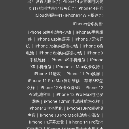
出厂设置无响应(1)
iPhone14设置来电闪光
灯(1)
杭州苹果14服务店(1)
iPhone14开启
iCloud钥匙串(1)
iPhone14WiFi提速(1)
iPhone维修类目:
iPhone 6s换电池多少钱
|
iPhone6手机维
修
|
iPhone 6sp换屏幕
|
iPhone 7无法开
机
|
iPhone 7p换内屏多少钱
|
iPhone 8换
电池
|
iPhone 8p换内屏多少钱
|
iPhone X
手机维修
|
iPhone XS手机维修
|
iPhone
XR手机维修
|
iPhone xs Max双卡双待
|
iPhone 11进灰
|
iPhone 11 Pro换屏
|
iPhone 11 Pro Max售后维修
|
苹果SE2怎
么样
|
iPhone 12双卡双待5G
|
iPhone 12
Pro电池容量
|
iPhone 12 Pro Max电池发
烫吗
|
iPhone 12mini电池续航怎么样
|
iPhone13电池优化
|
iPhone13Pro闹钟没
声音
|
iPhone 13 Pro Max电池多少毫安
|
iPhone 14屏幕发黄
|
iPhone 14 Pro取消
充电接口
|
iPhone 14 Max尺寸大小是多少