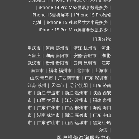
|
iPhone 14 Pro Max屏幕参数是多少
|
iPhone 15更换屏幕
|
iPhone 15 Pro维修
地址
|
iPhone 15 Plus尺寸大小是多少
|
iPhone 15 Pro Max屏幕参数是多少
|
门店分站:
重庆市
|
河南·郑州市
|
浙江·杭州市
|
河北·
石家庄
|
湖南·衡阳市
|
安徽·合肥市
|
湖北·
武汉市
|
贵州·贵阳市
|
云南·昆明市
|
江苏·
南京市
|
福建·福州市
|
北京市
|
上海市
|
山东·青岛市
|
广西南宁市
|
广东·深圳市
|
江苏·苏州
|
天津市
|
辽宁·沈阳
|
山东·济南
市
|
浙江·宁波市
|
浙江·温州市
|
陕西·西安
市
|
山西·太原市
|
江苏·常州市
|
福建·泉州
市
|
广东·广州市
|
广西·柳州市
|
海南·海口
市
|
湖南·株洲市
|
浙江·嘉兴市
|
广东·中山
市
|
广东·佛山市
|
山西·运城市
|
黑龙江·哈
尔滨
|
客户维修咨询服务中心