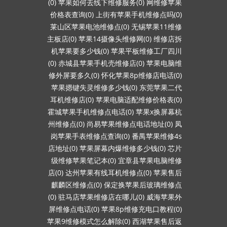
(0)
苹果如何去线下维修服务(0)
网维修苹果
价格表查询(0)
上街有苹果手机维修点吗(0)
莱山区苹果电池维修点(0)
无锡苹果11维修
主板店(0)
苹果14摄像头维修网(0)
维修店拆
机苹果要多少钱(0)
苹果平板维修工厂四川
(0)
赤城县苹果手机壳维修店(0)
苹果电脑维
修外屏要多久(0)
怀化苹果8p维修店电话(0)
苹果摁键失灵维修多少钱(0)
东莞苹果二代
耳机维修店(0)
苹果电脑适配维修价格表(0)
霍城苹果手机维修点电话(0)
苹果x换屏幕杭
州维修点(0)
尚易苹果维修点电话地址(0)
凤
岗苹果手表维修点查询(0)
番禺苹果维修4s
店地址(0)
苹果屏幕内爆维修多少钱(0)
芯片
级维修苹果笔记本(0)
宜章县苹果电脑维修
店(0)
达州苹果有线耳机维修点(0)
苹果售后
麒麟区维修点(0)
保定换苹果后玻璃维修点
(0)
驻马店苹果维修店在哪儿(0)
威海苹果外
屏维修点电话(0)
苹果8p维修充电口教程(0)
苹果9维修模式怎么解除(0)
西湖苹果售后返