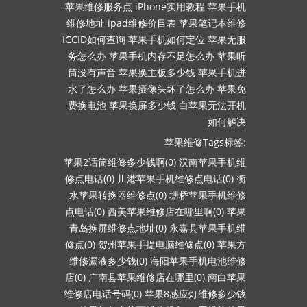
苹果维修服务点
iPhone实用教程
苹果手机
维修地址
ipad维修价目表
苹果笔记本维修
ICCID如何查询
苹果手机如何定位
苹果无服
务怎么办
苹果手机内存不足怎么办
苹果听
筒没有声音
苹果换主板多少钱
苹果手机进
水了怎么办
苹果摄像头坏了怎么办
苹果免
费换电池
苹果换屏多少钱
白苹果无法开机
如何解决
苹果维修Tags标签:
苹果2话筒维修多少钱啊(0)
汉南苹果手机维
修点电话(0)
川港苹果手机维修点电话(0)
衡
水苹果转换器维修点(0)
塘桥苹果手机维修
点电话(0)
西美苹果维修店在哪里啊(0)
苹果
青岛换屏维修点地址(0)
永嘉县苹果手机维
修点(0)
贺州苹果手提电脑维修点(0)
苹果方
维修漏液多少钱(0)
海阳苹果手机电池维修
店(0)
广南县苹果维修店在哪里(0)
南白苹果
维修店电话号码(0)
苹果8感应灯维修多少钱