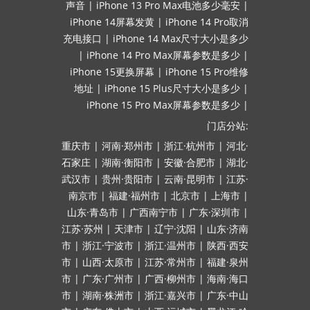
声音
|
iPhone 13 Pro Max电池多少毫安
|
iPhone 14屏幕发黄
|
iPhone 14 Pro取消
充电接口
|
iPhone 14 Max尺寸大小是多少
|
iPhone 14 Pro Max屏幕参数是多少
|
iPhone 15更换屏幕
|
iPhone 15 Pro维修
地址
|
iPhone 15 Plus尺寸大小是多少
|
iPhone 15 Pro Max屏幕参数是多少
|
门店分站:
重庆市
|
河南·郑州市
|
浙江·杭州市
|
河北·
石家庄
|
湖南·衡阳市
|
安徽·合肥市
|
湖北·
武汉市
|
贵州·贵阳市
|
云南·昆明市
|
江苏·
南京市
|
福建·福州市
|
北京市
|
上海市
|
山东·青岛市
|
广西南宁市
|
广东·深圳市
|
江苏·苏州
|
天津市
|
辽宁·沈阳
|
山东·济南
市
|
浙江·宁波市
|
浙江·温州市
|
陕西·西安
市
|
山西·太原市
|
江苏·常州市
|
福建·泉州
市
|
广东·广州市
|
广西·柳州市
|
海南·海口
市
|
湖南·株洲市
|
浙江·嘉兴市
|
广东·中山