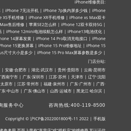
iPhone维修类目:
幕
|
iPhone 7无法开机
|
iPhone 7p换内屏多少钱
|
iPhone
ne XS手机维修
|
iPhone XR手机维修
|
iPhone xs Max双卡
ro Max售后维修
|
苹果SE2怎么样
|
iPhone 12双卡双待5G
|
吗
|
iPhone 12mini电池续航怎么样
|
iPhone13电池优化
|
Phone 14屏幕发黄
|
iPhone 14 Pro取消充电接口
|
iPhone
iPhone 15更换屏幕
|
iPhone 15 Pro维修地址
|
iPhone 15
lus尺寸大小是多少
|
iPhone 15 Pro Max屏幕参数是多少
|
门店分站:
市
|
安徽·合肥市
|
湖北·武汉市
|
贵州·贵阳市
|
云南·昆明市
广西南宁市
|
广东·深圳市
|
江苏·苏州
|
天津市
|
辽宁·沈阳
·太原市
|
江苏·常州市
|
福建·泉州市
|
广东·广州市
|
广西·
广东·中山市
|
广东·佛山市
|
山西·运城市
|
黑龙江·哈尔滨
|
询服务中心
咨询热线:400-119-8500
Copyright ©
沪ICP备2022001800号-11
2022
|
手机版
参考用.页面上带有“直营店”或“授权店”的维修商,其认证信