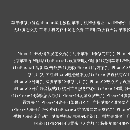
苹果维修服务点
iPhone实用教程
苹果手机维修地址
ipad维修价
无服务怎么办
苹果手机内存不足怎么办
苹果听筒没有声音
苹果
iPhone11开机键失灵怎么办(1)
沈阳苹果11维修门店(1)
iPho
北京苹果7p维修店(1)
iPhone12设置来电小窗口(1)
杭州苹果12维修
(1)
iPhone12启用双击截屏(1)
更改iPhone订阅方案(1)
iPhone
修门店(2)
关注iPhone电池健康度(1)
iPhone设置私有WiF
iPhone13分屏(1)
深圳苹果13维修门店(1)
iPhone13热点名字设置(
iPhone13开启静音模式(1)
杭州苹果服务中心(2)
iPhone14重启开
(1)
iPhone14掉帧怎么办(1)
iPhone14玩游戏发热(1)
iPhone14
置方法(1)
iPhone14光子引擎是什么(1)
广州苹果14维修网点(
iPhone无法开启怎么办(1)
iPhone无线局域网显示灰色(1)
iPho
手机无法正常启动(1)
苹果手机应用程序闪退(1)
广州苹果维修门店(
响应(1)
iPhone14设置来电闪光灯(1)
杭州苹果14服务店