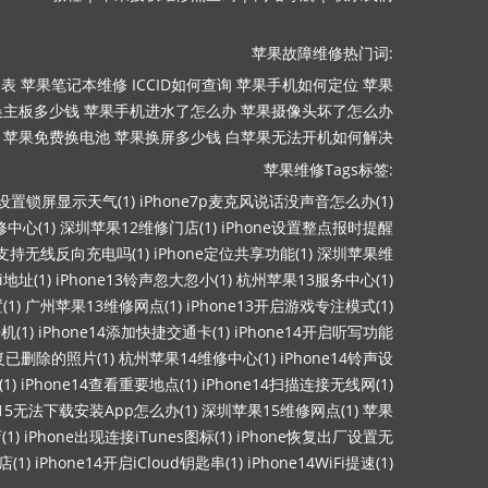
苹果故障维修热门词:
目表
苹果笔记本维修
ICCID如何查询
苹果手机如何定位
苹果
换主板多少钱
苹果手机进水了怎么办
苹果摄像头坏了怎么办
苹果免费换电池
苹果换屏多少钱
白苹果无法开机如何解决
苹果维修Tags标签:
ne设置锁屏显示天气(1)
iPhone7p麦克风说话没声音怎么办(1)
中心(1)
深圳苹果12维修门店(1)
iPhone设置整点报时提醒
13支持无线反向充电吗(1)
iPhone定位共享功能(1)
深圳苹果维
i地址(1)
iPhone13铃声忽大忽小(1)
杭州苹果13服务中心(1)
1)
广州苹果13维修网点(1)
iPhone13开启游戏专注模式(1)
机(1)
iPhone14添加快捷交通卡(1)
iPhone14开启听写功能
恢复已删除的照片(1)
杭州苹果14维修中心(1)
iPhone14铃声设
1)
iPhone14查看重要地点(1)
iPhone14扫描连接无线网(1)
ne15无法下载安装App怎么办(1)
深圳苹果15维修网点(1)
苹果
1)
iPhone出现连接iTunes图标(1)
iPhone恢复出厂设置无
(1)
iPhone14开启iCloud钥匙串(1)
iPhone14WiFi提速(1)