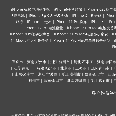
iPhone 6s换电池多少钱
|
iPhone6手机维修
|
iPhone 6sp换屏
8换电池
|
iPhone 8p换内屏多少钱
|
iPhone X手机维修
|
iPho
双待
|
iPhone 11进灰
|
iPhone 11 Pro换屏
|
iPhone 11 P
iPhone 12 Pro电池容量
|
iPhone 12 Pro Max电池发烫
iPhone13Pro闹钟没声音
|
iPhone 13 Pro Max电池多少毫安
|
i
14 Max尺寸大小是多少
|
iPhone 14 Pro Max屏幕参数是多少
|
P
重庆市
|
河南·郑州市
|
浙江·杭州市
|
河北·石家庄
|
湖南·衡阳
|
江苏·南京市
|
福建·福州市
|
北京市
|
上海市
|
山东·青岛市
|
|
山东·济南市
|
浙江·宁波市
|
浙江·温州市
|
陕西·西安市
|
山西
柳州市
|
海南·海口市
|
湖南·株洲市
|
浙江·嘉兴市
|
客户维修咨
免责条款:此页面(本网站)所展示维修服务商信息仅作为资讯供消费者