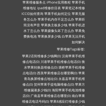
苹果维修服务点
iPhone实用教程
苹果手机
维修地址
ipad维修价目表
苹果笔记本维修
ICCID如何查询
苹果手机如何定位
苹果无服
务怎么办
苹果手机内存不足怎么办
苹果听
筒没有声音
苹果换主板多少钱
苹果手机进
水了怎么办
苹果摄像头坏了怎么办
苹果免
费换电池
苹果换屏多少钱
白苹果无法开机
如何解决
苹果维修Tags标签:
苹果2话筒维修多少钱啊(0)
汉南苹果手机维
修点电话(0)
川港苹果手机维修点电话(0)
衡
水苹果转换器维修点(0)
塘桥苹果手机维修
点电话(0)
西美苹果维修店在哪里啊(0)
苹果
青岛换屏维修点地址(0)
永嘉县苹果手机维
修点(0)
贺州苹果手提电脑维修点(0)
苹果方
维修漏液多少钱(0)
海阳苹果手机电池维修
店(0)
广南县苹果维修店在哪里(0)
南白苹果
维修店电话号码(0)
苹果8感应灯维修多少钱