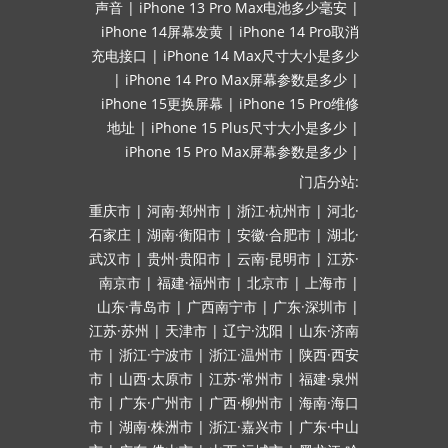
声音
|
iPhone 13 Pro Max电池多少毫安
|
iPhone 14屏幕发黄
|
iPhone 14 Pro取消
充电接口
|
iPhone 14 Max尺寸大小是多少
|
iPhone 14 Pro Max屏幕参数是多少
|
iPhone 15更换屏幕
|
iPhone 15 Pro维修
地址
|
iPhone 15 Plus尺寸大小是多少
|
iPhone 15 Pro Max屏幕参数是多少
|
门店分站:
重庆市
|
河南·郑州市
|
浙江·杭州市
|
河北·
石家庄
|
湖南·衡阳市
|
安徽·合肥市
|
湖北·
武汉市
|
贵州·贵阳市
|
云南·昆明市
|
江苏·
南京市
|
福建·福州市
|
北京市
|
上海市
|
山东·青岛市
|
广西南宁市
|
广东·深圳市
|
江苏·苏州
|
天津市
|
辽宁·沈阳
|
山东·济南
市
|
浙江·宁波市
|
浙江·温州市
|
陕西·西安
市
|
山西·太原市
|
江苏·常州市
|
福建·泉州
市
|
广东·广州市
|
广西·柳州市
|
海南·海口
市
|
湖南·株洲市
|
浙江·嘉兴市
|
广东·中山