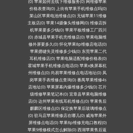
(0)
苹果如何去线下维修服务(0)
网维修苹果
价格表查询(0)
上街有苹果手机维修点吗(0)
莱山区苹果电池维修点(0)
无锡苹果11维修
主板店(0)
苹果14摄像头维修网(0)
维修店拆
机苹果要多少钱(0)
苹果平板维修工厂四川
(0)
赤城县苹果手机壳维修店(0)
苹果电脑维
修外屏要多久(0)
怀化苹果8p维修店电话(0)
苹果摁键失灵维修多少钱(0)
东莞苹果二代
耳机维修店(0)
苹果电脑适配维修价格表(0)
霍城苹果手机维修点电话(0)
苹果x换屏幕杭
州维修点(0)
尚易苹果维修点电话地址(0)
凤
岗苹果手表维修点查询(0)
番禺苹果维修4s
店地址(0)
苹果屏幕内爆维修多少钱(0)
芯片
级维修苹果笔记本(0)
宜章县苹果电脑维修
店(0)
达州苹果有线耳机维修点(0)
苹果售后
麒麟区维修点(0)
保定换苹果后玻璃维修点
(0)
驻马店苹果维修店在哪儿(0)
威海苹果外
屏维修点电话(0)
苹果8p维修充电口教程(0)
苹果9维修模式怎么解除(0)
西湖苹果售后返