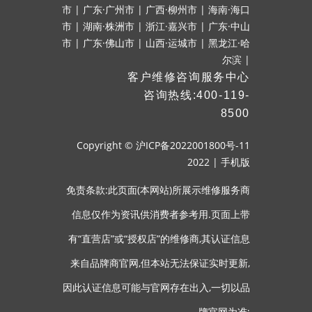
市
|
广东·广州市
|
广西·柳州市
|
海南·海口
市
|
湖南·株洲市
|
浙江·嘉兴市
|
广东·中山
市
|
广东·佛山市
|
山西·运城市
|
黑龙江·哈
尔滨
|
客户维修咨询服务中心
咨询热线:400-119-
8500
Copyright ©
沪ICP备2022001800号-11
2022
|
手机版
免责条款:此页面(本网站)所展示维修服务商
信息仅作为资讯供消费者参考用.页面上带
有“直营店”或“授权店”的维修商,其认证信息
来自品牌商官网,但本站无法保证实时更新,
因此认证信息可能与官网存在出入,一切以品
牌官网为准;