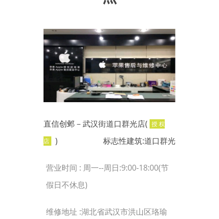
直信创邺－武汉街道口群光店(
授 权
)
标志性建筑:道口群光
店
营业时间 : 周一--周日:9:00-18:00(节
假日不休息)
维修地址 :湖北省武汉市洪山区珞瑜