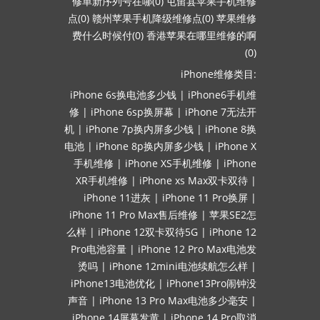
修单新序列号在哪(0)
屯留县苹果手机维修
点(0)
赣州苹果手机降级维修点(0)
苹果维修
费什么时候付(0)
香港苹果在哪里维修的啊
(0)
iPhone维修类目:
iPhone 6s换电池多少钱
|
iPhone6手机维
修
|
iPhone 6sp换屏幕
|
iPhone 7无法开
机
|
iPhone 7p换内屏多少钱
|
iPhone 8换
电池
|
iPhone 8p换内屏多少钱
|
iPhone X
手机维修
|
iPhone XS手机维修
|
iPhone
XR手机维修
|
iPhone xs Max双卡双待
|
iPhone 11进灰
|
iPhone 11 Pro换屏
|
iPhone 11 Pro Max售后维修
|
苹果SE2怎
么样
|
iPhone 12双卡双待5G
|
iPhone 12
Pro电池容量
|
iPhone 12 Pro Max电池发
烫吗
|
iPhone 12mini电池续航怎么样
|
iPhone13电池优化
|
iPhone13Pro闹钟没
声音
|
iPhone 13 Pro Max电池多少毫安
|
iPhone 14屏幕发黄
|
iPhone 14 Pro取消