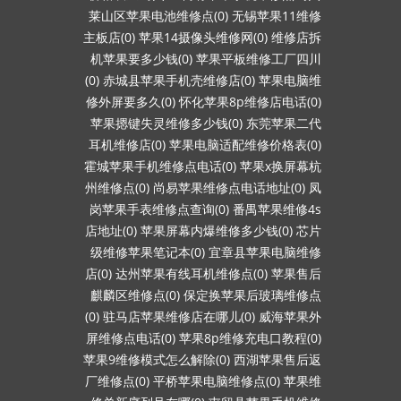
莱山区苹果电池维修点(0)
无锡苹果11维修
主板店(0)
苹果14摄像头维修网(0)
维修店拆
机苹果要多少钱(0)
苹果平板维修工厂四川
(0)
赤城县苹果手机壳维修店(0)
苹果电脑维
修外屏要多久(0)
怀化苹果8p维修店电话(0)
苹果摁键失灵维修多少钱(0)
东莞苹果二代
耳机维修店(0)
苹果电脑适配维修价格表(0)
霍城苹果手机维修点电话(0)
苹果x换屏幕杭
州维修点(0)
尚易苹果维修点电话地址(0)
凤
岗苹果手表维修点查询(0)
番禺苹果维修4s
店地址(0)
苹果屏幕内爆维修多少钱(0)
芯片
级维修苹果笔记本(0)
宜章县苹果电脑维修
店(0)
达州苹果有线耳机维修点(0)
苹果售后
麒麟区维修点(0)
保定换苹果后玻璃维修点
(0)
驻马店苹果维修店在哪儿(0)
威海苹果外
屏维修点电话(0)
苹果8p维修充电口教程(0)
苹果9维修模式怎么解除(0)
西湖苹果售后返
厂维修点(0)
平桥苹果电脑维修点(0)
苹果维