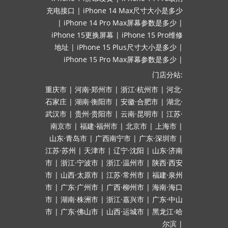
充电接口
|
iPhone 14 Max尺寸大小是多少
|
iPhone 14 Pro Max屏幕参数是多少
|
iPhone 15更换屏幕
|
iPhone 15 Pro维修
地址
|
iPhone 15 Plus尺寸大小是多少
|
iPhone 15 Pro Max屏幕参数是多少
|
门店分站:
重庆市
|
河南·郑州市
|
浙江·杭州市
|
河北·
石家庄
|
湖南·衡阳市
|
安徽·合肥市
|
湖北·
武汉市
|
贵州·贵阳市
|
云南·昆明市
|
江苏·
南京市
|
福建·福州市
|
北京市
|
上海市
|
山东·青岛市
|
广西南宁市
|
广东·深圳市
|
江苏·苏州
|
天津市
|
辽宁·沈阳
|
山东·济南
市
|
浙江·宁波市
|
浙江·温州市
|
陕西·西安
市
|
山西·太原市
|
江苏·常州市
|
福建·泉州
市
|
广东·广州市
|
广西·柳州市
|
海南·海口
市
|
湖南·株洲市
|
浙江·嘉兴市
|
广东·中山
市
|
广东·佛山市
|
山西·运城市
|
黑龙江·哈
尔滨
|