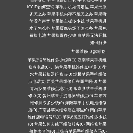
ICCID如何查询
苹果手机如何定位
苹果无服
务怎么办
苹果手机内存不足怎么办
苹果听
筒没有声音
苹果换主板多少钱
苹果手机进
水了怎么办
苹果摄像头坏了怎么办
苹果免
费换电池
苹果换屏多少钱
白苹果无法开机
如何解决
苹果维修Tags标签:
苹果2话筒维修多少钱啊(0)
汉南苹果手机维
修点电话(0)
川港苹果手机维修点电话(0)
衡
水苹果转换器维修点(0)
塘桥苹果手机维修
点电话(0)
西美苹果维修店在哪里啊(0)
苹果
青岛换屏维修点地址(0)
永嘉县苹果手机维
修点(0)
贺州苹果手提电脑维修点(0)
苹果方
维修漏液多少钱(0)
海阳苹果手机电池维修
店(0)
广南县苹果维修店在哪里(0)
南白苹果
维修店电话号码(0)
苹果8感应灯维修多少钱
(0)
苹果如何去线下维修服务(0)
网维修苹果
价格表查询(0)
上街有苹果手机维修点吗(0)