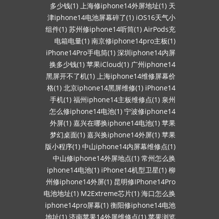
多少钱(1)
上海修iphone14外屏地址(1)
天
津iphone14电池屏幕碎了(1)
iOS16天气小
组件(1)
苏州修iphone14听筒(1)
AirPods充
电箱电量(1)
南京修iphone14pro主板(1)
iPhone14Pro手电筒(1)
深圳iphone14内屏
换多少钱(1)
苹果iCloud(1)
广州iphone14
黑屏开不了机(1)
上海iphone14维修屏幕价
格(1)
北京iphone14黑屏维修(1)
iPhone14
手机(1)
福州iphone14主板维修点(1)
泉州
怎么修iphone14电池(1)
宁波修iphone14
外屏(1)
嘉兴在哪换iphone14电池(1)
苹果
梦幻桌面(1)
嘉兴换iphone14外屏(1)
苹果
版小程序(1)
中山iphone14内屏幕维修点(1)
中山修iphone14外屏地点(1)
常州怎么换
iphone14电池(1)
iPhone14机型卫星(1)
柳
州修iphone14外屏(1)
昆明修IPhone14Pro
电池地址(1)
M2Extreme芯片(1)
海口怎么换
iphone14pro屏幕(1)
衡阳修iphone14电池
地址(1)
济南苹果14外屏维修点(1)
苹果浏览