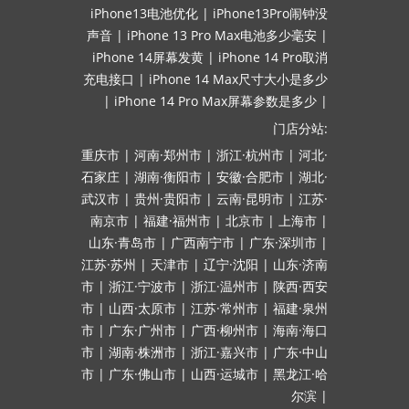
iPhone13电池优化
|
iPhone13Pro闹钟没
声音
|
iPhone 13 Pro Max电池多少毫安
|
iPhone 14屏幕发黄
|
iPhone 14 Pro取消
充电接口
|
iPhone 14 Max尺寸大小是多少
|
iPhone 14 Pro Max屏幕参数是多少
|
门店分站:
重庆市
|
河南·郑州市
|
浙江·杭州市
|
河北·
石家庄
|
湖南·衡阳市
|
安徽·合肥市
|
湖北·
武汉市
|
贵州·贵阳市
|
云南·昆明市
|
江苏·
南京市
|
福建·福州市
|
北京市
|
上海市
|
山东·青岛市
|
广西南宁市
|
广东·深圳市
|
江苏·苏州
|
天津市
|
辽宁·沈阳
|
山东·济南
市
|
浙江·宁波市
|
浙江·温州市
|
陕西·西安
市
|
山西·太原市
|
江苏·常州市
|
福建·泉州
市
|
广东·广州市
|
广西·柳州市
|
海南·海口
市
|
湖南·株洲市
|
浙江·嘉兴市
|
广东·中山
市
|
广东·佛山市
|
山西·运城市
|
黑龙江·哈
尔滨
|