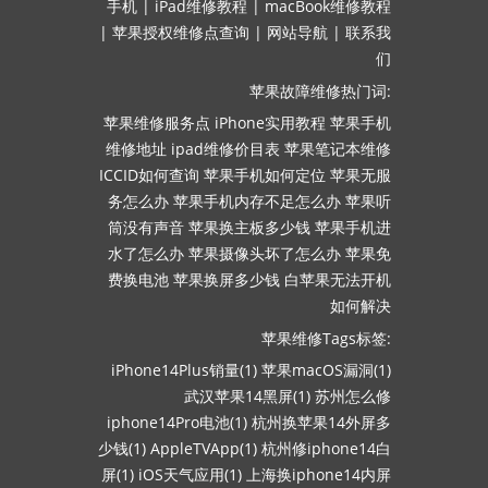
手机
|
iPad维修教程
|
macBook维修教程
|
苹果授权维修点查询
|
网站导航
|
联系我
们
苹果故障维修热门词:
苹果维修服务点
iPhone实用教程
苹果手机
维修地址
ipad维修价目表
苹果笔记本维修
ICCID如何查询
苹果手机如何定位
苹果无服
务怎么办
苹果手机内存不足怎么办
苹果听
筒没有声音
苹果换主板多少钱
苹果手机进
水了怎么办
苹果摄像头坏了怎么办
苹果免
费换电池
苹果换屏多少钱
白苹果无法开机
如何解决
苹果维修Tags标签:
iPhone14Plus销量(1)
苹果macOS漏洞(1)
武汉苹果14黑屏(1)
苏州怎么修
iphone14Pro电池(1)
杭州换苹果14外屏多
少钱(1)
AppleTVApp(1)
杭州修iphone14白
屏(1)
iOS天气应用(1)
上海换iphone14内屏