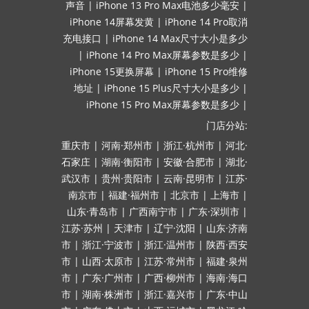
声音
|
iPhone 13 Pro Max电池多少毫安
|
iPhone 14屏幕发黄
|
iPhone 14 Pro取消
充电接口
|
iPhone 14 Max尺寸大小是多少
|
iPhone 14 Pro Max屏幕参数是多少
|
iPhone 15更换屏幕
|
iPhone 15 Pro维修
地址
|
iPhone 15 Plus尺寸大小是多少
|
iPhone 15 Pro Max屏幕参数是多少
|
门店分站:
重庆市
|
河南·郑州市
|
浙江·杭州市
|
河北·
石家庄
|
湖南·衡阳市
|
安徽·合肥市
|
湖北·
武汉市
|
贵州·贵阳市
|
云南·昆明市
|
江苏·
南京市
|
福建·福州市
|
北京市
|
上海市
|
山东·青岛市
|
广西南宁市
|
广东·深圳市
|
江苏·苏州
|
天津市
|
辽宁·沈阳
|
山东·济南
市
|
浙江·宁波市
|
浙江·温州市
|
陕西·西安
市
|
山西·太原市
|
江苏·常州市
|
福建·泉州
市
|
广东·广州市
|
广西·柳州市
|
海南·海口
市
|
湖南·株洲市
|
浙江·嘉兴市
|
广东·中山