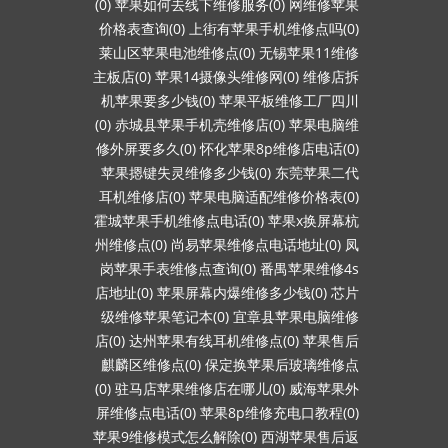
(0)
苹果如何去线下维修服务(0)
网维修苹果
价格表查询(0)
上街有苹果手机维修点吗(0)
莱山区苹果电池维修点(0)
无锡苹果11维修
主板店(0)
苹果14摄像头维修网(0)
维修店拆
机苹果要多少钱(0)
苹果平板维修工厂四川
(0)
赤城县苹果手机壳维修店(0)
苹果电脑维
修外屏要多久(0)
怀化苹果8p维修店电话(0)
苹果摁键失灵维修多少钱(0)
东莞苹果二代
耳机维修店(0)
苹果电脑适配维修价格表(0)
霍城苹果手机维修点电话(0)
苹果x换屏幕杭
州维修点(0)
尚易苹果维修点电话地址(0)
凤
岗苹果手表维修点查询(0)
番禺苹果维修4s
店地址(0)
苹果屏幕内爆维修多少钱(0)
芯片
级维修苹果笔记本(0)
宜章县苹果电脑维修
店(0)
达州苹果有线耳机维修点(0)
苹果售后
麒麟区维修点(0)
保定换苹果后玻璃维修点
(0)
驻马店苹果维修店在哪儿(0)
威海苹果外
屏维修点电话(0)
苹果8p维修充电口教程(0)
苹果9维修模式怎么解除(0)
西湖苹果售后返