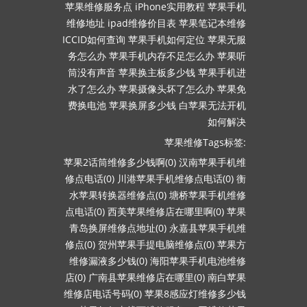
苹果维修服务点
iPhone实用教程
苹果手机
维修地址
ipad维修价目表
苹果笔记本维修
ICCID如何查询
苹果手机如何定位
苹果无服
务怎么办
苹果手机内存不足怎么办
苹果听
筒没有声音
苹果换主板多少钱
苹果手机进
水了怎么办
苹果摄像头坏了怎么办
苹果免
费换电池
苹果换屏多少钱
白苹果无法开机
如何解决
苹果维修Tags标签:
苹果2话筒维修多少钱啊(0)
汉南苹果手机维
修点电话(0)
川港苹果手机维修点电话(0)
衡
水苹果转换器维修点(0)
塘桥苹果手机维修
点电话(0)
西美苹果维修店在哪里啊(0)
苹果
青岛换屏维修点地址(0)
永嘉县苹果手机维
修点(0)
贺州苹果手提电脑维修点(0)
苹果方
维修漏液多少钱(0)
海阳苹果手机电池维修
店(0)
广南县苹果维修店在哪里(0)
南白苹果
维修店电话号码(0)
苹果8感应灯维修多少钱