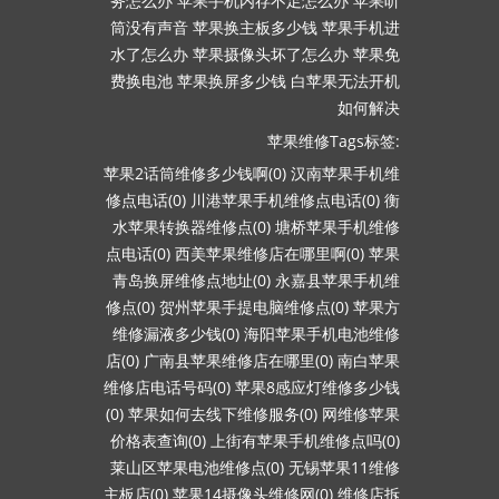
务怎么办
苹果手机内存不足怎么办
苹果听
筒没有声音
苹果换主板多少钱
苹果手机进
水了怎么办
苹果摄像头坏了怎么办
苹果免
费换电池
苹果换屏多少钱
白苹果无法开机
如何解决
苹果维修Tags标签:
苹果2话筒维修多少钱啊(0)
汉南苹果手机维
修点电话(0)
川港苹果手机维修点电话(0)
衡
水苹果转换器维修点(0)
塘桥苹果手机维修
点电话(0)
西美苹果维修店在哪里啊(0)
苹果
青岛换屏维修点地址(0)
永嘉县苹果手机维
修点(0)
贺州苹果手提电脑维修点(0)
苹果方
维修漏液多少钱(0)
海阳苹果手机电池维修
店(0)
广南县苹果维修店在哪里(0)
南白苹果
维修店电话号码(0)
苹果8感应灯维修多少钱
(0)
苹果如何去线下维修服务(0)
网维修苹果
价格表查询(0)
上街有苹果手机维修点吗(0)
莱山区苹果电池维修点(0)
无锡苹果11维修
主板店(0)
苹果14摄像头维修网(0)
维修店拆