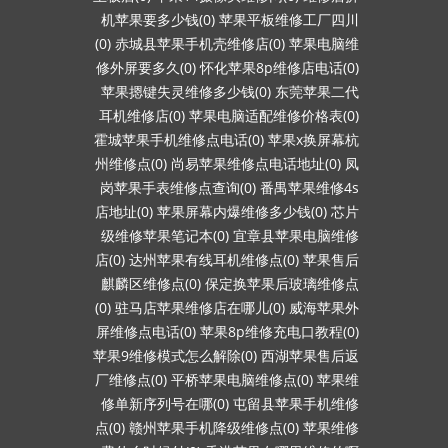
机苹果要多少钱(0)
苹果平板维修工厂四川
(0)
赤城县苹果手机壳维修店(0)
苹果电脑维
修外屏要多久(0)
怀化苹果8p维修店电话(0)
苹果摁键失灵维修多少钱(0)
东莞苹果二代
耳机维修店(0)
苹果电脑适配维修价格表(0)
霍城苹果手机维修点电话(0)
苹果x换屏幕杭
州维修点(0)
尚易苹果维修点电话地址(0)
凤
岗苹果手表维修点查询(0)
番禺苹果维修4s
店地址(0)
苹果屏幕内爆维修多少钱(0)
芯片
级维修苹果笔记本(0)
宜章县苹果电脑维修
店(0)
达州苹果有线耳机维修点(0)
苹果售后
麒麟区维修点(0)
保定换苹果后玻璃维修点
(0)
驻马店苹果维修店在哪儿(0)
威海苹果外
屏维修点电话(0)
苹果8p维修充电口教程(0)
苹果9维修模式怎么解除(0)
西湖苹果售后返
厂维修点(0)
平桥苹果电脑维修点(0)
苹果维
修单新序列号在哪(0)
屯留县苹果手机维修
点(0)
赣州苹果手机降级维修点(0)
苹果维修