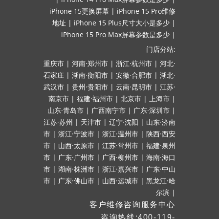
iPhone 15更换屏幕
|
iPhone 15 Pro维修
地址
|
iPhone 15 Plus尺寸大小是多少
|
iPhone 15 Pro Max屏幕参数是多少
|
门店分站:
重庆市
|
河南·郑州市
|
浙江·杭州市
|
河北·
石家庄
|
湖南·衡阳市
|
安徽·合肥市
|
湖北·
武汉市
|
贵州·贵阳市
|
云南·昆明市
|
江苏·
南京市
|
福建·福州市
|
北京市
|
上海市
|
山东·青岛市
|
广西南宁市
|
广东·深圳市
|
江苏·苏州
|
天津市
|
辽宁·沈阳
|
山东·济南
市
|
浙江·宁波市
|
浙江·温州市
|
陕西·西安
市
|
山西·太原市
|
江苏·常州市
|
福建·泉州
市
|
广东·广州市
|
广西·柳州市
|
海南·海口
市
|
湖南·株洲市
|
浙江·嘉兴市
|
广东·中山
市
|
广东·佛山市
|
山西·运城市
|
黑龙江·哈
尔滨
|
客户维修咨询服务中心
咨询热线:400-119-