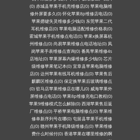
(0)
赤城县苹果手机壳维修店(0)
苹果电脑维
修外屏要多久(0)
怀化苹果8p维修店电话(0)
苹果摁键失灵维修多少钱(0)
东莞苹果二代
耳机维修店(0)
苹果电脑适配维修价格表(0)
霍城苹果手机维修点电话(0)
苹果x换屏幕杭
州维修点(0)
尚易苹果维修点电话地址(0)
凤
岗苹果手表维修点查询(0)
番禺苹果维修4s
店地址(0)
苹果屏幕内爆维修多少钱(0)
芯片
级维修苹果笔记本(0)
宜章县苹果电脑维修
店(0)
达州苹果有线耳机维修点(0)
苹果售后
麒麟区维修点(0)
保定换苹果后玻璃维修点
(0)
驻马店苹果维修店在哪儿(0)
威海苹果外
屏维修点电话(0)
苹果8p维修充电口教程(0)
苹果9维修模式怎么解除(0)
西湖苹果售后返
厂维修点(0)
平桥苹果电脑维修点(0)
苹果维
修单新序列号在哪(0)
屯留县苹果手机维修
点(0)
赣州苹果手机降级维修点(0)
苹果维修
费什么时候付(0)
香港苹果在哪里维修的啊