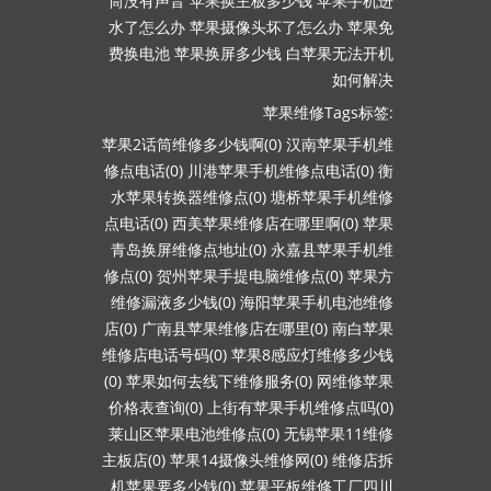
筒没有声音
苹果换主板多少钱
苹果手机进
水了怎么办
苹果摄像头坏了怎么办
苹果免
费换电池
苹果换屏多少钱
白苹果无法开机
如何解决
苹果维修Tags标签:
苹果2话筒维修多少钱啊(0)
汉南苹果手机维
修点电话(0)
川港苹果手机维修点电话(0)
衡
水苹果转换器维修点(0)
塘桥苹果手机维修
点电话(0)
西美苹果维修店在哪里啊(0)
苹果
青岛换屏维修点地址(0)
永嘉县苹果手机维
修点(0)
贺州苹果手提电脑维修点(0)
苹果方
维修漏液多少钱(0)
海阳苹果手机电池维修
店(0)
广南县苹果维修店在哪里(0)
南白苹果
维修店电话号码(0)
苹果8感应灯维修多少钱
(0)
苹果如何去线下维修服务(0)
网维修苹果
价格表查询(0)
上街有苹果手机维修点吗(0)
莱山区苹果电池维修点(0)
无锡苹果11维修
主板店(0)
苹果14摄像头维修网(0)
维修店拆
机苹果要多少钱(0)
苹果平板维修工厂四川