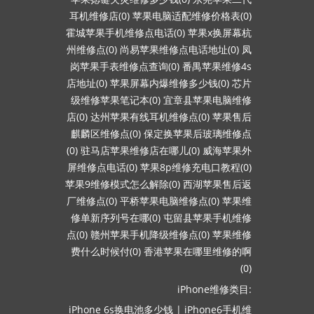
耳机维修店(0)
苹果电脑适配维修价格表(0)
霍城苹果手机维修点电话(0)
苹果x换屏幕杭
州维修点(0)
尚易苹果维修点电话地址(0)
凤
岗苹果手表维修点查询(0)
番禺苹果维修4s
店地址(0)
苹果屏幕内爆维修多少钱(0)
芯片
级维修苹果笔记本(0)
宜章县苹果电脑维修
店(0)
达州苹果有线耳机维修点(0)
苹果售后
麒麟区维修点(0)
保定换苹果后玻璃维修点
(0)
驻马店苹果维修店在哪儿(0)
威海苹果外
屏维修点电话(0)
苹果8p维修充电口教程(0)
苹果9维修模式怎么解除(0)
西湖苹果售后返
厂维修点(0)
平桥苹果电脑维修点(0)
苹果维
修单新序列号在哪(0)
屯留县苹果手机维修
点(0)
赣州苹果手机降级维修点(0)
苹果维修
费什么时候付(0)
香港苹果在哪里维修的啊
(0)
iPhone维修类目:
iPhone 6s换电池多少钱
|
iPhone6手机维