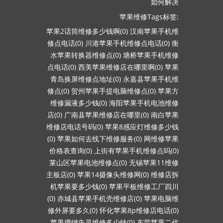
如何解决
苹果维修Tags标签:
苹果2话筒维修多少钱啊(0)
汉南苹果手机维
修点电话(0)
川港苹果手机维修点电话(0)
衡
水苹果转换器维修点(0)
塘桥苹果手机维修
点电话(0)
西美苹果维修店在哪里啊(0)
苹果
青岛换屏维修点地址(0)
永嘉县苹果手机维
修点(0)
贺州苹果手提电脑维修点(0)
苹果方
维修漏液多少钱(0)
海阳苹果手机电池维修
店(0)
广南县苹果维修店在哪里(0)
南白苹果
维修店电话号码(0)
苹果8感应灯维修多少钱
(0)
苹果如何去线下维修服务(0)
网维修苹果
价格表查询(0)
上街有苹果手机维修点吗(0)
莱山区苹果电池维修点(0)
无锡苹果11维修
主板店(0)
苹果14摄像头维修网(0)
维修店拆
机苹果要多少钱(0)
苹果平板维修工厂四川
(0)
赤城县苹果手机壳维修店(0)
苹果电脑维
修外屏要多久(0)
怀化苹果8p维修店电话(0)
苹果摁键失灵维修多少钱(0)
东莞苹果二代