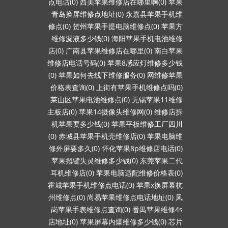
点电话(0)
西美苹果维修店在哪里啊(0)
苹果
青岛换屏维修点地址(0)
永嘉县苹果手机维
修点(0)
贺州苹果手提电脑维修点(0)
苹果方
维修漏液多少钱(0)
海阳苹果手机电池维修
店(0)
广南县苹果维修店在哪里(0)
南白苹果
维修店电话号码(0)
苹果8感应灯维修多少钱
(0)
苹果如何去线下维修服务(0)
网维修苹果
价格表查询(0)
上街有苹果手机维修点吗(0)
莱山区苹果电池维修点(0)
无锡苹果11维修
主板店(0)
苹果14摄像头维修网(0)
维修店拆
机苹果要多少钱(0)
苹果平板维修工厂四川
(0)
赤城县苹果手机壳维修店(0)
苹果电脑维
修外屏要多久(0)
怀化苹果8p维修店电话(0)
苹果摁键失灵维修多少钱(0)
东莞苹果二代
耳机维修店(0)
苹果电脑适配维修价格表(0)
霍城苹果手机维修点电话(0)
苹果x换屏幕杭
州维修点(0)
尚易苹果维修点电话地址(0)
凤
岗苹果手表维修点查询(0)
番禺苹果维修4s
店地址(0)
苹果屏幕内爆维修多少钱(0)
芯片