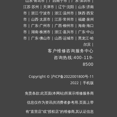
山东·青岛市
|
广西南宁市
|
广东·深圳市
|
江苏·苏州
|
天津市
|
辽宁·沈阳
|
山东·济南
市
|
浙江·宁波市
|
浙江·温州市
|
陕西·西安
市
|
山西·太原市
|
江苏·常州市
|
福建·泉州
市
|
广东·广州市
|
广西·柳州市
|
海南·海口
市
|
湖南·株洲市
|
浙江·嘉兴市
|
广东·中山
市
|
广东·佛山市
|
山西·运城市
|
黑龙江·哈
尔滨
|
客户维修咨询服务中心
咨询热线:400-119-
8500
Copyright ©
沪ICP备2022001800号-11
2022
|
手机版
免责条款:此页面(本网站)所展示维修服务商
信息仅作为资讯供消费者参考用.页面上带
有“直营店”或“授权店”的维修商,其认证信息