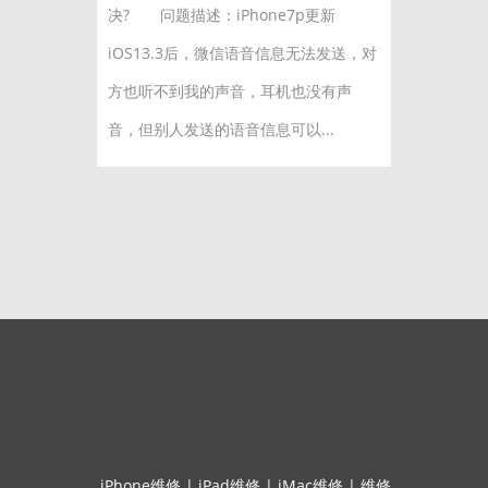
决? 问题描述：iPhone7p更新
iOS13.3后，微信语音信息无法发送，对
方也听不到我的声音，耳机也没有声
音，但别人发送的语音信息可以...
iPhone维修
|
iPad维修
|
iMac维修
|
维修