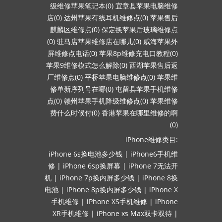
级维修苹果笔记本(0)
宜章县苹果电脑维修
店(0)
达州苹果有线耳机维修点(0)
苹果售后
麒麟区维修点(0)
保定换苹果后玻璃维修点
(0)
驻马店苹果维修店在哪儿(0)
威海苹果外
屏维修点电话(0)
苹果8p维修充电口教程(0)
苹果9维修模式怎么解除(0)
西湖苹果售后返
厂维修点(0)
平桥苹果电脑维修点(0)
苹果维
修单新序列号在哪(0)
屯留县苹果手机维修
点(0)
赣州苹果手机降级维修点(0)
苹果维修
费什么时候付(0)
香港苹果在哪里维修的啊
(0)
iPhone维修类目:
iPhone 6s换电池多少钱
|
iPhone6手机维
修
|
iPhone 6sp换屏幕
|
iPhone 7无法开
机
|
iPhone 7p换内屏多少钱
|
iPhone 8换
电池
|
iPhone 8p换内屏多少钱
|
iPhone X
手机维修
|
iPhone XS手机维修
|
iPhone
XR手机维修
|
iPhone xs Max双卡双待
|