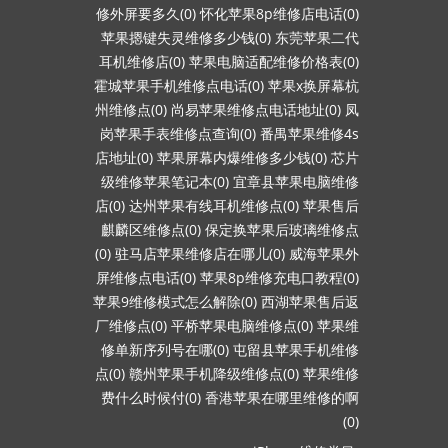
修外屏要多久(0)
怀化苹果8p维修店电话(0)
苹果摁键失灵维修多少钱(0)
东莞苹果二代
耳机维修店(0)
苹果电脑适配维修价格表(0)
霍城苹果手机维修点电话(0)
苹果x换屏幕杭
州维修点(0)
尚易苹果维修点电话地址(0)
凤
岗苹果手表维修点查询(0)
番禺苹果维修4s
店地址(0)
苹果屏幕内爆维修多少钱(0)
芯片
级维修苹果笔记本(0)
宜章县苹果电脑维修
店(0)
达州苹果有线耳机维修点(0)
苹果售后
麒麟区维修点(0)
保定换苹果后玻璃维修点
(0)
驻马店苹果维修店在哪儿(0)
威海苹果外
屏维修点电话(0)
苹果8p维修充电口教程(0)
苹果9维修模式怎么解除(0)
西湖苹果售后返
厂维修点(0)
平桥苹果电脑维修点(0)
苹果维
修单新序列号在哪(0)
屯留县苹果手机维修
点(0)
赣州苹果手机降级维修点(0)
苹果维修
费什么时候付(0)
香港苹果在哪里维修的啊
(0)