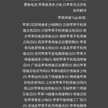
费换电池
苹果换屏多少钱
白苹果无法开机
如何解决
苹果维修Tags标签:
苹果2话筒维修多少钱啊(0)
汉南苹果手机维
修点电话(0)
川港苹果手机维修点电话(0)
衡
水苹果转换器维修点(0)
塘桥苹果手机维修
点电话(0)
西美苹果维修店在哪里啊(0)
苹果
青岛换屏维修点地址(0)
永嘉县苹果手机维
修点(0)
贺州苹果手提电脑维修点(0)
苹果方
维修漏液多少钱(0)
海阳苹果手机电池维修
店(0)
广南县苹果维修店在哪里(0)
南白苹果
维修店电话号码(0)
苹果8感应灯维修多少钱
(0)
苹果如何去线下维修服务(0)
网维修苹果
价格表查询(0)
上街有苹果手机维修点吗(0)
莱山区苹果电池维修点(0)
无锡苹果11维修
主板店(0)
苹果14摄像头维修网(0)
维修店拆
机苹果要多少钱(0)
苹果平板维修工厂四川
(0)
赤城县苹果手机壳维修店(0)
苹果电脑维