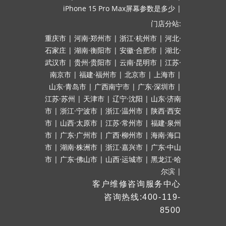
iPhone 15 Pro Max屏幕参数是多少
|
门店分站:
重庆市
|
河南·郑州市
|
浙江·杭州市
|
河北·
石家庄
|
湖南·衡阳市
|
安徽·合肥市
|
湖北·
武汉市
|
贵州·贵阳市
|
云南·昆明市
|
江苏·
南京市
|
福建·福州市
|
北京市
|
上海市
|
山东·青岛市
|
广西南宁市
|
广东·深圳市
|
江苏·苏州
|
天津市
|
辽宁·沈阳
|
山东·济南
市
|
浙江·宁波市
|
浙江·温州市
|
陕西·西安
市
|
山西·太原市
|
江苏·常州市
|
福建·泉州
市
|
广东·广州市
|
广西·柳州市
|
海南·海口
市
|
湖南·株洲市
|
浙江·嘉兴市
|
广东·中山
市
|
广东·佛山市
|
山西·运城市
|
黑龙江·哈
尔滨
|
客户维修咨询服务中心
咨询热线:400-119-
8500