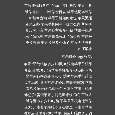
苹果维修服务点
iPhone实用教程
苹果手机
维修地址
ipad维修价目表
苹果笔记本维修
ICCID如何查询
苹果手机如何定位
苹果无服
务怎么办
苹果手机内存不足怎么办
苹果听
筒没有声音
苹果换主板多少钱
苹果手机进
水了怎么办
苹果摄像头坏了怎么办
苹果免
费换电池
苹果换屏多少钱
白苹果无法开机
如何解决
苹果维修Tags标签:
苹果2话筒维修多少钱啊(0)
汉南苹果手机维
修点电话(0)
川港苹果手机维修点电话(0)
衡
水苹果转换器维修点(0)
塘桥苹果手机维修
点电话(0)
西美苹果维修店在哪里啊(0)
苹果
青岛换屏维修点地址(0)
永嘉县苹果手机维
修点(0)
贺州苹果手提电脑维修点(0)
苹果方
维修漏液多少钱(0)
海阳苹果手机电池维修
店(0)
广南县苹果维修店在哪里(0)
南白苹果
维修店电话号码(0)
苹果8感应灯维修多少钱