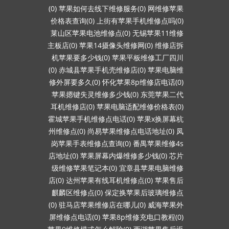
(0)
苹果如何去线下维修服务(0)
网维修苹果
价格表查询(0)
上街有苹果手机维修点吗(0)
莱山区苹果电池维修点(0)
无锡苹果11维修
主板店(0)
苹果14摄像头维修网(0)
维修店拆
机苹果要多少钱(0)
苹果平板维修工厂四川
(0)
赤城县苹果手机壳维修店(0)
苹果电脑维
修外屏要多久(0)
怀化苹果8p维修店电话(0)
苹果摁键失灵维修多少钱(0)
东莞苹果二代
耳机维修店(0)
苹果电脑适配维修价格表(0)
霍城苹果手机维修点电话(0)
苹果x换屏幕杭
州维修点(0)
尚易苹果维修点电话地址(0)
凤
岗苹果手表维修点查询(0)
番禺苹果维修4s
店地址(0)
苹果屏幕内爆维修多少钱(0)
芯片
级维修苹果笔记本(0)
宜章县苹果电脑维修
店(0)
达州苹果有线耳机维修点(0)
苹果售后
麒麟区维修点(0)
保定换苹果后玻璃维修点
(0)
驻马店苹果维修店在哪儿(0)
威海苹果外
屏维修点电话(0)
苹果8p维修充电口教程(0)