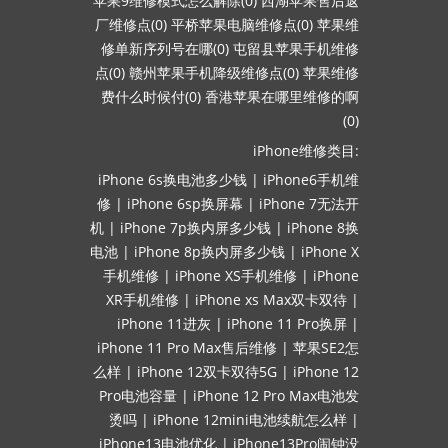
苹果9维修模式怎么解除(0)
西湖苹果售后返
厂维修点(0)
平桥苹果电脑维修点(0)
苹果维
修单新序列号在哪(0)
屯留县苹果手机维修
点(0)
赣州苹果手机降级维修点(0)
苹果维修
费什么时候付(0)
香港苹果在哪里维修的啊
(0)
iPhone维修类目:
iPhone 6s换电池多少钱
|
iPhone6手机维
修
|
iPhone 6sp换屏幕
|
iPhone 7无法开
机
|
iPhone 7p换内屏多少钱
|
iPhone 8换
电池
|
iPhone 8p换内屏多少钱
|
iPhone X
手机维修
|
iPhone XS手机维修
|
iPhone
XR手机维修
|
iPhone xs Max双卡双待
|
iPhone 11进灰
|
iPhone 11 Pro换屏
|
iPhone 11 Pro Max售后维修
|
苹果SE2怎
么样
|
iPhone 12双卡双待5G
|
iPhone 12
Pro电池容量
|
iPhone 12 Pro Max电池发
烫吗
|
iPhone 12mini电池续航怎么样
|
iPhone13电池优化
|
iPhone13Pro闹钟没