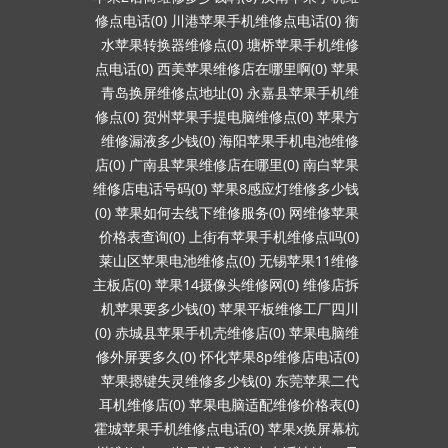
修点电话(0)
川港苹果手机维修点电话(0)
衡
水苹果转换器维修点(0)
塘桥苹果手机维修
点电话(0)
西美苹果维修店在哪里啊(0)
苹果
青岛换屏维修点地址(0)
永嘉县苹果手机维
修点(0)
贺州苹果手提电脑维修点(0)
苹果方
维修漏液多少钱(0)
海阳苹果手机电池维修
店(0)
广南县苹果维修店在哪里(0)
南白苹果
维修店电话号码(0)
苹果8感应灯维修多少钱
(0)
苹果如何去线下维修服务(0)
网维修苹果
价格表查询(0)
上街有苹果手机维修点吗(0)
莱山区苹果电池维修点(0)
无锡苹果11维修
主板店(0)
苹果14摄像头维修网(0)
维修店拆
机苹果要多少钱(0)
苹果平板维修工厂四川
(0)
赤城县苹果手机壳维修店(0)
苹果电脑维
修外屏要多久(0)
怀化苹果8p维修店电话(0)
苹果摁键失灵维修多少钱(0)
东莞苹果二代
耳机维修店(0)
苹果电脑适配维修价格表(0)
霍城苹果手机维修点电话(0)
苹果x换屏幕杭