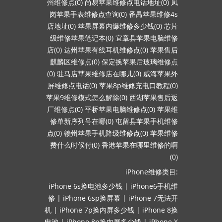
州维修点(0)
尚易苹果维修点电话地址(0)
凤
岗苹果手表维修点查询(0)
番禺苹果维修4s
店地址(0)
苹果屏幕内爆维修多少钱(0)
芯片
级维修苹果笔记本(0)
宜章县苹果电脑维修
店(0)
达州苹果有线耳机维修点(0)
苹果售后
麒麟区维修点(0)
保定换苹果后玻璃维修点
(0)
驻马店苹果维修店在哪儿(0)
威海苹果外
屏维修点电话(0)
苹果8p维修充电口教程(0)
苹果9维修模式怎么解除(0)
西湖苹果售后返
厂维修点(0)
平桥苹果电脑维修点(0)
苹果维
修单新序列号在哪(0)
屯留县苹果手机维修
点(0)
赣州苹果手机降级维修点(0)
苹果维修
费什么时候付(0)
香港苹果在哪里维修的啊
(0)
iPhone维修类目:
iPhone 6s换电池多少钱
|
iPhone6手机维
修
|
iPhone 6sp换屏幕
|
iPhone 7无法开
机
|
iPhone 7p换内屏多少钱
|
iPhone 8换
电池
|
iPhone 8p换内屏多少钱
|
iPhone X