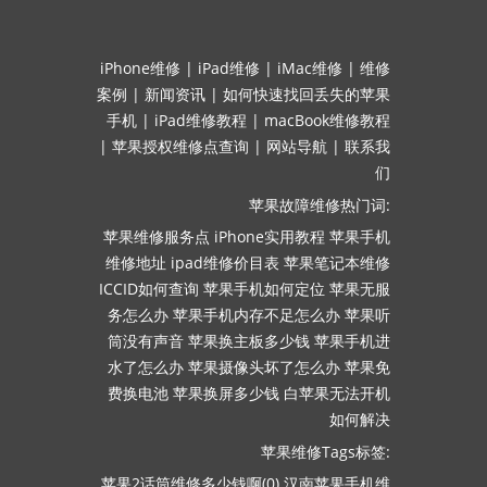
iPhone维修
|
iPad维修
|
iMac维修
|
维修
案例
|
新闻资讯
|
如何快速找回丢失的苹果
手机
|
iPad维修教程
|
macBook维修教程
|
苹果授权维修点查询
|
网站导航
|
联系我
们
苹果故障维修热门词:
苹果维修服务点
iPhone实用教程
苹果手机
维修地址
ipad维修价目表
苹果笔记本维修
ICCID如何查询
苹果手机如何定位
苹果无服
务怎么办
苹果手机内存不足怎么办
苹果听
筒没有声音
苹果换主板多少钱
苹果手机进
水了怎么办
苹果摄像头坏了怎么办
苹果免
费换电池
苹果换屏多少钱
白苹果无法开机
如何解决
苹果维修Tags标签:
苹果2话筒维修多少钱啊(0)
汉南苹果手机维