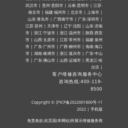
武汉市
|
贵州·贵阳市
|
云南·昆明市
|
江苏·
南京市
|
福建·福州市
|
北京市
|
上海市
|
山东·青岛市
|
广西南宁市
|
广东·深圳市
|
江苏·苏州
|
天津市
|
辽宁·沈阳
|
山东·济南
市
|
浙江·宁波市
|
浙江·温州市
|
陕西·西安
市
|
山西·太原市
|
江苏·常州市
|
福建·泉州
市
|
广东·广州市
|
广西·柳州市
|
海南·海口
市
|
湖南·株洲市
|
浙江·嘉兴市
|
广东·中山
市
|
广东·佛山市
|
山西·运城市
|
黑龙江·哈
尔滨
|
客户维修咨询服务中心
咨询热线:400-119-
8500
Copyright ©
沪ICP备2022001800号-11
2022
|
手机版
免责条款:此页面(本网站)所展示维修服务商