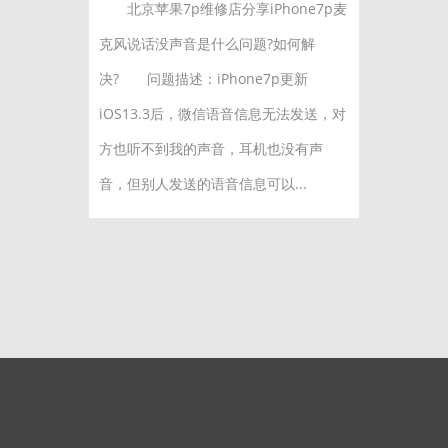
北京苹果7p维修店分享iPhone7p麦
克风说话没声音是什么问题?如何解
决? 问题描述：iPhone7p更新
iOS13.3后，微信语音信息无法发送，对
方也听不到我的声音，耳机也没有声
音，但别人发送的语音信息可以...