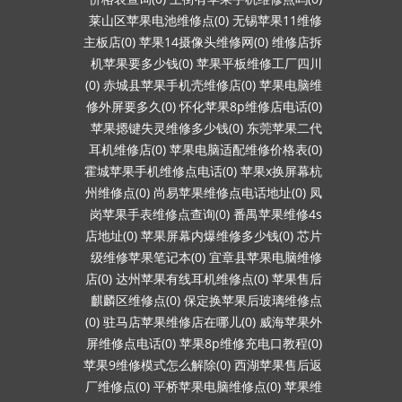
莱山区苹果电池维修点(0)
无锡苹果11维修
主板店(0)
苹果14摄像头维修网(0)
维修店拆
机苹果要多少钱(0)
苹果平板维修工厂四川
(0)
赤城县苹果手机壳维修店(0)
苹果电脑维
修外屏要多久(0)
怀化苹果8p维修店电话(0)
苹果摁键失灵维修多少钱(0)
东莞苹果二代
耳机维修店(0)
苹果电脑适配维修价格表(0)
霍城苹果手机维修点电话(0)
苹果x换屏幕杭
州维修点(0)
尚易苹果维修点电话地址(0)
凤
岗苹果手表维修点查询(0)
番禺苹果维修4s
店地址(0)
苹果屏幕内爆维修多少钱(0)
芯片
级维修苹果笔记本(0)
宜章县苹果电脑维修
店(0)
达州苹果有线耳机维修点(0)
苹果售后
麒麟区维修点(0)
保定换苹果后玻璃维修点
(0)
驻马店苹果维修店在哪儿(0)
威海苹果外
屏维修点电话(0)
苹果8p维修充电口教程(0)
苹果9维修模式怎么解除(0)
西湖苹果售后返
厂维修点(0)
平桥苹果电脑维修点(0)
苹果维