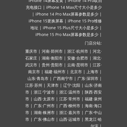
iPhone 14屏幕发黄
|
iPhone 14 Pro取消
充电接口
|
iPhone 14 Max尺寸大小是多少
|
iPhone 14 Pro Max屏幕参数是多少
|
iPhone 15更换屏幕
|
iPhone 15 Pro维修
地址
|
iPhone 15 Plus尺寸大小是多少
|
iPhone 15 Pro Max屏幕参数是多少
|
门店分站:
重庆市
|
河南·郑州市
|
浙江·杭州市
|
河北·
石家庄
|
湖南·衡阳市
|
安徽·合肥市
|
湖北·
武汉市
|
贵州·贵阳市
|
云南·昆明市
|
江苏·
南京市
|
福建·福州市
|
北京市
|
上海市
|
山东·青岛市
|
广西南宁市
|
广东·深圳市
|
江苏·苏州
|
天津市
|
辽宁·沈阳
|
山东·济南
市
|
浙江·宁波市
|
浙江·温州市
|
陕西·西安
市
|
山西·太原市
|
江苏·常州市
|
福建·泉州
市
|
广东·广州市
|
广西·柳州市
|
海南·海口
市
|
湖南·株洲市
|
浙江·嘉兴市
|
广东·中山
市
|
广东·佛山市
|
山西·运城市
|
黑龙江·哈
尔滨
|