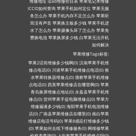
维修地址
ipad维修价目表
苹果笔记本维修
ICCID如何查询
苹果手机如何定位
苹果无服
务怎么办
苹果手机内存不足怎么办
苹果听
筒没有声音
苹果换主板多少钱
苹果手机进
水了怎么办
苹果摄像头坏了怎么办
苹果免
费换电池
苹果换屏多少钱
白苹果无法开机
如何解决
苹果维修Tags标签:
苹果2话筒维修多少钱啊(0)
汉南苹果手机维
修点电话(0)
川港苹果手机维修点电话(0)
衡
水苹果转换器维修点(0)
塘桥苹果手机维修
点电话(0)
西美苹果维修店在哪里啊(0)
苹果
青岛换屏维修点地址(0)
永嘉县苹果手机维
修点(0)
贺州苹果手提电脑维修点(0)
苹果方
维修漏液多少钱(0)
海阳苹果手机电池维修
店(0)
广南县苹果维修店在哪里(0)
南白苹果
维修店电话号码(0)
苹果8感应灯维修多少钱
(0)
苹果如何去线下维修服务(0)
网维修苹果
价格表查询(0)
上街有苹果手机维修点吗(0)