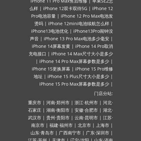
iPhone 11 Pro Max售后维修
|
苹果SE2怎
么样
|
iPhone 12双卡双待5G
|
iPhone 12
Pro电池容量
|
iPhone 12 Pro Max电池发
烫吗
|
iPhone 12mini电池续航怎么样
|
iPhone13电池优化
|
iPhone13Pro闹钟没
声音
|
iPhone 13 Pro Max电池多少毫安
|
iPhone 14屏幕发黄
|
iPhone 14 Pro取消
充电接口
|
iPhone 14 Max尺寸大小是多少
|
iPhone 14 Pro Max屏幕参数是多少
|
iPhone 15更换屏幕
|
iPhone 15 Pro维修
地址
|
iPhone 15 Plus尺寸大小是多少
|
iPhone 15 Pro Max屏幕参数是多少
|
门店分站:
重庆市
|
河南·郑州市
|
浙江·杭州市
|
河北·
石家庄
|
湖南·衡阳市
|
安徽·合肥市
|
湖北·
武汉市
|
贵州·贵阳市
|
云南·昆明市
|
江苏·
南京市
|
福建·福州市
|
北京市
|
上海市
|
山东·青岛市
|
广西南宁市
|
广东·深圳市
|
江苏·苏州
|
天津市
|
辽宁·沈阳
|
山东·济南