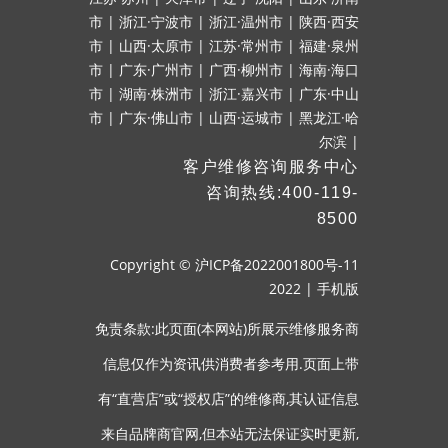
市
|
浙江·宁波市
|
浙江·温州市
|
陕西·西安
市
|
山西·太原市
|
江苏·常州市
|
福建·泉州
市
|
广东·广州市
|
广西·柳州市
|
海南·海口
市
|
湖南·株洲市
|
浙江·嘉兴市
|
广东·中山
市
|
广东·佛山市
|
山西·运城市
|
黑龙江·哈
尔滨
|
客户维修咨询服务中心
咨询热线:400-119-
8500
Copyright ©
沪ICP备2022001800号-11
2022
|
手机版
免责条款:此页面(本网站)所展示维修服务商
信息仅作为资讯供消费者参考用.页面上带
有“直营店”或“授权店”的维修商,其认证信息
来自品牌商官网,但本站无法保证实时更新,