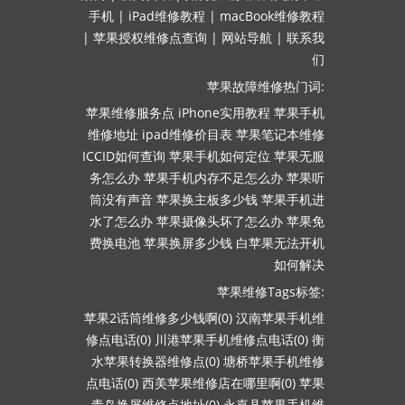
手机
|
iPad维修教程
|
macBook维修教程
|
苹果授权维修点查询
|
网站导航
|
联系我
们
苹果故障维修热门词:
苹果维修服务点
iPhone实用教程
苹果手机
维修地址
ipad维修价目表
苹果笔记本维修
ICCID如何查询
苹果手机如何定位
苹果无服
务怎么办
苹果手机内存不足怎么办
苹果听
筒没有声音
苹果换主板多少钱
苹果手机进
水了怎么办
苹果摄像头坏了怎么办
苹果免
费换电池
苹果换屏多少钱
白苹果无法开机
如何解决
苹果维修Tags标签:
苹果2话筒维修多少钱啊(0)
汉南苹果手机维
修点电话(0)
川港苹果手机维修点电话(0)
衡
水苹果转换器维修点(0)
塘桥苹果手机维修
点电话(0)
西美苹果维修店在哪里啊(0)
苹果
青岛换屏维修点地址(0)
永嘉县苹果手机维