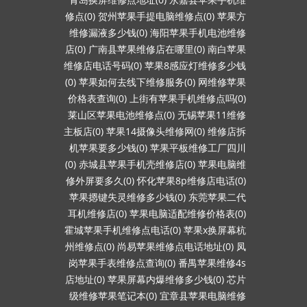
修点(0)
贺州苹果手提电脑维修点(0)
苹果方
维修漏液多少钱(0)
海阳苹果手机电池维修
店(0)
广南县苹果维修店在哪里(0)
南白苹果
维修店电话号码(0)
苹果8感应灯维修多少钱
(0)
苹果如何去线下维修服务(0)
网维修苹果
价格表查询(0)
上街有苹果手机维修点吗(0)
莱山区苹果电池维修点(0)
无锡苹果11维修
主板店(0)
苹果14摄像头维修网(0)
维修店拆
机苹果要多少钱(0)
苹果平板维修工厂四川
(0)
赤城县苹果手机壳维修店(0)
苹果电脑维
修外屏要多久(0)
怀化苹果8p维修店电话(0)
苹果摁键失灵维修多少钱(0)
东莞苹果二代
耳机维修店(0)
苹果电脑适配维修价格表(0)
霍城苹果手机维修点电话(0)
苹果x换屏幕杭
州维修点(0)
尚易苹果维修点电话地址(0)
凤
岗苹果手表维修点查询(0)
番禺苹果维修4s
店地址(0)
苹果屏幕内爆维修多少钱(0)
芯片
级维修苹果笔记本(0)
宜章县苹果电脑维修