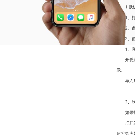
1.默认
1、打开
2、点击
2、使用
1、直接
开爱思助
示。
导入后，
2、制作
如果找不
打开爱思
后将铃声导