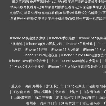
修点查询(0)
番禺苹果维修4s店地址(0)
苹果屏幕内爆维修多少钱(0
苹果有线耳机维修点(0)
苹果售后麒麟区维修点(0)
保定换苹果后玻璃
点电话(0)
苹果8p维修充电口教程(0)
苹果9维修模式怎么解除(0)
西
单新序列号在哪(0)
屯留县苹果手机维修点(0)
赣州苹果手机降级维修
iPhone 6s换电池多少钱
|
iPhone6手机维修
|
iPhone 6sp换屏
8换电池
|
iPhone 8p换内屏多少钱
|
iPhone X手机维修
|
iPho
双待
|
iPhone 11进灰
|
iPhone 11 Pro换屏
|
iPhone 11 P
iPhone 12 Pro电池容量
|
iPhone 12 Pro Max电池发烫
iPhone13Pro闹钟没声音
|
iPhone 13 Pro Max电池多少毫安
|
i
14 Max尺寸大小是多少
|
iPhone 14 Pro Max屏幕参数是多少
|
P
重庆市
|
河南·郑州市
|
浙江·杭州市
|
河北·石家庄
|
湖南·衡阳
|
江苏·南京市
|
福建·福州市
|
北京市
|
上海市
|
山东·青岛市
|
|
山东·济南市
|
浙江·宁波市
|
浙江·温州市
|
陕西·西安市
|
山西
柳州市
|
海南·海口市
|
湖南·株洲市
|
浙江·嘉兴市
|