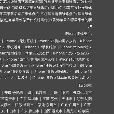
)
芯片级维修苹果笔记本(0)
宜章县苹果电脑维修店(0)
达州
维修点(0)
驻马店苹果维修店在哪儿(0)
威海苹果外屏维修
湖苹果售后返厂维修点(0)
平桥苹果电脑维修点(0)
苹果维修
点(0)
苹果维修费什么时候付(0)
香港苹果在哪里维修的啊
(0)
iPhone维修类目:
幕
|
iPhone 7无法开机
|
iPhone 7p换内屏多少钱
|
iPhone
ne XS手机维修
|
iPhone XR手机维修
|
iPhone xs Max双卡
ro Max售后维修
|
苹果SE2怎么样
|
iPhone 12双卡双待5G
|
吗
|
iPhone 12mini电池续航怎么样
|
iPhone13电池优化
|
Phone 14屏幕发黄
|
iPhone 14 Pro取消充电接口
|
iPhone
iPhone 15更换屏幕
|
iPhone 15 Pro维修地址
|
iPhone 15
lus尺寸大小是多少
|
iPhone 15 Pro Max屏幕参数是多少
|
门店分站:
市
|
安徽·合肥市
|
湖北·武汉市
|
贵州·贵阳市
|
云南·昆明市
广西南宁市
|
广东·深圳市
|
江苏·苏州
|
天津市
|
辽宁·沈阳
·太原市
|
江苏·常州市
|
福建·泉州市
|
广东·广州市
|
广西·
广东·中山市
|
广东·佛山市
|
山西·运城市
|
黑龙江·哈尔滨
|