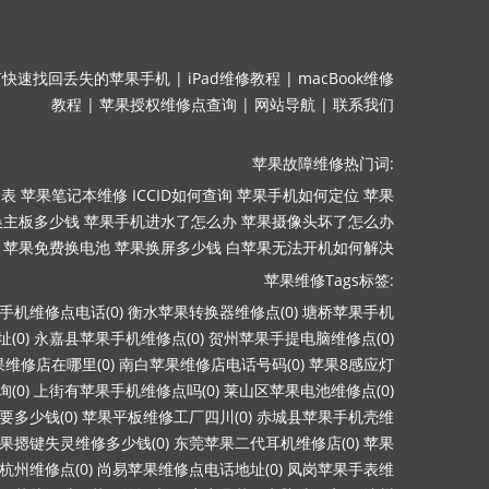
何快速找回丢失的苹果手机
|
iPad维修教程
|
macBook维修
教程
|
苹果授权维修点查询
|
网站导航
|
联系我们
苹果故障维修热门词:
目表
苹果笔记本维修
ICCID如何查询
苹果手机如何定位
苹果
换主板多少钱
苹果手机进水了怎么办
苹果摄像头坏了怎么办
苹果免费换电池
苹果换屏多少钱
白苹果无法开机如何解决
苹果维修Tags标签:
手机维修点电话(0)
衡水苹果转换器维修点(0)
塘桥苹果手机
(0)
永嘉县苹果手机维修点(0)
贺州苹果手提电脑维修点(0)
维修店在哪里(0)
南白苹果维修店电话号码(0)
苹果8感应灯
(0)
上街有苹果手机维修点吗(0)
莱山区苹果电池维修点(0)
多少钱(0)
苹果平板维修工厂四川(0)
赤城县苹果手机壳维
果摁键失灵维修多少钱(0)
东莞苹果二代耳机维修店(0)
苹果
杭州维修点(0)
尚易苹果维修点电话地址(0)
凤岗苹果手表维