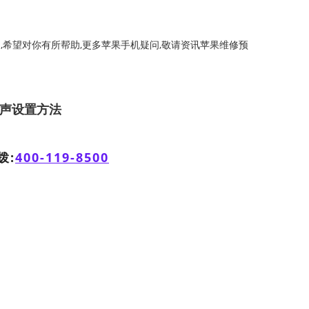
绍,希望对你有所帮助,更多苹果手机疑问,敬请资讯苹果维修预
4铃声设置方法
拨:
400-119-8500