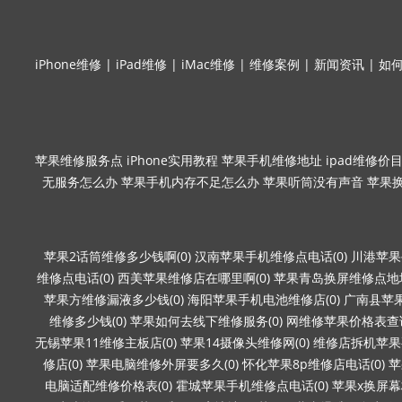
iPhone维修
|
iPad维修
|
iMac维修
|
维修案例
|
新闻资讯
|
如
苹果维修服务点
iPhone实用教程
苹果手机维修地址
ipad维修价
无服务怎么办
苹果手机内存不足怎么办
苹果听筒没有声音
苹果
苹果2话筒维修多少钱啊(0)
汉南苹果手机维修点电话(0)
川港苹果
维修点电话(0)
西美苹果维修店在哪里啊(0)
苹果青岛换屏维修点地址
苹果方维修漏液多少钱(0)
海阳苹果手机电池维修店(0)
广南县苹果
维修多少钱(0)
苹果如何去线下维修服务(0)
网维修苹果价格表查询
无锡苹果11维修主板店(0)
苹果14摄像头维修网(0)
维修店拆机苹果要
修店(0)
苹果电脑维修外屏要多久(0)
怀化苹果8p维修店电话(0)
苹
电脑适配维修价格表(0)
霍城苹果手机维修点电话(0)
苹果x换屏幕