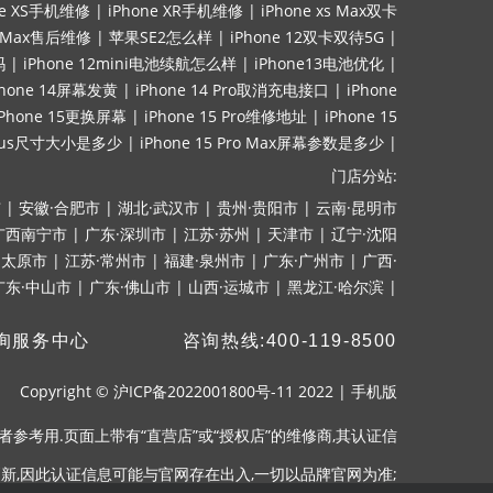
ne XS手机维修
|
iPhone XR手机维修
|
iPhone xs Max双卡
ro Max售后维修
|
苹果SE2怎么样
|
iPhone 12双卡双待5G
|
吗
|
iPhone 12mini电池续航怎么样
|
iPhone13电池优化
|
Phone 14屏幕发黄
|
iPhone 14 Pro取消充电接口
|
iPhone
iPhone 15更换屏幕
|
iPhone 15 Pro维修地址
|
iPhone 15
lus尺寸大小是多少
|
iPhone 15 Pro Max屏幕参数是多少
|
门店分站:
市
|
安徽·合肥市
|
湖北·武汉市
|
贵州·贵阳市
|
云南·昆明市
广西南宁市
|
广东·深圳市
|
江苏·苏州
|
天津市
|
辽宁·沈阳
·太原市
|
江苏·常州市
|
福建·泉州市
|
广东·广州市
|
广西·
广东·中山市
|
广东·佛山市
|
山西·运城市
|
黑龙江·哈尔滨
|
询服务中心
咨询热线:400-119-8500
Copyright ©
沪ICP备2022001800号-11
2022
|
手机版
参考用.页面上带有“直营店”或“授权店”的维修商,其认证信
新,因此认证信息可能与官网存在出入,一切以品牌官网为准;