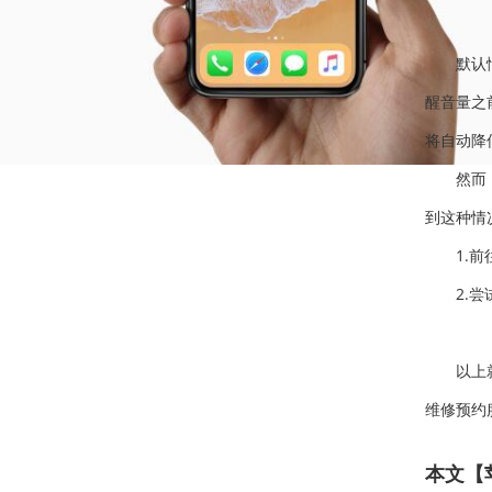
默认情况
醒音量之
将自动降
然而，一
到这种情
1.前往
2.尝试
以上就是
维修预约
本文【苹