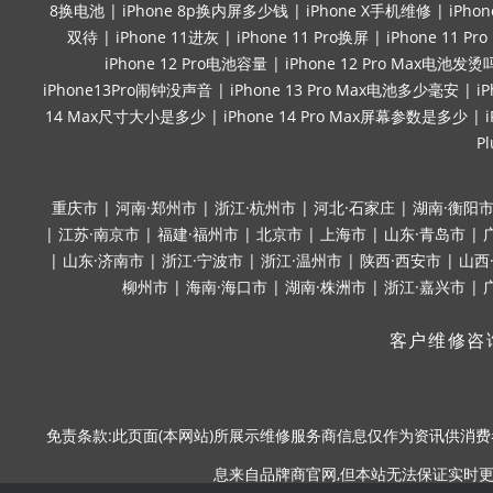
8换电池
|
iPhone 8p换内屏多少钱
|
iPhone X手机维修
|
iPho
双待
|
iPhone 11进灰
|
iPhone 11 Pro换屏
|
iPhone 11 P
iPhone 12 Pro电池容量
|
iPhone 12 Pro Max电池发烫
iPhone13Pro闹钟没声音
|
iPhone 13 Pro Max电池多少毫安
|
i
14 Max尺寸大小是多少
|
iPhone 14 Pro Max屏幕参数是多少
|
P
重庆市
|
河南·郑州市
|
浙江·杭州市
|
河北·石家庄
|
湖南·衡阳
|
江苏·南京市
|
福建·福州市
|
北京市
|
上海市
|
山东·青岛市
|
|
山东·济南市
|
浙江·宁波市
|
浙江·温州市
|
陕西·西安市
|
山西
柳州市
|
海南·海口市
|
湖南·株洲市
|
浙江·嘉兴市
|
客户维修咨
免责条款:此页面(本网站)所展示维修服务商信息仅作为资讯供消费者
息来自品牌商官网,但本站无法保证实时更