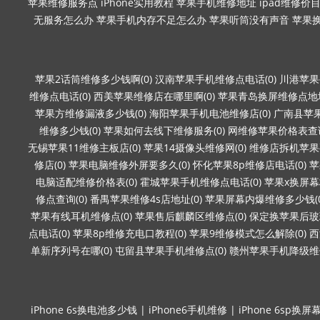
苹果维修服务点
iPhone实用教程
苹果手机维修地址
ipad维修价
无服务怎么办
苹果手机内存不足怎么办
苹果听筒没有声音
苹果
苹果2话筒维修多少钱啊(0)
汉南苹果手机维修点电话(0)
川港苹果
维修点电话(0)
西美苹果维修店在哪里啊(0)
苹果青岛换屏维修点地址
苹果方维修漏液多少钱(0)
海阳苹果手机电池维修店(0)
广南县苹果
维修多少钱(0)
苹果如何去线下维修服务(0)
网维修苹果价格表查询
无锡苹果11维修主板店(0)
苹果14摄像头维修网(0)
维修店拆机苹果要
修店(0)
苹果电脑维修外屏要多久(0)
怀化苹果8p维修店电话(0)
苹
电脑适配维修价格表(0)
霍城苹果手机维修点电话(0)
苹果x换屏幕
修点查询(0)
番禺苹果维修4s店地址(0)
苹果屏幕内爆维修多少钱(0
苹果有线耳机维修点(0)
苹果售后麒麟区维修点(0)
保定换苹果后玻璃
点电话(0)
苹果8p维修充电口教程(0)
苹果9维修模式怎么解除(0)
西
单新序列号在哪(0)
屯留县苹果手机维修点(0)
赣州苹果手机降级维修
iPhone 6s换电池多少钱
|
iPhone6手机维修
|
iPhone 6sp换屏