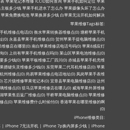
目表
苹果笔记本维修
ICCID如何查询
苹果手机如何定位
苹果
换主板多少钱
苹果手机进水了怎么办
苹果摄像头坏了怎么办
苹果免费换电池
苹果换屏多少钱
白苹果无法开机如何解决
苹果维修Tags标签:
手机维修点电话(0)
衡水苹果转换器维修点(0)
塘桥苹果手机
(0)
永嘉县苹果手机维修点(0)
贺州苹果手提电脑维修点(0)
维修店在哪里(0)
南白苹果维修店电话号码(0)
苹果8感应灯
(0)
上街有苹果手机维修点吗(0)
莱山区苹果电池维修点(0)
多少钱(0)
苹果平板维修工厂四川(0)
赤城县苹果手机壳维
果摁键失灵维修多少钱(0)
东莞苹果二代耳机维修店(0)
苹果
杭州维修点(0)
尚易苹果维修点电话地址(0)
凤岗苹果手表维
)
芯片级维修苹果笔记本(0)
宜章县苹果电脑维修店(0)
达州
维修点(0)
驻马店苹果维修店在哪儿(0)
威海苹果外屏维修
湖苹果售后返厂维修点(0)
平桥苹果电脑维修点(0)
苹果维修
点(0)
苹果维修费什么时候付(0)
香港苹果在哪里维修的啊
(0)
iPhone维修类目:
幕
|
iPhone 7无法开机
|
iPhone 7p换内屏多少钱
|
iPhone