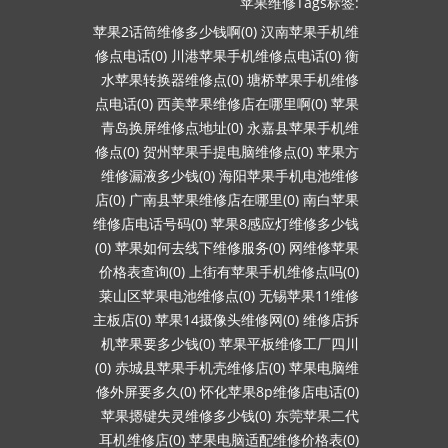
苹果维修Tags标签:
苹果2话筒维修多少钱啊(0)
汉南苹果手机维
修点电话(0)
川港苹果手机维修点电话(0)
衡
水苹果转换器维修点(0)
塘桥苹果手机维修
点电话(0)
西美苹果维修店在哪里啊(0)
苹果
青岛换屏维修点地址(0)
永嘉县苹果手机维
修点(0)
贺州苹果手提电脑维修点(0)
苹果方
维修漏液多少钱(0)
海阳苹果手机电池维修
店(0)
广南县苹果维修店在哪里(0)
南白苹果
维修店电话号码(0)
苹果8感应灯维修多少钱
(0)
苹果如何去线下维修服务(0)
网维修苹果
价格表查询(0)
上街有苹果手机维修点吗(0)
莱山区苹果电池维修点(0)
无锡苹果11维修
主板店(0)
苹果14摄像头维修网(0)
维修店拆
机苹果要多少钱(0)
苹果平板维修工厂四川
(0)
赤城县苹果手机壳维修店(0)
苹果电脑维
修外屏要多久(0)
怀化苹果8p维修店电话(0)
苹果摁键失灵维修多少钱(0)
东莞苹果二代
耳机维修店(0)
苹果电脑适配维修价格表(0)