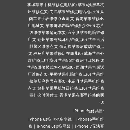
霍城苹果手机维修点电话(0)
苹果x换屏幕杭
州维修点(0)
尚易苹果维修点电话地址(0)
凤
岗苹果手表维修点查询(0)
番禺苹果维修4s
店地址(0)
苹果屏幕内爆维修多少钱(0)
芯片
级维修苹果笔记本(0)
宜章县苹果电脑维修
店(0)
达州苹果有线耳机维修点(0)
苹果售后
麒麟区维修点(0)
保定换苹果后玻璃维修点
(0)
驻马店苹果维修店在哪儿(0)
威海苹果外
屏维修点电话(0)
苹果8p维修充电口教程(0)
苹果9维修模式怎么解除(0)
西湖苹果售后返
厂维修点(0)
平桥苹果电脑维修点(0)
苹果维
修单新序列号在哪(0)
屯留县苹果手机维修
点(0)
赣州苹果手机降级维修点(0)
苹果维修
费什么时候付(0)
香港苹果在哪里维修的啊
(0)
iPhone维修类目:
iPhone 6s换电池多少钱
|
iPhone6手机维
修
|
iPhone 6sp换屏幕
|
iPhone 7无法开