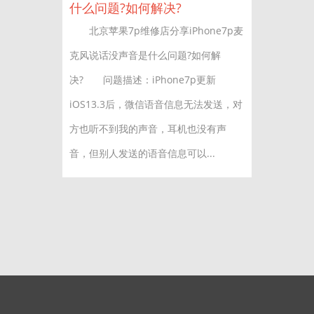
什么问题?如何解决?
北京苹果7p维修店分享iPhone7p麦
克风说话没声音是什么问题?如何解
决? 问题描述：iPhone7p更新
iOS13.3后，微信语音信息无法发送，对
方也听不到我的声音，耳机也没有声
音，但别人发送的语音信息可以...