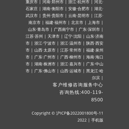
重庆市
|
河南·郑州市
|
浙江·杭州市
|
河北·
石家庄
|
湖南·衡阳市
|
安徽·合肥市
|
湖北·
武汉市
|
贵州·贵阳市
|
云南·昆明市
|
江苏·
南京市
|
福建·福州市
|
北京市
|
上海市
|
山东·青岛市
|
广西南宁市
|
广东·深圳市
|
江苏·苏州
|
天津市
|
辽宁·沈阳
|
山东·济南
市
|
浙江·宁波市
|
浙江·温州市
|
陕西·西安
市
|
山西·太原市
|
江苏·常州市
|
福建·泉州
市
|
广东·广州市
|
广西·柳州市
|
海南·海口
市
|
湖南·株洲市
|
浙江·嘉兴市
|
广东·中山
市
|
广东·佛山市
|
山西·运城市
|
黑龙江·哈
尔滨
|
客户维修咨询服务中心
咨询热线:400-119-
8500
Copyright ©
沪ICP备2022001800号-11
2022
|
手机版