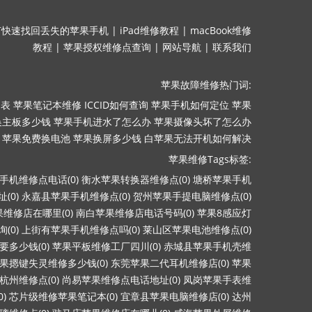
何快速找回丢失的苹果手机
|
iPad维修教程
|
macBook维修
教程
|
苹果授权维修点查询
|
网站导航
|
联系我们
苹果故障维修热门词:
目表
苹果笔记本维修
ICCID如何查询
苹果手机如何定位
苹果
换主板多少钱
苹果手机进水了怎么办
苹果摄像头坏了怎么办
苹果免费换电池
苹果换屏多少钱
白苹果无法开机如何解决
苹果维修Tags标签:
手机维修点电话(0)
衡水苹果转换器维修点(0)
塘桥苹果手机
(0)
永嘉县苹果手机维修点(0)
贺州苹果手提电脑维修点(0)
维修店在哪里(0)
南白苹果维修店电话号码(0)
苹果8感应灯
(0)
上街有苹果手机维修点吗(0)
莱山区苹果电池维修点(0)
多少钱(0)
苹果平板维修工厂四川(0)
赤城县苹果手机壳维
果摁键失灵维修多少钱(0)
东莞苹果二代耳机维修店(0)
苹果
杭州维修点(0)
尚易苹果维修点电话地址(0)
凤岗苹果手表维
)
芯片级维修苹果笔记本(0)
宜章县苹果电脑维修店(0)
达州