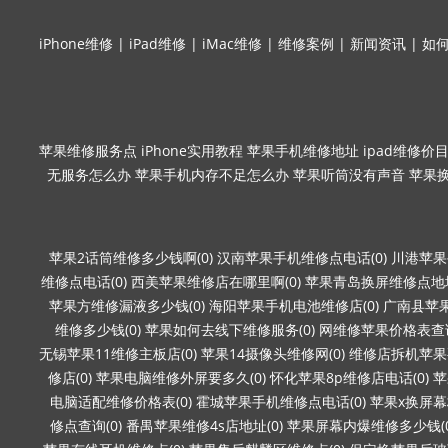
iPhone维修
|
iPad维修
|
iMac维修
|
维修案例
|
新闻资讯
|
如
苹果维修服务点
iPhone实用教程
苹果手机维修地址
ipad维修价
无服务怎么办
苹果手机内存不足怎么办
苹果听筒没有声音
苹果
苹果2话筒维修多少钱啊(0)
汉南苹果手机维修点电话(0)
川港苹果
维修点电话(0)
西美苹果维修店在哪里啊(0)
苹果青岛换屏维修点地址
苹果方维修漏液多少钱(0)
海阳苹果手机电池维修店(0)
广南县苹果
维修多少钱(0)
苹果如何去线下维修服务(0)
网维修苹果价格表查询
无锡苹果11维修主板店(0)
苹果14摄像头维修网(0)
维修店拆机苹果要
修店(0)
苹果电脑维修外屏要多久(0)
怀化苹果8p维修店电话(0)
苹
电脑适配维修价格表(0)
霍城苹果手机维修点电话(0)
苹果x换屏幕
修点查询(0)
番禺苹果维修4s店地址(0)
苹果屏幕内爆维修多少钱(0