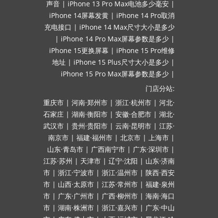
声音
|
iPhone 13 Pro Max电池多少毫安
|
iPhone 14屏幕发黄
|
iPhone 14 Pro取消
充电接口
|
iPhone 14 Max尺寸大小是多少
|
iPhone 14 Pro Max屏幕参数是多少
|
iPhone 15更换屏幕
|
iPhone 15 Pro维修
地址
|
iPhone 15 Plus尺寸大小是多少
|
iPhone 15 Pro Max屏幕参数是多少
|
门店分站:
重庆市
|
河南·郑州市
|
浙江·杭州市
|
河北·
石家庄
|
湖南·衡阳市
|
安徽·合肥市
|
湖北·
武汉市
|
贵州·贵阳市
|
云南·昆明市
|
江苏·
南京市
|
福建·福州市
|
北京市
|
上海市
|
山东·青岛市
|
广西南宁市
|
广东·深圳市
|
江苏·苏州
|
天津市
|
辽宁·沈阳
|
山东·济南
市
|
浙江·宁波市
|
浙江·温州市
|
陕西·西安
市
|
山西·太原市
|
江苏·常州市
|
福建·泉州
市
|
广东·广州市
|
广西·柳州市
|
海南·海口
市
|
湖南·株洲市
|
浙江·嘉兴市
|
广东·中山