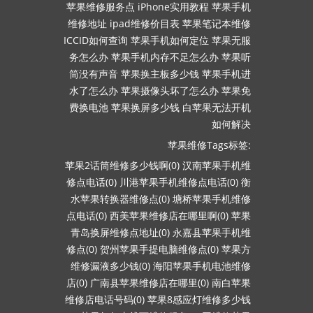
苹果维修服务点
iPhone实用教程
苹果手机
维修地址
ipad维修价目表
苹果笔记本维修
ICCID如何查询
苹果手机如何定位
苹果无服
务怎么办
苹果手机内存不足怎么办
苹果听
筒没有声音
苹果换主板多少钱
苹果手机进
水了怎么办
苹果摄像头坏了怎么办
苹果免
费换电池
苹果换屏多少钱
白苹果无法开机
如何解决
苹果维修Tags标签:
苹果2话筒维修多少钱啊(0)
汉南苹果手机维
修点电话(0)
川港苹果手机维修点电话(0)
衡
水苹果转换器维修点(0)
塘桥苹果手机维修
点电话(0)
西美苹果维修店在哪里啊(0)
苹果
青岛换屏维修点地址(0)
永嘉县苹果手机维
修点(0)
贺州苹果手提电脑维修点(0)
苹果方
维修漏液多少钱(0)
海阳苹果手机电池维修
店(0)
广南县苹果维修店在哪里(0)
南白苹果
维修店电话号码(0)
苹果8感应灯维修多少钱