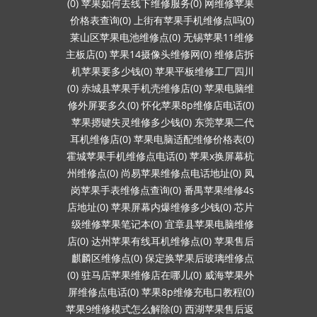
(0)
苹果如何去线下维修服务(0)
网维修苹果
价格表查询(0)
上街有苹果手机维修点吗(0)
莱山区苹果电池维修点(0)
无锡苹果11维修
主板店(0)
苹果14摄像头维修网(0)
维修店拆
机苹果要多少钱(0)
苹果平板维修工厂四川
(0)
赤城县苹果手机壳维修店(0)
苹果电脑维
修外屏要多久(0)
怀化苹果8p维修店电话(0)
苹果摁键失灵维修多少钱(0)
东莞苹果二代
耳机维修店(0)
苹果电脑适配维修价格表(0)
霍城苹果手机维修点电话(0)
苹果x换屏幕杭
州维修点(0)
尚易苹果维修点电话地址(0)
凤
岗苹果手表维修点查询(0)
番禺苹果维修4s
店地址(0)
苹果屏幕内爆维修多少钱(0)
芯片
级维修苹果笔记本(0)
宜章县苹果电脑维修
店(0)
达州苹果有线耳机维修点(0)
苹果售后
麒麟区维修点(0)
保定换苹果后玻璃维修点
(0)
驻马店苹果维修店在哪儿(0)
威海苹果外
屏维修点电话(0)
苹果8p维修充电口教程(0)
苹果9维修模式怎么解除(0)
西湖苹果售后返