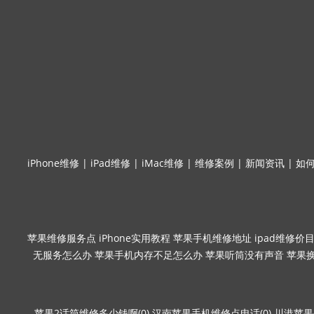
iPhone维修
|
iPad维修
|
iMac维修
|
维修案例
|
新闻资讯
|
如
苹果维修服务点
iPhone实用教程
苹果手机维修地址
ipad维修价
无服务怎么办
苹果手机内存不足怎么办
苹果听筒没有声音
苹果
苹果2话筒维修多少钱啊(0)
汉南苹果手机维修点电话(0)
川港苹果