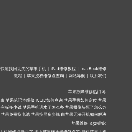
何快速找回丢失的苹果手机
|
iPad维修教程
|
macBook维修
教程
|
苹果授权维修点查询
|
网站导航
|
联系我们
苹果故障维修热门词:
目表
苹果笔记本维修
ICCID如何查询
苹果手机如何定位
苹果
换主板多少钱
苹果手机进水了怎么办
苹果摄像头坏了怎么办
苹果免费换电池
苹果换屏多少钱
白苹果无法开机如何解决
苹果维修Tags标签:
手机维修点电话(0)
衡水苹果转换器维修点(0)
塘桥苹果手机