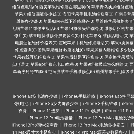
维修点电话(0)
西美苹果维修店在哪里啊(0)
苹果青岛换屏维修点地址
苹果方维修漏液多少钱(0)
海阳苹果手机电池维修店(0)
广南县苹果
维修多少钱(0)
苹果如何去线下维修服务(0)
网维修苹果价格表查询
无锡苹果11维修主板店(0)
苹果14摄像头维修网(0)
维修店拆机苹果要
修店(0)
苹果电脑维修外屏要多久(0)
怀化苹果8p维修店电话(0)
苹
电脑适配维修价格表(0)
霍城苹果手机维修点电话(0)
苹果x换屏幕
修点查询(0)
番禺苹果维修4s店地址(0)
苹果屏幕内爆维修多少钱(0
苹果有线耳机维修点(0)
苹果售后麒麟区维修点(0)
保定换苹果后玻璃
点电话(0)
苹果8p维修充电口教程(0)
苹果9维修模式怎么解除(0)
西
单新序列号在哪(0)
屯留县苹果手机维修点(0)
赣州苹果手机降级维修
iPhone 6s换电池多少钱
|
iPhone6手机维修
|
iPhone 6sp换屏
8换电池
|
iPhone 8p换内屏多少钱
|
iPhone X手机维修
|
iPho
双待
|
iPhone 11进灰
|
iPhone 11 Pro换屏
|
iPhone 11 P
iPhone 12 Pro电池容量
|
iPhone 12 Pro Max电池发烫
iPhone13Pro闹钟没声音
|
iPhone 13 Pro Max电池多少毫安
|
i
14 Max尺寸大小是多少
|
iPhone 14 Pro Max屏幕参数是多少
|