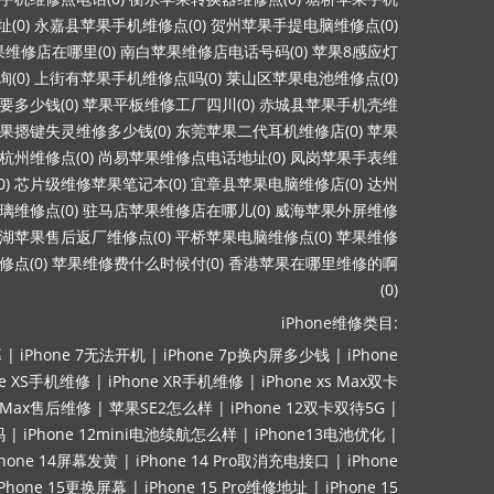
(0)
永嘉县苹果手机维修点(0)
贺州苹果手提电脑维修点(0)
维修店在哪里(0)
南白苹果维修店电话号码(0)
苹果8感应灯
(0)
上街有苹果手机维修点吗(0)
莱山区苹果电池维修点(0)
多少钱(0)
苹果平板维修工厂四川(0)
赤城县苹果手机壳维
果摁键失灵维修多少钱(0)
东莞苹果二代耳机维修店(0)
苹果
杭州维修点(0)
尚易苹果维修点电话地址(0)
凤岗苹果手表维
)
芯片级维修苹果笔记本(0)
宜章县苹果电脑维修店(0)
达州
维修点(0)
驻马店苹果维修店在哪儿(0)
威海苹果外屏维修
湖苹果售后返厂维修点(0)
平桥苹果电脑维修点(0)
苹果维修
点(0)
苹果维修费什么时候付(0)
香港苹果在哪里维修的啊
(0)
iPhone维修类目:
幕
|
iPhone 7无法开机
|
iPhone 7p换内屏多少钱
|
iPhone
ne XS手机维修
|
iPhone XR手机维修
|
iPhone xs Max双卡
ro Max售后维修
|
苹果SE2怎么样
|
iPhone 12双卡双待5G
|
吗
|
iPhone 12mini电池续航怎么样
|
iPhone13电池优化
|
Phone 14屏幕发黄
|
iPhone 14 Pro取消充电接口
|
iPhone
iPhone 15更换屏幕
|
iPhone 15 Pro维修地址
|
iPhone 15