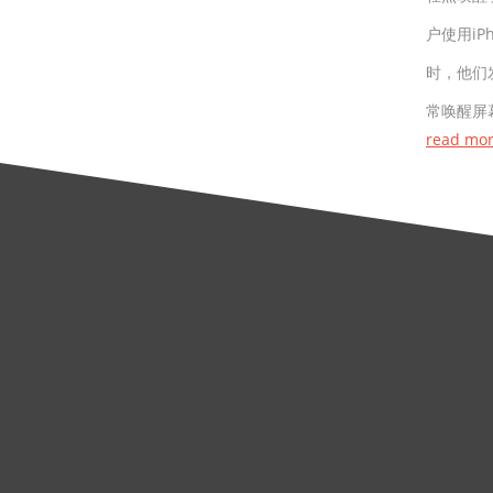
户使用iP
时，他们
常唤醒屏
read mo