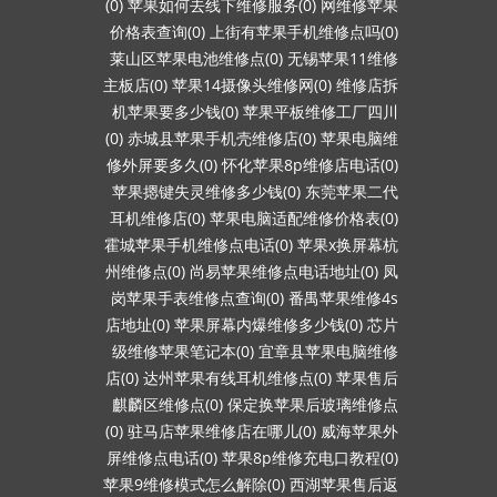
(0)
苹果如何去线下维修服务(0)
网维修苹果
价格表查询(0)
上街有苹果手机维修点吗(0)
莱山区苹果电池维修点(0)
无锡苹果11维修
主板店(0)
苹果14摄像头维修网(0)
维修店拆
机苹果要多少钱(0)
苹果平板维修工厂四川
(0)
赤城县苹果手机壳维修店(0)
苹果电脑维
修外屏要多久(0)
怀化苹果8p维修店电话(0)
苹果摁键失灵维修多少钱(0)
东莞苹果二代
耳机维修店(0)
苹果电脑适配维修价格表(0)
霍城苹果手机维修点电话(0)
苹果x换屏幕杭
州维修点(0)
尚易苹果维修点电话地址(0)
凤
岗苹果手表维修点查询(0)
番禺苹果维修4s
店地址(0)
苹果屏幕内爆维修多少钱(0)
芯片
级维修苹果笔记本(0)
宜章县苹果电脑维修
店(0)
达州苹果有线耳机维修点(0)
苹果售后
麒麟区维修点(0)
保定换苹果后玻璃维修点
(0)
驻马店苹果维修店在哪儿(0)
威海苹果外
屏维修点电话(0)
苹果8p维修充电口教程(0)
苹果9维修模式怎么解除(0)
西湖苹果售后返