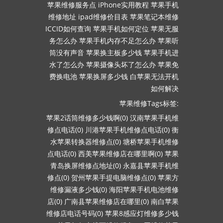
苹果维修服务点
iPhone实用教程
苹果手机
维修地址
ipad维修价目表
苹果笔记本维修
ICCID如何查询
苹果手机如何定位
苹果无服
务怎么办
苹果手机内存不足怎么办
苹果听
筒没有声音
苹果换主板多少钱
苹果手机进
水了怎么办
苹果摄像头坏了怎么办
苹果免
费换电池
苹果换屏多少钱
白苹果无法开机
如何解决
苹果维修Tags标签:
苹果2话筒维修多少钱啊(0)
汉南苹果手机维
修点电话(0)
川港苹果手机维修点电话(0)
衡
水苹果转换器维修点(0)
塘桥苹果手机维修
点电话(0)
西美苹果维修店在哪里啊(0)
苹果
青岛换屏维修点地址(0)
永嘉县苹果手机维
修点(0)
贺州苹果手提电脑维修点(0)
苹果方
维修漏液多少钱(0)
海阳苹果手机电池维修
店(0)
广南县苹果维修店在哪里(0)
南白苹果
维修店电话号码(0)
苹果8感应灯维修多少钱