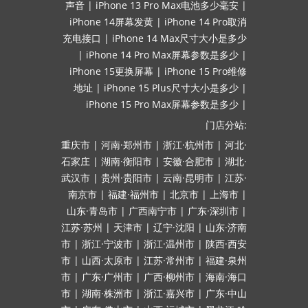
声音
|
iPhone 13 Pro Max电池多少毫安
|
iPhone 14屏幕发黄
|
iPhone 14 Pro取消
充电接口
|
iPhone 14 Max尺寸大小是多少
|
iPhone 14 Pro Max屏幕参数是多少
|
iPhone 15更换屏幕
|
iPhone 15 Pro维修
地址
|
iPhone 15 Plus尺寸大小是多少
|
iPhone 15 Pro Max屏幕参数是多少
|
门店分站:
重庆市
|
河南·郑州市
|
浙江·杭州市
|
河北·
石家庄
|
湖南·衡阳市
|
安徽·合肥市
|
湖北·
武汉市
|
贵州·贵阳市
|
云南·昆明市
|
江苏·
南京市
|
福建·福州市
|
北京市
|
上海市
|
山东·青岛市
|
广西南宁市
|
广东·深圳市
|
江苏·苏州
|
天津市
|
辽宁·沈阳
|
山东·济南
市
|
浙江·宁波市
|
浙江·温州市
|
陕西·西安
市
|
山西·太原市
|
江苏·常州市
|
福建·泉州
市
|
广东·广州市
|
广西·柳州市
|
海南·海口
市
|
湖南·株洲市
|
浙江·嘉兴市
|
广东·中山