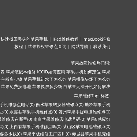
何快速找回丢失的苹果手机
|
iPad维修教程
|
macBook维修
教程
|
苹果授权维修点查询
|
网站导航
|
联系我们
苹果故障维修热门词:
目表
苹果笔记本维修
ICCID如何查询
苹果手机如何定位
苹果
换主板多少钱
苹果手机进水了怎么办
苹果摄像头坏了怎么办
苹果免费换电池
苹果换屏多少钱
白苹果无法开机如何解决
苹果维修Tags标签:
手机维修点电话(0)
衡水苹果转换器维修点(0)
塘桥苹果手机
(0)
永嘉县苹果手机维修点(0)
贺州苹果手提电脑维修点(0)
维修店在哪里(0)
南白苹果维修店电话号码(0)
苹果8感应灯
(0)
上街有苹果手机维修点吗(0)
莱山区苹果电池维修点(0)
多少钱(0)
苹果平板维修工厂四川(0)
赤城县苹果手机壳维