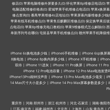
修店(0)
苹果电脑维修外屏要多久(0)
怀化苹果8p维修店电话(0)
苹
电脑适配维修价格表(0)
霍城苹果手机维修点电话(0)
苹果x换屏幕
修点查询(0)
番禺苹果维修4s店地址(0)
苹果屏幕内爆维修多少钱(0
苹果有线耳机维修点(0)
苹果售后麒麟区维修点(0)
保定换苹果后玻璃
点电话(0)
苹果8p维修充电口教程(0)
苹果9维修模式怎么解除(0)
西
单新序列号在哪(0)
屯留县苹果手机维修点(0)
赣州苹果手机降级维修
iPhone 6s换电池多少钱
|
iPhone6手机维修
|
iPhone 6sp换屏
8换电池
|
iPhone 8p换内屏多少钱
|
iPhone X手机维修
|
iPho
双待
|
iPhone 11进灰
|
iPhone 11 Pro换屏
|
iPhone 11 P
iPhone 12 Pro电池容量
|
iPhone 12 Pro Max电池发烫
iPhone13Pro闹钟没声音
|
iPhone 13 Pro Max电池多少毫安
|
i
14 Max尺寸大小是多少
|
iPhone 14 Pro Max屏幕参数是多少
|
P
重庆市
|
河南·郑州市
|
浙江·杭州市
|
河北·石家庄
|
湖南·衡阳
|
江苏·南京市
|
福建·福州市
|
北京市
|
上海市
|
山东·青岛市
|