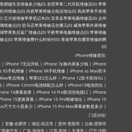
果摁键失灵维修多少钱(0)
东莞苹果二代耳机维修店(0)
苹果
杭州维修点(0)
尚易苹果维修点电话地址(0)
凤岗苹果手表维
)
芯片级维修苹果笔记本(0)
宜章县苹果电脑维修店(0)
达州
维修点(0)
驻马店苹果维修店在哪儿(0)
威海苹果外屏维修
湖苹果售后返厂维修点(0)
平桥苹果电脑维修点(0)
苹果维修
点(0)
苹果维修费什么时候付(0)
香港苹果在哪里维修的啊
(0)
iPhone维修类目:
幕
|
iPhone 7无法开机
|
iPhone 7p换内屏多少钱
|
iPhone
ne XS手机维修
|
iPhone XR手机维修
|
iPhone xs Max双卡
ro Max售后维修
|
苹果SE2怎么样
|
iPhone 12双卡双待5G
|
吗
|
iPhone 12mini电池续航怎么样
|
iPhone13电池优化
|
Phone 14屏幕发黄
|
iPhone 14 Pro取消充电接口
|
iPhone
iPhone 15更换屏幕
|
iPhone 15 Pro维修地址
|
iPhone 15
lus尺寸大小是多少
|
iPhone 15 Pro Max屏幕参数是多少
|
门店分站:
市
|
安徽·合肥市
|
湖北·武汉市
|
贵州·贵阳市
|
云南·昆明市
广西南宁市
|
广东·深圳市
|
江苏·苏州
|
天津市
|
辽宁·沈阳