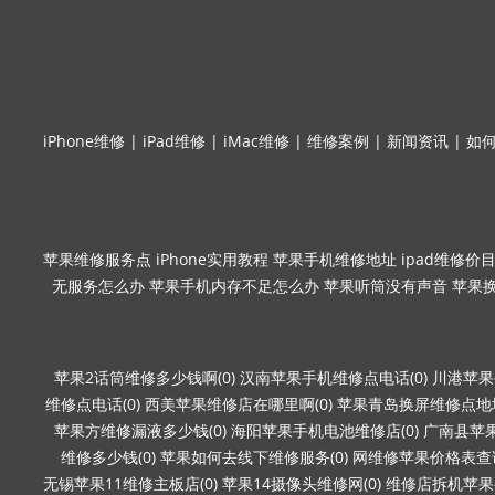
iPhone维修
|
iPad维修
|
iMac维修
|
维修案例
|
新闻资讯
|
如
苹果维修服务点
iPhone实用教程
苹果手机维修地址
ipad维修价
无服务怎么办
苹果手机内存不足怎么办
苹果听筒没有声音
苹果
苹果2话筒维修多少钱啊(0)
汉南苹果手机维修点电话(0)
川港苹果
维修点电话(0)
西美苹果维修店在哪里啊(0)
苹果青岛换屏维修点地址
苹果方维修漏液多少钱(0)
海阳苹果手机电池维修店(0)
广南县苹果
维修多少钱(0)
苹果如何去线下维修服务(0)
网维修苹果价格表查询
无锡苹果11维修主板店(0)
苹果14摄像头维修网(0)
维修店拆机苹果要