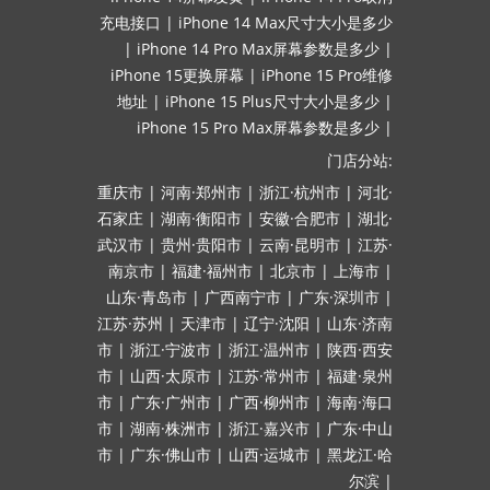
充电接口
|
iPhone 14 Max尺寸大小是多少
|
iPhone 14 Pro Max屏幕参数是多少
|
iPhone 15更换屏幕
|
iPhone 15 Pro维修
地址
|
iPhone 15 Plus尺寸大小是多少
|
iPhone 15 Pro Max屏幕参数是多少
|
门店分站:
重庆市
|
河南·郑州市
|
浙江·杭州市
|
河北·
石家庄
|
湖南·衡阳市
|
安徽·合肥市
|
湖北·
武汉市
|
贵州·贵阳市
|
云南·昆明市
|
江苏·
南京市
|
福建·福州市
|
北京市
|
上海市
|
山东·青岛市
|
广西南宁市
|
广东·深圳市
|
江苏·苏州
|
天津市
|
辽宁·沈阳
|
山东·济南
市
|
浙江·宁波市
|
浙江·温州市
|
陕西·西安
市
|
山西·太原市
|
江苏·常州市
|
福建·泉州
市
|
广东·广州市
|
广西·柳州市
|
海南·海口
市
|
湖南·株洲市
|
浙江·嘉兴市
|
广东·中山
市
|
广东·佛山市
|
山西·运城市
|
黑龙江·哈
尔滨
|