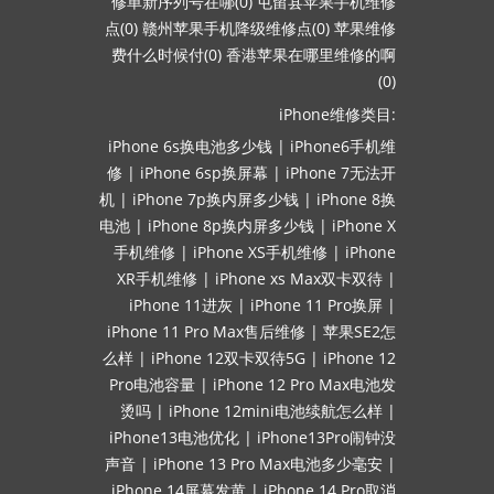
修单新序列号在哪(0)
屯留县苹果手机维修
点(0)
赣州苹果手机降级维修点(0)
苹果维修
费什么时候付(0)
香港苹果在哪里维修的啊
(0)
iPhone维修类目:
iPhone 6s换电池多少钱
|
iPhone6手机维
修
|
iPhone 6sp换屏幕
|
iPhone 7无法开
机
|
iPhone 7p换内屏多少钱
|
iPhone 8换
电池
|
iPhone 8p换内屏多少钱
|
iPhone X
手机维修
|
iPhone XS手机维修
|
iPhone
XR手机维修
|
iPhone xs Max双卡双待
|
iPhone 11进灰
|
iPhone 11 Pro换屏
|
iPhone 11 Pro Max售后维修
|
苹果SE2怎
么样
|
iPhone 12双卡双待5G
|
iPhone 12
Pro电池容量
|
iPhone 12 Pro Max电池发
烫吗
|
iPhone 12mini电池续航怎么样
|
iPhone13电池优化
|
iPhone13Pro闹钟没
声音
|
iPhone 13 Pro Max电池多少毫安
|
iPhone 14屏幕发黄
|
iPhone 14 Pro取消