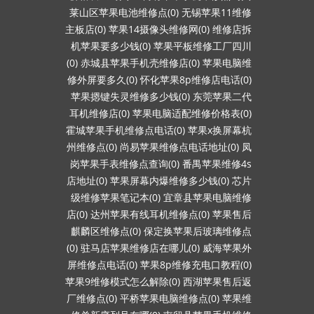
莱山区苹果电池维修点(0)
无锡苹果11维修
主板店(0)
苹果14摄像头维修网(0)
维修店拆
机苹果要多少钱(0)
苹果平板维修工厂四川
(0)
赤城县苹果手机壳维修店(0)
苹果电脑维
修外屏要多久(0)
怀化苹果8p维修店电话(0)
苹果摁键失灵维修多少钱(0)
东莞苹果二代
耳机维修店(0)
苹果电脑适配维修价格表(0)
霍城苹果手机维修点电话(0)
苹果x换屏幕杭
州维修点(0)
尚易苹果维修点电话地址(0)
凤
岗苹果手表维修点查询(0)
番禺苹果维修4s
店地址(0)
苹果屏幕内爆维修多少钱(0)
芯片
级维修苹果笔记本(0)
宜章县苹果电脑维修
店(0)
达州苹果有线耳机维修点(0)
苹果售后
麒麟区维修点(0)
保定换苹果后玻璃维修点
(0)
驻马店苹果维修店在哪儿(0)
威海苹果外
屏维修点电话(0)
苹果8p维修充电口教程(0)
苹果9维修模式怎么解除(0)
西湖苹果售后返
厂维修点(0)
平桥苹果电脑维修点(0)
苹果维