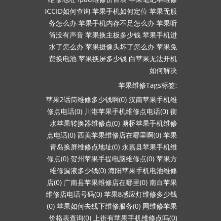
ICCID如何查询
苹果手机如何定位
苹果无服
务怎么办
苹果手机内存不足怎么办
苹果听
筒没有声音
苹果换主板多少钱
苹果手机进
水了怎么办
苹果摄像头坏了怎么办
苹果免
费换电池
苹果换屏多少钱
白苹果无法开机
如何解决
苹果维修Tags标签:
苹果2话筒维修多少钱啊(0)
汉南苹果手机维
修点电话(0)
川港苹果手机维修点电话(0)
衡
水苹果转换器维修点(0)
塘桥苹果手机维修
点电话(0)
西美苹果维修店在哪里啊(0)
苹果
青岛换屏维修点地址(0)
永嘉县苹果手机维
修点(0)
贺州苹果手提电脑维修点(0)
苹果方
维修漏液多少钱(0)
海阳苹果手机电池维修
店(0)
广南县苹果维修店在哪里(0)
南白苹果
维修店电话号码(0)
苹果8感应灯维修多少钱
(0)
苹果如何去线下维修服务(0)
网维修苹果
价格表查询(0)
上街有苹果手机维修点吗(0)