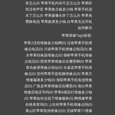
务怎么办
苹果手机内存不足怎么办
苹果听
筒没有声音
苹果换主板多少钱
苹果手机进
水了怎么办
苹果摄像头坏了怎么办
苹果免
费换电池
苹果换屏多少钱
白苹果无法开机
如何解决
苹果维修Tags标签:
苹果2话筒维修多少钱啊(0)
汉南苹果手机维
修点电话(0)
川港苹果手机维修点电话(0)
衡
水苹果转换器维修点(0)
塘桥苹果手机维修
点电话(0)
西美苹果维修店在哪里啊(0)
苹果
青岛换屏维修点地址(0)
永嘉县苹果手机维
修点(0)
贺州苹果手提电脑维修点(0)
苹果方
维修漏液多少钱(0)
海阳苹果手机电池维修
店(0)
广南县苹果维修店在哪里(0)
南白苹果
维修店电话号码(0)
苹果8感应灯维修多少钱
(0)
苹果如何去线下维修服务(0)
网维修苹果
价格表查询(0)
上街有苹果手机维修点吗(0)
莱山区苹果电池维修点(0)
无锡苹果11维修