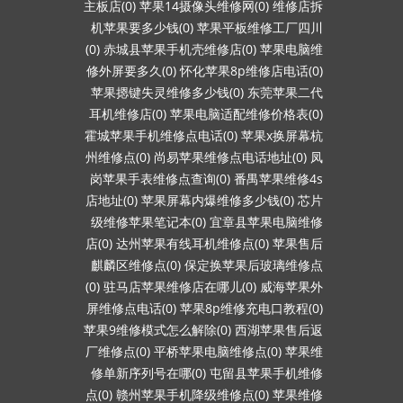
主板店(0)
苹果14摄像头维修网(0)
维修店拆
机苹果要多少钱(0)
苹果平板维修工厂四川
(0)
赤城县苹果手机壳维修店(0)
苹果电脑维
修外屏要多久(0)
怀化苹果8p维修店电话(0)
苹果摁键失灵维修多少钱(0)
东莞苹果二代
耳机维修店(0)
苹果电脑适配维修价格表(0)
霍城苹果手机维修点电话(0)
苹果x换屏幕杭
州维修点(0)
尚易苹果维修点电话地址(0)
凤
岗苹果手表维修点查询(0)
番禺苹果维修4s
店地址(0)
苹果屏幕内爆维修多少钱(0)
芯片
级维修苹果笔记本(0)
宜章县苹果电脑维修
店(0)
达州苹果有线耳机维修点(0)
苹果售后
麒麟区维修点(0)
保定换苹果后玻璃维修点
(0)
驻马店苹果维修店在哪儿(0)
威海苹果外
屏维修点电话(0)
苹果8p维修充电口教程(0)
苹果9维修模式怎么解除(0)
西湖苹果售后返
厂维修点(0)
平桥苹果电脑维修点(0)
苹果维
修单新序列号在哪(0)
屯留县苹果手机维修
点(0)
赣州苹果手机降级维修点(0)
苹果维修