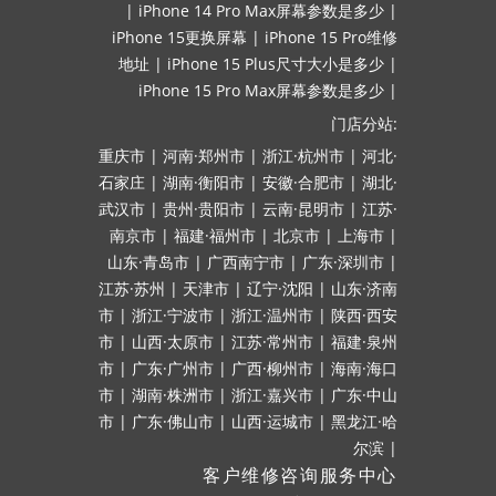
|
iPhone 14 Pro Max屏幕参数是多少
|
iPhone 15更换屏幕
|
iPhone 15 Pro维修
地址
|
iPhone 15 Plus尺寸大小是多少
|
iPhone 15 Pro Max屏幕参数是多少
|
门店分站:
重庆市
|
河南·郑州市
|
浙江·杭州市
|
河北·
石家庄
|
湖南·衡阳市
|
安徽·合肥市
|
湖北·
武汉市
|
贵州·贵阳市
|
云南·昆明市
|
江苏·
南京市
|
福建·福州市
|
北京市
|
上海市
|
山东·青岛市
|
广西南宁市
|
广东·深圳市
|
江苏·苏州
|
天津市
|
辽宁·沈阳
|
山东·济南
市
|
浙江·宁波市
|
浙江·温州市
|
陕西·西安
市
|
山西·太原市
|
江苏·常州市
|
福建·泉州
市
|
广东·广州市
|
广西·柳州市
|
海南·海口
市
|
湖南·株洲市
|
浙江·嘉兴市
|
广东·中山
市
|
广东·佛山市
|
山西·运城市
|
黑龙江·哈
尔滨
|
客户维修咨询服务中心