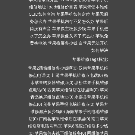
维修地址
ipad维修价目表
苹果笔记本维修
ICCID如何查询
苹果手机如何定位
苹果无服
务怎么办
苹果手机内存不足怎么办
苹果听
筒没有声音
苹果换主板多少钱
苹果手机进
水了怎么办
苹果摄像头坏了怎么办
苹果免
费换电池
苹果换屏多少钱
白苹果无法开机
如何解决
苹果维修Tags标签:
苹果2话筒维修多少钱啊(0)
汉南苹果手机维
修点电话(0)
川港苹果手机维修点电话(0)
衡
水苹果转换器维修点(0)
塘桥苹果手机维修
点电话(0)
西美苹果维修店在哪里啊(0)
苹果
青岛换屏维修点地址(0)
永嘉县苹果手机维
修点(0)
贺州苹果手提电脑维修点(0)
苹果方
维修漏液多少钱(0)
海阳苹果手机电池维修
店(0)
广南县苹果维修店在哪里(0)
南白苹果
维修店电话号码(0)
苹果8感应灯维修多少钱
(0)
苹果如何去线下维修服务(0)
网维修苹果