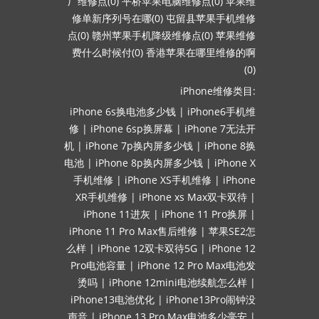
厂维修点(0)
平桥苹果电脑维修点(0)
苹果维
修单新序列号在哪(0)
屯留县苹果手机维修
点(0)
赣州苹果手机降级维修点(0)
苹果维修
费什么时候付(0)
香港苹果在哪里维修的啊
(0)
iPhone维修类目:
iPhone 6s换电池多少钱
|
iPhone6手机维
修
|
iPhone 6sp换屏幕
|
iPhone 7无法开
机
|
iPhone 7p换内屏多少钱
|
iPhone 8换
电池
|
iPhone 8p换内屏多少钱
|
iPhone X
手机维修
|
iPhone XS手机维修
|
iPhone
XR手机维修
|
iPhone xs Max双卡双待
|
iPhone 11进灰
|
iPhone 11 Pro换屏
|
iPhone 11 Pro Max售后维修
|
苹果SE2怎
么样
|
iPhone 12双卡双待5G
|
iPhone 12
Pro电池容量
|
iPhone 12 Pro Max电池发
烫吗
|
iPhone 12mini电池续航怎么样
|
iPhone13电池优化
|
iPhone13Pro闹钟没
声音
|
iPhone 13 Pro Max电池多少毫安
|