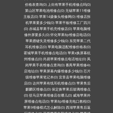
价格表查询(0)
上街有苹果手机维修点吗(0)
莱山区苹果电池维修点(0)
无锡苹果11维修
主板店(0)
苹果14摄像头维修网(0)
维修店拆
机苹果要多少钱(0)
苹果平板维修工厂四川
(0)
赤城县苹果手机壳维修店(0)
苹果电脑维
修外屏要多久(0)
怀化苹果8p维修店电话(0)
苹果摁键失灵维修多少钱(0)
东莞苹果二代
耳机维修店(0)
苹果电脑适配维修价格表(0)
霍城苹果手机维修点电话(0)
苹果x换屏幕杭
州维修点(0)
尚易苹果维修点电话地址(0)
凤
岗苹果手表维修点查询(0)
番禺苹果维修4s
店地址(0)
苹果屏幕内爆维修多少钱(0)
芯片
级维修苹果笔记本(0)
宜章县苹果电脑维修
店(0)
达州苹果有线耳机维修点(0)
苹果售后
麒麟区维修点(0)
保定换苹果后玻璃维修点
(0)
驻马店苹果维修店在哪儿(0)
威海苹果外
屏维修点电话(0)
苹果8p维修充电口教程(0)
苹果9维修模式怎么解除(0)
西湖苹果售后返