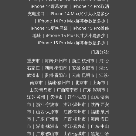
iPhone 14屏幕发黄
|
iPhone 14 Pro取消
充电接口
|
iPhone 14 Max尺寸大小是多少
|
iPhone 14 Pro Max屏幕参数是多少
|
iPhone 15更换屏幕
|
iPhone 15 Pro维修
地址
|
iPhone 15 Plus尺寸大小是多少
|
iPhone 15 Pro Max屏幕参数是多少
|
门店分站:
重庆市
|
河南·郑州市
|
浙江·杭州市
|
河北·
石家庄
|
湖南·衡阳市
|
安徽·合肥市
|
湖北·
武汉市
|
贵州·贵阳市
|
云南·昆明市
|
江苏·
南京市
|
福建·福州市
|
北京市
|
上海市
|
山东·青岛市
|
广西南宁市
|
广东·深圳市
|
江苏·苏州
|
天津市
|
辽宁·沈阳
|
山东·济南
市
|
浙江·宁波市
|
浙江·温州市
|
陕西·西安
市
|
山西·太原市
|
江苏·常州市
|
福建·泉州
市
|
广东·广州市
|
广西·柳州市
|
海南·海口
市
|
湖南·株洲市
|
浙江·嘉兴市
|
广东·中山
市
|
广东·佛山市
|
山西·运城市
|
黑龙江·哈