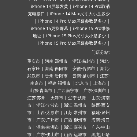
iPhone 14屏幕发黄
|
iPhone 14 Pro取消
充电接口
|
iPhone 14 Max尺寸大小是多少
|
iPhone 14 Pro Max屏幕参数是多少
|
iPhone 15更换屏幕
|
iPhone 15 Pro维修
地址
|
iPhone 15 Plus尺寸大小是多少
|
iPhone 15 Pro Max屏幕参数是多少
|
门店分站:
重庆市
|
河南·郑州市
|
浙江·杭州市
|
河北·
石家庄
|
湖南·衡阳市
|
安徽·合肥市
|
湖北·
武汉市
|
贵州·贵阳市
|
云南·昆明市
|
江苏·
南京市
|
福建·福州市
|
北京市
|
上海市
|
山东·青岛市
|
广西南宁市
|
广东·深圳市
|
江苏·苏州
|
天津市
|
辽宁·沈阳
|
山东·济南
市
|
浙江·宁波市
|
浙江·温州市
|
陕西·西安
市
|
山西·太原市
|
江苏·常州市
|
福建·泉州
市
|
广东·广州市
|
广西·柳州市
|
海南·海口
市
|
湖南·株洲市
|
浙江·嘉兴市
|
广东·中山
市
|
广东·佛山市
|
山西·运城市
|
黑龙江·哈