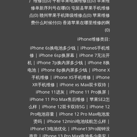
厂维修点(0)
平桥苹果电脑维修点(0)
苹果维
修单新序列号在哪(0)
屯留县苹果手机维修
点(0)
赣州苹果手机降级维修点(0)
苹果维修
费什么时候付(0)
香港苹果在哪里维修的啊
(0)
iPhone维修类目:
iPhone 6s换电池多少钱
|
iPhone6手机维
修
|
iPhone 6sp换屏幕
|
iPhone 7无法开
机
|
iPhone 7p换内屏多少钱
|
iPhone 8换
电池
|
iPhone 8p换内屏多少钱
|
iPhone X
手机维修
|
iPhone XS手机维修
|
iPhone
XR手机维修
|
iPhone xs Max双卡双待
|
iPhone 11进灰
|
iPhone 11 Pro换屏
|
iPhone 11 Pro Max售后维修
|
苹果SE2怎
么样
|
iPhone 12双卡双待5G
|
iPhone 12
Pro电池容量
|
iPhone 12 Pro Max电池发
烫吗
|
iPhone 12mini电池续航怎么样
|
iPhone13电池优化
|
iPhone13Pro闹钟没
声音
|
iPhone 13 Pro Max电池多少毫安
|