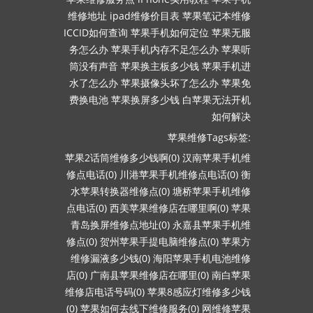
维修地址
ipad维修价目表
苹果笔记本维修
ICCID如何查询
苹果手机如何定位
苹果无服
务怎么办
苹果手机内存不足怎么办
苹果听
筒没有声音
苹果换主板多少钱
苹果手机进
水了怎么办
苹果摄像头坏了怎么办
苹果免
费换电池
苹果换屏多少钱
白苹果无法开机
如何解决
苹果维修Tags标签:
苹果2话筒维修多少钱啊(0)
汉南苹果手机维
修点电话(0)
川港苹果手机维修点电话(0)
衡
水苹果转换器维修点(0)
塘桥苹果手机维修
点电话(0)
西美苹果维修店在哪里啊(0)
苹果
青岛换屏维修点地址(0)
永嘉县苹果手机维
修点(0)
贺州苹果手提电脑维修点(0)
苹果方
维修漏液多少钱(0)
海阳苹果手机电池维修
店(0)
广南县苹果维修店在哪里(0)
南白苹果
维修店电话号码(0)
苹果8感应灯维修多少钱
(0)
苹果如何去线下维修服务(0)
网维修苹果