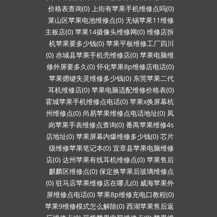
价格表查询(0)
上街有苹果手机维修点吗(0)
莱山区苹果电池维修点(0)
无锡苹果11维修
主板店(0)
苹果14摄像头维修网(0)
维修店拆
机苹果要多少钱(0)
苹果平板维修工厂四川
(0)
赤城县苹果手机壳维修店(0)
苹果电脑维
修外屏要多久(0)
怀化苹果8p维修店电话(0)
苹果摁键失灵维修多少钱(0)
东莞苹果二代
耳机维修店(0)
苹果电脑适配维修价格表(0)
霍城苹果手机维修点电话(0)
苹果x换屏幕杭
州维修点(0)
尚易苹果维修点电话地址(0)
凤
岗苹果手表维修点查询(0)
番禺苹果维修4s
店地址(0)
苹果屏幕内爆维修多少钱(0)
芯片
级维修苹果笔记本(0)
宜章县苹果电脑维修
店(0)
达州苹果有线耳机维修点(0)
苹果售后
麒麟区维修点(0)
保定换苹果后玻璃维修点
(0)
驻马店苹果维修店在哪儿(0)
威海苹果外
屏维修点电话(0)
苹果8p维修充电口教程(0)
苹果9维修模式怎么解除(0)
西湖苹果售后返