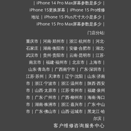
|
iPhone 14 Pro Max屏幕参数是多少
|
iPhone 15更换屏幕
|
iPhone 15 Pro维修
地址
|
iPhone 15 Plus尺寸大小是多少
|
iPhone 15 Pro Max屏幕参数是多少
|
门店分站:
重庆市
|
河南·郑州市
|
浙江·杭州市
|
河北·
石家庄
|
湖南·衡阳市
|
安徽·合肥市
|
湖北·
武汉市
|
贵州·贵阳市
|
云南·昆明市
|
江苏·
南京市
|
福建·福州市
|
北京市
|
上海市
|
山东·青岛市
|
广西南宁市
|
广东·深圳市
|
江苏·苏州
|
天津市
|
辽宁·沈阳
|
山东·济南
市
|
浙江·宁波市
|
浙江·温州市
|
陕西·西安
市
|
山西·太原市
|
江苏·常州市
|
福建·泉州
市
|
广东·广州市
|
广西·柳州市
|
海南·海口
市
|
湖南·株洲市
|
浙江·嘉兴市
|
广东·中山
市
|
广东·佛山市
|
山西·运城市
|
黑龙江·哈
尔滨
|
客户维修咨询服务中心