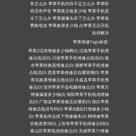
务怎么办
苹果手机内存不足怎么办
苹果听
筒没有声音
苹果换主板多少钱
苹果手机进
水了怎么办
苹果摄像头坏了怎么办
苹果免
费换电池
苹果换屏多少钱
白苹果无法开机
如何解决
苹果维修Tags标签:
苹果2话筒维修多少钱啊(0)
汉南苹果手机维
修点电话(0)
川港苹果手机维修点电话(0)
衡
水苹果转换器维修点(0)
塘桥苹果手机维修
点电话(0)
西美苹果维修店在哪里啊(0)
苹果
青岛换屏维修点地址(0)
永嘉县苹果手机维
修点(0)
贺州苹果手提电脑维修点(0)
苹果方
维修漏液多少钱(0)
海阳苹果手机电池维修
店(0)
广南县苹果维修店在哪里(0)
南白苹果
维修店电话号码(0)
苹果8感应灯维修多少钱
(0)
苹果如何去线下维修服务(0)
网维修苹果
价格表查询(0)
上街有苹果手机维修点吗(0)
莱山区苹果电池维修点(0)
无锡苹果11维修