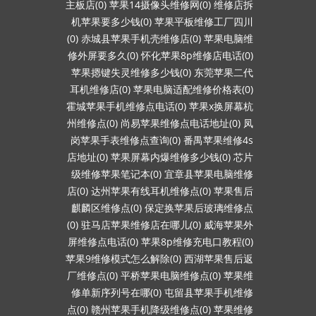
主板店(0)
苹果14摄像头维修网(0)
维修店拆
机苹果要多少钱(0)
苹果平板维修工厂四川
(0)
赤城县苹果手机壳维修店(0)
苹果电脑维
修外屏要多久(0)
怀化苹果8p维修店电话(0)
苹果摁键失灵维修多少钱(0)
东莞苹果二代
耳机维修店(0)
苹果电脑适配维修价格表(0)
霍城苹果手机维修点电话(0)
苹果x换屏幕杭
州维修点(0)
尚易苹果维修点电话地址(0)
凤
岗苹果手表维修点查询(0)
番禺苹果维修4s
店地址(0)
苹果屏幕内爆维修多少钱(0)
芯片
级维修苹果笔记本(0)
宜章县苹果电脑维修
店(0)
达州苹果有线耳机维修点(0)
苹果售后
麒麟区维修点(0)
保定换苹果后玻璃维修点
(0)
驻马店苹果维修店在哪儿(0)
威海苹果外
屏维修点电话(0)
苹果8p维修充电口教程(0)
苹果9维修模式怎么解除(0)
西湖苹果售后返
厂维修点(0)
平桥苹果电脑维修点(0)
苹果维
修单新序列号在哪(0)
屯留县苹果手机维修
点(0)
赣州苹果手机降级维修点(0)
苹果维修