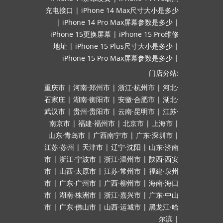
充电接口
|
iPhone 14 Max尺寸大小是多少
|
iPhone 14 Pro Max屏幕参数是多少
|
iPhone 15更换屏幕
|
iPhone 15 Pro维修
地址
|
iPhone 15 Plus尺寸大小是多少
|
iPhone 15 Pro Max屏幕参数是多少
|
门店分站:
重庆市
|
河南·郑州市
|
浙江·杭州市
|
河北·
石家庄
|
湖南·衡阳市
|
安徽·合肥市
|
湖北·
武汉市
|
贵州·贵阳市
|
云南·昆明市
|
江苏·
南京市
|
福建·福州市
|
北京市
|
上海市
|
山东·青岛市
|
广西南宁市
|
广东·深圳市
|
江苏·苏州
|
天津市
|
辽宁·沈阳
|
山东·济南
市
|
浙江·宁波市
|
浙江·温州市
|
陕西·西安
市
|
山西·太原市
|
江苏·常州市
|
福建·泉州
市
|
广东·广州市
|
广西·柳州市
|
海南·海口
市
|
湖南·株洲市
|
浙江·嘉兴市
|
广东·中山
市
|
广东·佛山市
|
山西·运城市
|
黑龙江·哈
尔滨
|