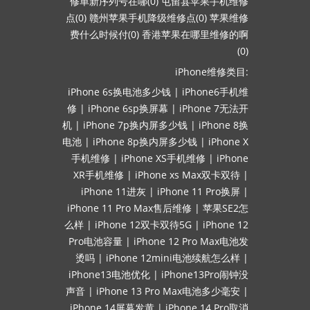
修单新序列号在哪(0)
屯留县苹果手机维修
点(0)
赣州苹果手机降级维修点(0)
苹果维修
费什么时候付(0)
香港苹果在哪里维修的啊
(0)
iPhone维修类目:
iPhone 6s换电池多少钱
|
iPhone6手机维
修
|
iPhone 6sp换屏幕
|
iPhone 7无法开
机
|
iPhone 7p换内屏多少钱
|
iPhone 8换
电池
|
iPhone 8p换内屏多少钱
|
iPhone X
手机维修
|
iPhone XS手机维修
|
iPhone
XR手机维修
|
iPhone xs Max双卡双待
|
iPhone 11进灰
|
iPhone 11 Pro换屏
|
iPhone 11 Pro Max售后维修
|
苹果SE2怎
么样
|
iPhone 12双卡双待5G
|
iPhone 12
Pro电池容量
|
iPhone 12 Pro Max电池发
烫吗
|
iPhone 12mini电池续航怎么样
|
iPhone13电池优化
|
iPhone13Pro闹钟没
声音
|
iPhone 13 Pro Max电池多少毫安
|
iPhone 14屏幕发黄
|
iPhone 14 Pro取消