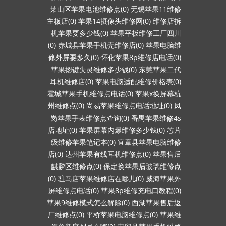
莱山区苹果电池维修点(0)
无锡苹果11维修
主板店(0)
苹果14摄像头维修网(0)
维修店拆
机苹果要多少钱(0)
苹果平板维修工厂四川
(0)
赤城县苹果手机壳维修店(0)
苹果电脑维
修外屏要多久(0)
怀化苹果8p维修店电话(0)
苹果摁键失灵维修多少钱(0)
东莞苹果二代
耳机维修店(0)
苹果电脑适配维修价格表(0)
霍城苹果手机维修点电话(0)
苹果x换屏幕杭
州维修点(0)
尚易苹果维修点电话地址(0)
凤
岗苹果手表维修点查询(0)
番禺苹果维修4s
店地址(0)
苹果屏幕内爆维修多少钱(0)
芯片
级维修苹果笔记本(0)
宜章县苹果电脑维修
店(0)
达州苹果有线耳机维修点(0)
苹果售后
麒麟区维修点(0)
保定换苹果后玻璃维修点
(0)
驻马店苹果维修店在哪儿(0)
威海苹果外
屏维修点电话(0)
苹果8p维修充电口教程(0)
苹果9维修模式怎么解除(0)
西湖苹果售后返
厂维修点(0)
平桥苹果电脑维修点(0)
苹果维