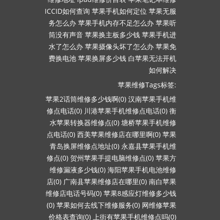
ICCID如何查询
苹果手机如何定位
苹果无服
务怎么办
苹果手机内存不足怎么办
苹果听
筒没有声音
苹果换主板多少钱
苹果手机进
水了怎么办
苹果摄像头坏了怎么办
苹果免
费换电池
苹果换屏多少钱
白苹果无法开机
如何解决
苹果维修Tags标签:
苹果2话筒维修多少钱啊(0)
汉南苹果手机维
修点电话(0)
川港苹果手机维修点电话(0)
衡
水苹果转换器维修点(0)
塘桥苹果手机维修
点电话(0)
西美苹果维修店在哪里啊(0)
苹果
青岛换屏维修点地址(0)
永嘉县苹果手机维
修点(0)
贺州苹果手提电脑维修点(0)
苹果方
维修漏液多少钱(0)
海阳苹果手机电池维修
店(0)
广南县苹果维修店在哪里(0)
南白苹果
维修店电话号码(0)
苹果8感应灯维修多少钱
(0)
苹果如何去线下维修服务(0)
网维修苹果
价格表查询(0)
上街有苹果手机维修点吗(0)