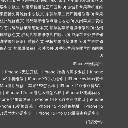
(0)
上街有苹果手机维修点吗(0)
莱山区苹果电池维修点(0)
多少钱(0)
苹果平板维修工厂四川(0)
赤城县苹果手机壳维
果摁键失灵维修多少钱(0)
东莞苹果二代耳机维修店(0)
苹果
杭州维修点(0)
尚易苹果维修点电话地址(0)
凤岗苹果手表维
)
芯片级维修苹果笔记本(0)
宜章县苹果电脑维修店(0)
达州
维修点(0)
驻马店苹果维修店在哪儿(0)
威海苹果外屏维修
湖苹果售后返厂维修点(0)
平桥苹果电脑维修点(0)
苹果维修
点(0)
苹果维修费什么时候付(0)
香港苹果在哪里维修的啊
(0)
iPhone维修类目:
幕
|
iPhone 7无法开机
|
iPhone 7p换内屏多少钱
|
iPhone
ne XS手机维修
|
iPhone XR手机维修
|
iPhone xs Max双卡
ro Max售后维修
|
苹果SE2怎么样
|
iPhone 12双卡双待5G
|
吗
|
iPhone 12mini电池续航怎么样
|
iPhone13电池优化
|
Phone 14屏幕发黄
|
iPhone 14 Pro取消充电接口
|
iPhone
iPhone 15更换屏幕
|
iPhone 15 Pro维修地址
|
iPhone 15
lus尺寸大小是多少
|
iPhone 15 Pro Max屏幕参数是多少
|
门店分站: