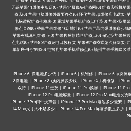
维修多少钱(0)
苹果如何去线下维修服务(0)
网维修苹果价格表查询
无锡苹果11维修主板店(0)
苹果14摄像头维修网(0)
维修店拆机苹果要
修店(0)
苹果电脑维修外屏要多久(0)
怀化苹果8p维修店电话(0)
苹
电脑适配维修价格表(0)
霍城苹果手机维修点电话(0)
苹果x换屏幕
修点查询(0)
番禺苹果维修4s店地址(0)
苹果屏幕内爆维修多少钱(0
苹果有线耳机维修点(0)
苹果售后麒麟区维修点(0)
保定换苹果后玻璃
点电话(0)
苹果8p维修充电口教程(0)
苹果9维修模式怎么解除(0)
西
单新序列号在哪(0)
屯留县苹果手机维修点(0)
赣州苹果手机降级维修
iPhone 6s换电池多少钱
|
iPhone6手机维修
|
iPhone 6sp换屏
8换电池
|
iPhone 8p换内屏多少钱
|
iPhone X手机维修
|
iPho
双待
|
iPhone 11进灰
|
iPhone 11 Pro换屏
|
iPhone 11 P
iPhone 12 Pro电池容量
|
iPhone 12 Pro Max电池发烫
iPhone13Pro闹钟没声音
|
iPhone 13 Pro Max电池多少毫安
|
i
14 Max尺寸大小是多少
|
iPhone 14 Pro Max屏幕参数是多少
|
P