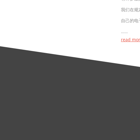
我们在规
自己的电
……
read mo