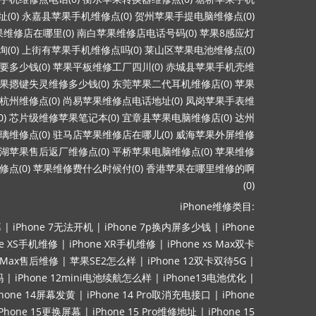
(0)
永嘉县苹果手机维修点(0)
贺州苹果手提电脑维修点(0)
维修店在哪里(0)
南白苹果维修店电话号码(0)
苹果8感应灯
(0)
上街有苹果手机维修点吗(0)
莱山区苹果电池维修点(0)
多少钱(0)
苹果平板维修工厂四川(0)
赤城县苹果手机壳维
果摁键失灵维修多少钱(0)
东莞苹果二代耳机维修店(0)
苹果
杭州维修点(0)
尚易苹果维修点电话地址(0)
凤岗苹果手表维
)
芯片级维修苹果笔记本(0)
宜章县苹果电脑维修店(0)
达州
维修点(0)
驻马店苹果维修店在哪儿(0)
威海苹果外屏维修
湖苹果售后返厂维修点(0)
平桥苹果电脑维修点(0)
苹果维修
点(0)
苹果维修费什么时候付(0)
香港苹果在哪里维修的啊
(0)
iPhone维修类目:
幕
|
iPhone 7无法开机
|
iPhone 7p换内屏多少钱
|
iPhone
ne XS手机维修
|
iPhone XR手机维修
|
iPhone xs Max双卡
ro Max售后维修
|
苹果SE2怎么样
|
iPhone 12双卡双待5G
|
吗
|
iPhone 12mini电池续航怎么样
|
iPhone13电池优化
|
Phone 14屏幕发黄
|
iPhone 14 Pro取消充电接口
|
iPhone
iPhone 15更换屏幕
|
iPhone 15 Pro维修地址
|
iPhone 15