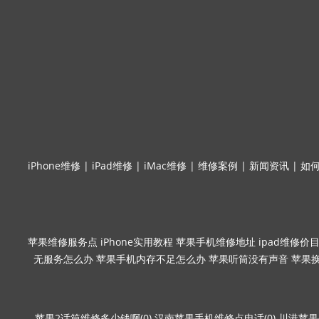
iPhone维修
|
iPad维修
|
iMac维修
|
维修案例
|
新闻资讯
|
如
苹果维修服务点
iPhone实用教程
苹果手机维修地址
ipad维修价
无服务怎么办
苹果手机内存不足怎么办
苹果听筒没有声音
苹果
苹果2话筒维修多少钱啊(0)
汉南苹果手机维修点电话(0)
川港苹果