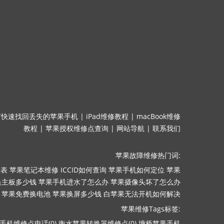
何快速找回丢失的苹果手机
|
iPad维修教程
|
macBook维修
教程
|
苹果授权维修点查询
|
网站导航
|
联系我们
苹果故障维修热门词:
目表
苹果笔记本维修
ICCID如何查询
苹果手机如何定位
苹果
换主板多少钱
苹果手机进水了怎么办
苹果摄像头坏了怎么办
苹果免费换电池
苹果换屏多少钱
白苹果无法开机如何解决
苹果维修Tags标签:
手机维修点电话(0)
衡水苹果转换器维修点(0)
塘桥苹果手机