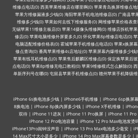
维修点电话(0)
西美苹果维修店在哪里啊(0)
苹果青岛换屏维修点地址
苹果方维修漏液多少钱(0)
海阳苹果手机电池维修店(0)
广南县苹果
维修多少钱(0)
苹果如何去线下维修服务(0)
网维修苹果价格表查询
无锡苹果11维修主板店(0)
苹果14摄像头维修网(0)
维修店拆机苹果要
修店(0)
苹果电脑维修外屏要多久(0)
怀化苹果8p维修店电话(0)
苹
电脑适配维修价格表(0)
霍城苹果手机维修点电话(0)
苹果x换屏幕
修点查询(0)
番禺苹果维修4s店地址(0)
苹果屏幕内爆维修多少钱(0
苹果有线耳机维修点(0)
苹果售后麒麟区维修点(0)
保定换苹果后玻璃
点电话(0)
苹果8p维修充电口教程(0)
苹果9维修模式怎么解除(0)
西
单新序列号在哪(0)
屯留县苹果手机维修点(0)
赣州苹果手机降级维修
iPhone 6s换电池多少钱
|
iPhone6手机维修
|
iPhone 6sp换屏
8换电池
|
iPhone 8p换内屏多少钱
|
iPhone X手机维修
|
iPho
双待
|
iPhone 11进灰
|
iPhone 11 Pro换屏
|
iPhone 11 P
iPhone 12 Pro电池容量
|
iPhone 12 Pro Max电池发烫
iPhone13Pro闹钟没声音
|
iPhone 13 Pro Max电池多少毫安
|
i
14 Max尺寸大小是多少
|
iPhone 14 Pro Max屏幕参数是多少
|