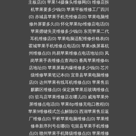
主板店(0)
苹果14摄像头维修网(0)
维修店拆
机苹果要多少钱(0)
苹果平板维修工厂四川
(0)
赤城县苹果手机壳维修店(0)
苹果电脑维
修外屏要多久(0)
怀化苹果8p维修店电话(0)
苹果摁键失灵维修多少钱(0)
东莞苹果二代
耳机维修店(0)
苹果电脑适配维修价格表(0)
霍城苹果手机维修点电话(0)
苹果x换屏幕杭
州维修点(0)
尚易苹果维修点电话地址(0)
凤
岗苹果手表维修点查询(0)
番禺苹果维修4s
店地址(0)
苹果屏幕内爆维修多少钱(0)
芯片
级维修苹果笔记本(0)
宜章县苹果电脑维修
店(0)
达州苹果有线耳机维修点(0)
苹果售后
麒麟区维修点(0)
保定换苹果后玻璃维修点
(0)
驻马店苹果维修店在哪儿(0)
威海苹果外
屏维修点电话(0)
苹果8p维修充电口教程(0)
苹果9维修模式怎么解除(0)
西湖苹果售后返
厂维修点(0)
平桥苹果电脑维修点(0)
苹果维
修单新序列号在哪(0)
屯留县苹果手机维修
点(0)
赣州苹果手机降级维修点(0)
苹果维修