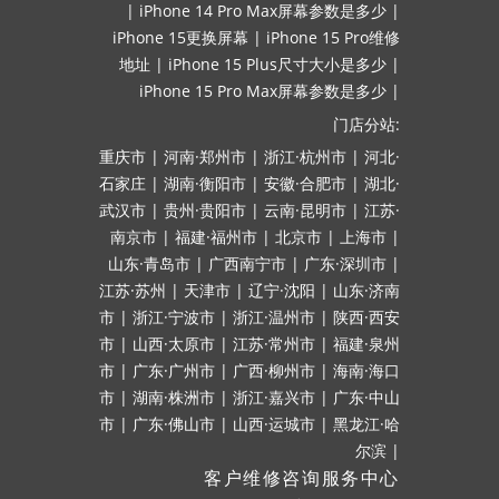
|
iPhone 14 Pro Max屏幕参数是多少
|
iPhone 15更换屏幕
|
iPhone 15 Pro维修
地址
|
iPhone 15 Plus尺寸大小是多少
|
iPhone 15 Pro Max屏幕参数是多少
|
门店分站:
重庆市
|
河南·郑州市
|
浙江·杭州市
|
河北·
石家庄
|
湖南·衡阳市
|
安徽·合肥市
|
湖北·
武汉市
|
贵州·贵阳市
|
云南·昆明市
|
江苏·
南京市
|
福建·福州市
|
北京市
|
上海市
|
山东·青岛市
|
广西南宁市
|
广东·深圳市
|
江苏·苏州
|
天津市
|
辽宁·沈阳
|
山东·济南
市
|
浙江·宁波市
|
浙江·温州市
|
陕西·西安
市
|
山西·太原市
|
江苏·常州市
|
福建·泉州
市
|
广东·广州市
|
广西·柳州市
|
海南·海口
市
|
湖南·株洲市
|
浙江·嘉兴市
|
广东·中山
市
|
广东·佛山市
|
山西·运城市
|
黑龙江·哈
尔滨
|
客户维修咨询服务中心