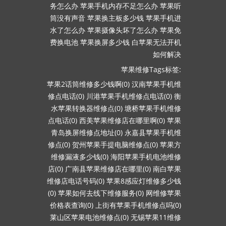
务怎么办
苹果手机内存不足怎么办
苹果听
筒没有声音
苹果换主板多少钱
苹果手机进
水了怎么办
苹果摄像头坏了怎么办
苹果免
费换电池
苹果换屏多少钱
白苹果无法开机
如何解决
苹果维修Tags标签:
苹果2话筒维修多少钱啊(0)
汉南苹果手机维
修点电话(0)
川港苹果手机维修点电话(0)
衡
水苹果转换器维修点(0)
塘桥苹果手机维修
点电话(0)
西美苹果维修店在哪里啊(0)
苹果
青岛换屏维修点地址(0)
永嘉县苹果手机维
修点(0)
贺州苹果手提电脑维修点(0)
苹果方
维修漏液多少钱(0)
海阳苹果手机电池维修
店(0)
广南县苹果维修店在哪里(0)
南白苹果
维修店电话号码(0)
苹果8感应灯维修多少钱
(0)
苹果如何去线下维修服务(0)
网维修苹果
价格表查询(0)
上街有苹果手机维修点吗(0)
莱山区苹果电池维修点(0)
无锡苹果11维修