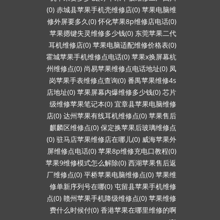
(0)
赤城县苹果手机壳维修店(0)
苹果电脑维
修外屏要多久(0)
怀化苹果8p维修店电话(0)
苹果摁键失灵维修多少钱(0)
东莞苹果二代
耳机维修店(0)
苹果电脑适配维修价格表(0)
霍城苹果手机维修点电话(0)
苹果x换屏幕杭
州维修点(0)
尚易苹果维修点电话地址(0)
凤
岗苹果手表维修点查询(0)
番禺苹果维修4s
店地址(0)
苹果屏幕内爆维修多少钱(0)
芯片
级维修苹果笔记本(0)
宜章县苹果电脑维修
店(0)
达州苹果有线耳机维修点(0)
苹果售后
麒麟区维修点(0)
保定换苹果后玻璃维修点
(0)
驻马店苹果维修店在哪儿(0)
威海苹果外
屏维修点电话(0)
苹果8p维修充电口教程(0)
苹果9维修模式怎么解除(0)
西湖苹果售后返
厂维修点(0)
平桥苹果电脑维修点(0)
苹果维
修单新序列号在哪(0)
屯留县苹果手机维修
点(0)
赣州苹果手机降级维修点(0)
苹果维修
费什么时候付(0)
香港苹果在哪里维修的啊