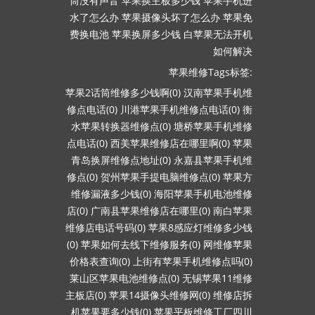
筒没有声音
苹果换主板多少钱
苹果手机进
水了怎么办
苹果摄像头坏了怎么办
苹果免
费换电池
苹果换屏多少钱
白苹果无法开机
如何解决
苹果维修Tags标签:
苹果2话筒维修多少钱啊(0)
汉南苹果手机维
修点电话(0)
川港苹果手机维修点电话(0)
衡
水苹果转换器维修点(0)
塘桥苹果手机维修
点电话(0)
西美苹果维修店在哪里啊(0)
苹果
青岛换屏维修点地址(0)
永嘉县苹果手机维
修点(0)
贺州苹果手提电脑维修点(0)
苹果方
维修漏液多少钱(0)
海阳苹果手机电池维修
店(0)
广南县苹果维修店在哪里(0)
南白苹果
维修店电话号码(0)
苹果8感应灯维修多少钱
(0)
苹果如何去线下维修服务(0)
网维修苹果
价格表查询(0)
上街有苹果手机维修点吗(0)
莱山区苹果电池维修点(0)
无锡苹果11维修
主板店(0)
苹果14摄像头维修网(0)
维修店拆
机苹果要多少钱(0)
苹果平板维修工厂四川