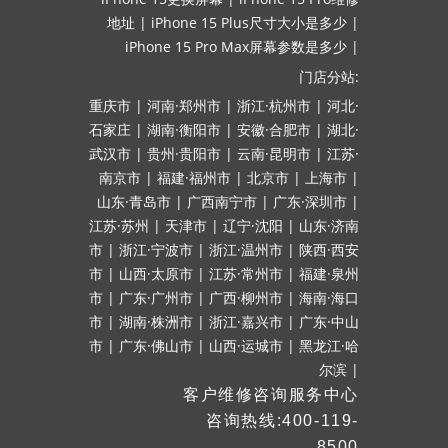
地址
|
iPhone 15 Plus尺寸大小是多少
|
iPhone 15 Pro Max屏幕参数是多少
|
门店分站:
重庆市
|
河南·郑州市
|
浙江·杭州市
|
河北·
石家庄
|
湖南·衡阳市
|
安徽·合肥市
|
湖北·
武汉市
|
贵州·贵阳市
|
云南·昆明市
|
江苏·
南京市
|
福建·福州市
|
北京市
|
上海市
|
山东·青岛市
|
广西南宁市
|
广东·深圳市
|
江苏·苏州
|
天津市
|
辽宁·沈阳
|
山东·济南
市
|
浙江·宁波市
|
浙江·温州市
|
陕西·西安
市
|
山西·太原市
|
江苏·常州市
|
福建·泉州
市
|
广东·广州市
|
广西·柳州市
|
海南·海口
市
|
湖南·株洲市
|
浙江·嘉兴市
|
广东·中山
市
|
广东·佛山市
|
山西·运城市
|
黑龙江·哈
尔滨
|
客户维修咨询服务中心
咨询热线:400-119-
8500