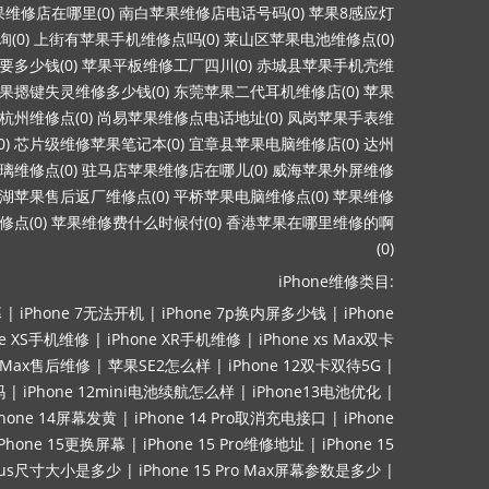
维修店在哪里(0)
南白苹果维修店电话号码(0)
苹果8感应灯
(0)
上街有苹果手机维修点吗(0)
莱山区苹果电池维修点(0)
多少钱(0)
苹果平板维修工厂四川(0)
赤城县苹果手机壳维
果摁键失灵维修多少钱(0)
东莞苹果二代耳机维修店(0)
苹果
杭州维修点(0)
尚易苹果维修点电话地址(0)
凤岗苹果手表维
)
芯片级维修苹果笔记本(0)
宜章县苹果电脑维修店(0)
达州
维修点(0)
驻马店苹果维修店在哪儿(0)
威海苹果外屏维修
湖苹果售后返厂维修点(0)
平桥苹果电脑维修点(0)
苹果维修
点(0)
苹果维修费什么时候付(0)
香港苹果在哪里维修的啊
(0)
iPhone维修类目:
幕
|
iPhone 7无法开机
|
iPhone 7p换内屏多少钱
|
iPhone
ne XS手机维修
|
iPhone XR手机维修
|
iPhone xs Max双卡
ro Max售后维修
|
苹果SE2怎么样
|
iPhone 12双卡双待5G
|
吗
|
iPhone 12mini电池续航怎么样
|
iPhone13电池优化
|
Phone 14屏幕发黄
|
iPhone 14 Pro取消充电接口
|
iPhone
iPhone 15更换屏幕
|
iPhone 15 Pro维修地址
|
iPhone 15
lus尺寸大小是多少
|
iPhone 15 Pro Max屏幕参数是多少
|