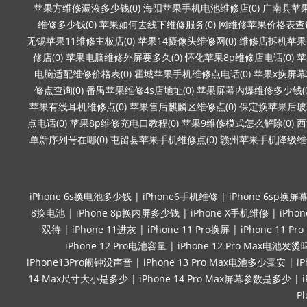
苹果方维修漏液多少钱(0)
海阳苹果手机电池维修店(0)
广南县苹果
维修多少钱(0)
苹果如何去线下维修服务(0)
网维修苹果价格表查询
无锡苹果11维修主板店(0)
苹果14摄像头维修网(0)
维修店拆机苹果要
修店(0)
苹果电脑维修外屏要多久(0)
怀化苹果8p维修店电话(0)
苹
电脑适配维修价格表(0)
霍城苹果手机维修点电话(0)
苹果x换屏幕
修点查询(0)
番禺苹果维修4s店地址(0)
苹果屏幕内爆维修多少钱(0
苹果有线耳机维修点(0)
苹果售后麒麟区维修点(0)
保定换苹果后玻璃
点电话(0)
苹果8p维修充电口教程(0)
苹果9维修模式怎么解除(0)
西
单新序列号在哪(0)
屯留县苹果手机维修点(0)
赣州苹果手机降级维修
iPhone 6s换电池多少钱
|
iPhone6手机维修
|
iPhone 6sp换屏
8换电池
|
iPhone 8p换内屏多少钱
|
iPhone X手机维修
|
iPho
双待
|
iPhone 11进灰
|
iPhone 11 Pro换屏
|
iPhone 11 P
iPhone 12 Pro电池容量
|
iPhone 12 Pro Max电池发烫
iPhone13Pro闹钟没声音
|
iPhone 13 Pro Max电池多少毫安
|
i
14 Max尺寸大小是多少
|
iPhone 14 Pro Max屏幕参数是多少
|
P