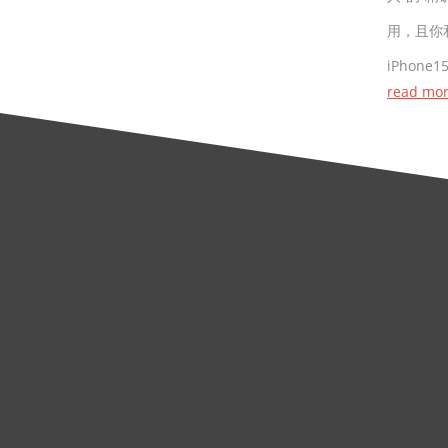
用，且你
iPhone
read mo