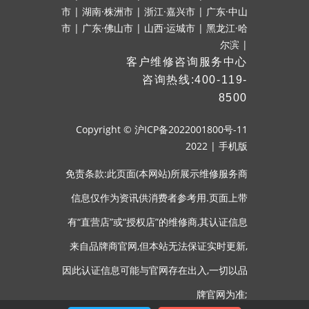
市
|
湖南·株洲市
|
浙江·嘉兴市
|
广东·中山
市
|
广东·佛山市
|
山西·运城市
|
黑龙江·哈
尔滨
|
客户维修咨询服务中心
咨询热线:400-119-
8500
Copyright ©
沪ICP备2022001800号-11
2022
|
手机版
免责条款:此页面(本网站)所展示维修服务商
信息仅作为资讯供消费者参考用.页面上带
有“直营店”或“授权店”的维修商,其认证信息
来自品牌商官网,但本站无法保证实时更新,
因此认证信息可能与官网存在出入,一切以品
牌官网为准;