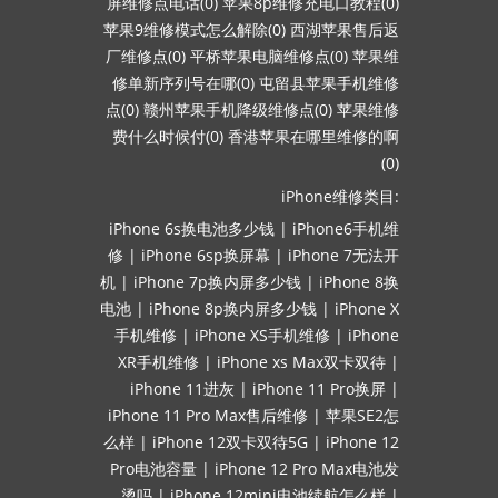
屏维修点电话(0)
苹果8p维修充电口教程(0)
苹果9维修模式怎么解除(0)
西湖苹果售后返
厂维修点(0)
平桥苹果电脑维修点(0)
苹果维
修单新序列号在哪(0)
屯留县苹果手机维修
点(0)
赣州苹果手机降级维修点(0)
苹果维修
费什么时候付(0)
香港苹果在哪里维修的啊
(0)
iPhone维修类目:
iPhone 6s换电池多少钱
|
iPhone6手机维
修
|
iPhone 6sp换屏幕
|
iPhone 7无法开
机
|
iPhone 7p换内屏多少钱
|
iPhone 8换
电池
|
iPhone 8p换内屏多少钱
|
iPhone X
手机维修
|
iPhone XS手机维修
|
iPhone
XR手机维修
|
iPhone xs Max双卡双待
|
iPhone 11进灰
|
iPhone 11 Pro换屏
|
iPhone 11 Pro Max售后维修
|
苹果SE2怎
么样
|
iPhone 12双卡双待5G
|
iPhone 12
Pro电池容量
|
iPhone 12 Pro Max电池发
烫吗
|
iPhone 12mini电池续航怎么样
|