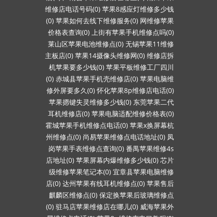
维修店电话号码(0)
苹果8感应灯维修多少钱
(0)
苹果如何去线下维修服务(0)
网维修苹果
价格表查询(0)
上街有苹果手机维修点吗(0)
莱山区苹果电池维修点(0)
无锡苹果11维修
主板店(0)
苹果14摄像头维修网(0)
维修店拆
机苹果要多少钱(0)
苹果平板维修工厂四川
(0)
赤城县苹果手机壳维修店(0)
苹果电脑维
修外屏要多久(0)
怀化苹果8p维修店电话(0)
苹果摁键失灵维修多少钱(0)
东莞苹果二代
耳机维修店(0)
苹果电脑适配维修价格表(0)
霍城苹果手机维修点电话(0)
苹果x换屏幕杭
州维修点(0)
尚易苹果维修点电话地址(0)
凤
岗苹果手表维修点查询(0)
番禺苹果维修4s
店地址(0)
苹果屏幕内爆维修多少钱(0)
芯片
级维修苹果笔记本(0)
宜章县苹果电脑维修
店(0)
达州苹果有线耳机维修点(0)
苹果售后
麒麟区维修点(0)
保定换苹果后玻璃维修点
(0)
驻马店苹果维修店在哪儿(0)
威海苹果外