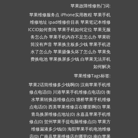
苹果故障维修热门词:
苹果维修服务点
iPhone实用教程
苹果手机
维修地址
ipad维修价目表
苹果笔记本维修
ICCID如何查询
苹果手机如何定位
苹果无服
务怎么办
苹果手机内存不足怎么办
苹果听
筒没有声音
苹果换主板多少钱
苹果手机进
水了怎么办
苹果摄像头坏了怎么办
苹果免
费换电池
苹果换屏多少钱
白苹果无法开机
如何解决
苹果维修Tags标签:
苹果2话筒维修多少钱啊(0)
汉南苹果手机维
修点电话(0)
川港苹果手机维修点电话(0)
衡
水苹果转换器维修点(0)
塘桥苹果手机维修
点电话(0)
西美苹果维修店在哪里啊(0)
苹果
青岛换屏维修点地址(0)
永嘉县苹果手机维
修点(0)
贺州苹果手提电脑维修点(0)
苹果方
维修漏液多少钱(0)
海阳苹果手机电池维修
店(0)
广南县苹果维修店在哪里(0)
南白苹果