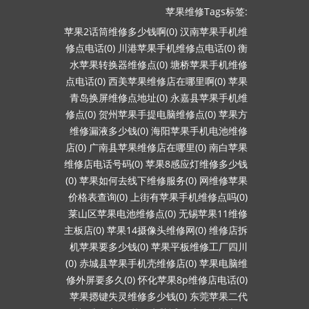
苹果维修Tags标签:
苹果2话筒维修多少钱啊(0)
汉南苹果手机维
修点电话(0)
川港苹果手机维修点电话(0)
衡
水苹果转换器维修点(0)
塘桥苹果手机维修
点电话(0)
西美苹果维修店在哪里啊(0)
苹果
青岛换屏维修点地址(0)
永嘉县苹果手机维
修点(0)
贺州苹果手提电脑维修点(0)
苹果方
维修漏液多少钱(0)
海阳苹果手机电池维修
店(0)
广南县苹果维修店在哪里(0)
南白苹果
维修店电话号码(0)
苹果8感应灯维修多少钱
(0)
苹果如何去线下维修服务(0)
网维修苹果
价格表查询(0)
上街有苹果手机维修点吗(0)
莱山区苹果电池维修点(0)
无锡苹果11维修
主板店(0)
苹果14摄像头维修网(0)
维修店拆
机苹果要多少钱(0)
苹果平板维修工厂四川
(0)
赤城县苹果手机壳维修店(0)
苹果电脑维
修外屏要多久(0)
怀化苹果8p维修店电话(0)
苹果摁键失灵维修多少钱(0)
东莞苹果二代