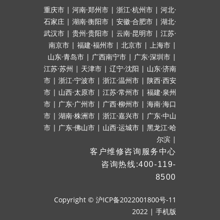
重庆市
|
河南·郑州市
|
浙江·杭州市
|
河北·
石家庄
|
湖南·衡阳市
|
安徽·合肥市
|
湖北·
武汉市
|
贵州·贵阳市
|
云南·昆明市
|
江苏·
南京市
|
福建·福州市
|
北京市
|
上海市
|
山东·青岛市
|
广西南宁市
|
广东·深圳市
|
江苏·苏州
|
天津市
|
辽宁·沈阳
|
山东·济南
市
|
浙江·宁波市
|
浙江·温州市
|
陕西·西安
市
|
山西·太原市
|
江苏·常州市
|
福建·泉州
市
|
广东·广州市
|
广西·柳州市
|
海南·海口
市
|
湖南·株洲市
|
浙江·嘉兴市
|
广东·中山
市
|
广东·佛山市
|
山西·运城市
|
黑龙江·哈
尔滨
|
客户维修咨询服务中心
咨询热线:400-119-
8500
Copyright ©
沪ICP备2022001800号-11
2022
|
手机版