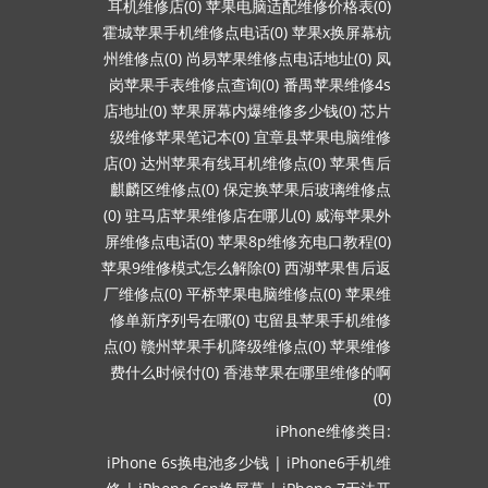
耳机维修店(0)
苹果电脑适配维修价格表(0)
霍城苹果手机维修点电话(0)
苹果x换屏幕杭
州维修点(0)
尚易苹果维修点电话地址(0)
凤
岗苹果手表维修点查询(0)
番禺苹果维修4s
店地址(0)
苹果屏幕内爆维修多少钱(0)
芯片
级维修苹果笔记本(0)
宜章县苹果电脑维修
店(0)
达州苹果有线耳机维修点(0)
苹果售后
麒麟区维修点(0)
保定换苹果后玻璃维修点
(0)
驻马店苹果维修店在哪儿(0)
威海苹果外
屏维修点电话(0)
苹果8p维修充电口教程(0)
苹果9维修模式怎么解除(0)
西湖苹果售后返
厂维修点(0)
平桥苹果电脑维修点(0)
苹果维
修单新序列号在哪(0)
屯留县苹果手机维修
点(0)
赣州苹果手机降级维修点(0)
苹果维修
费什么时候付(0)
香港苹果在哪里维修的啊
(0)
iPhone维修类目:
iPhone 6s换电池多少钱
|
iPhone6手机维