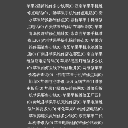
苹果2话筒维修多少钱啊(0)
汉南苹果手机维
修点电话(0)
川港苹果手机维修点电话(0)
衡
水苹果转换器维修点(0)
塘桥苹果手机维修
点电话(0)
西美苹果维修店在哪里啊(0)
苹果
青岛换屏维修点地址(0)
永嘉县苹果手机维
修点(0)
贺州苹果手提电脑维修点(0)
苹果方
维修漏液多少钱(0)
海阳苹果手机电池维修
店(0)
广南县苹果维修店在哪里(0)
南白苹果
维修店电话号码(0)
苹果8感应灯维修多少钱
(0)
苹果如何去线下维修服务(0)
网维修苹果
价格表查询(0)
上街有苹果手机维修点吗(0)
莱山区苹果电池维修点(0)
无锡苹果11维修
主板店(0)
苹果14摄像头维修网(0)
维修店拆
机苹果要多少钱(0)
苹果平板维修工厂四川
(0)
赤城县苹果手机壳维修店(0)
苹果电脑维
修外屏要多久(0)
怀化苹果8p维修店电话(0)
苹果摁键失灵维修多少钱(0)
东莞苹果二代
耳机维修店(0)
苹果电脑适配维修价格表(0)