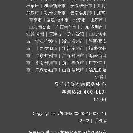
石家庄
|
湖南·衡阳市
|
安徽·合肥市
|
湖北·
武汉市
|
贵州·贵阳市
|
云南·昆明市
|
江苏·
南京市
|
福建·福州市
|
北京市
|
上海市
|
山东·青岛市
|
广西南宁市
|
广东·深圳市
|
江苏·苏州
|
天津市
|
辽宁·沈阳
|
山东·济南
市
|
浙江·宁波市
|
浙江·温州市
|
陕西·西安
市
|
山西·太原市
|
江苏·常州市
|
福建·泉州
市
|
广东·广州市
|
广西·柳州市
|
海南·海口
市
|
湖南·株洲市
|
浙江·嘉兴市
|
广东·中山
市
|
广东·佛山市
|
山西·运城市
|
黑龙江·哈
尔滨
|
客户维修咨询服务中心
咨询热线:400-119-
8500
Copyright ©
沪ICP备2022001800号-11
2022
|
手机版
免责条款:此页面(本网站)所展示维修服务商