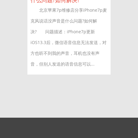
什么问题?如何解决?
北京苹果7p维修店分享iPhone7p麦
克风说话没声音是什么问题?如何解
决? 问题描述：iPhone7p更新
iOS13.3后，微信语音信息无法发送，对
方也听不到我的声音，耳机也没有声
音，但别人发送的语音信息可以...