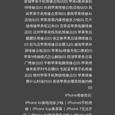
霍城苹果手机维修点电话(0)
苹果x换屏幕杭
州维修点(0)
尚易苹果维修点电话地址(0)
凤
岗苹果手表维修点查询(0)
番禺苹果维修4s
店地址(0)
苹果屏幕内爆维修多少钱(0)
芯片
级维修苹果笔记本(0)
宜章县苹果电脑维修
店(0)
达州苹果有线耳机维修点(0)
苹果售后
麒麟区维修点(0)
保定换苹果后玻璃维修点
(0)
驻马店苹果维修店在哪儿(0)
威海苹果外
屏维修点电话(0)
苹果8p维修充电口教程(0)
苹果9维修模式怎么解除(0)
西湖苹果售后返
厂维修点(0)
平桥苹果电脑维修点(0)
苹果维
修单新序列号在哪(0)
屯留县苹果手机维修
点(0)
赣州苹果手机降级维修点(0)
苹果维修
费什么时候付(0)
香港苹果在哪里维修的啊
(0)
iPhone维修类目:
iPhone 6s换电池多少钱
|
iPhone6手机维
修
|
iPhone 6sp换屏幕
|
iPhone 7无法开
机
|
iPhone 7p换内屏多少钱
|
iPhone 8换