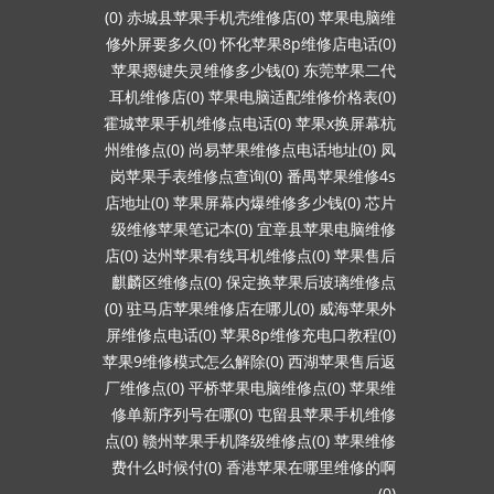
(0)
赤城县苹果手机壳维修店(0)
苹果电脑维
修外屏要多久(0)
怀化苹果8p维修店电话(0)
苹果摁键失灵维修多少钱(0)
东莞苹果二代
耳机维修店(0)
苹果电脑适配维修价格表(0)
霍城苹果手机维修点电话(0)
苹果x换屏幕杭
州维修点(0)
尚易苹果维修点电话地址(0)
凤
岗苹果手表维修点查询(0)
番禺苹果维修4s
店地址(0)
苹果屏幕内爆维修多少钱(0)
芯片
级维修苹果笔记本(0)
宜章县苹果电脑维修
店(0)
达州苹果有线耳机维修点(0)
苹果售后
麒麟区维修点(0)
保定换苹果后玻璃维修点
(0)
驻马店苹果维修店在哪儿(0)
威海苹果外
屏维修点电话(0)
苹果8p维修充电口教程(0)
苹果9维修模式怎么解除(0)
西湖苹果售后返
厂维修点(0)
平桥苹果电脑维修点(0)
苹果维
修单新序列号在哪(0)
屯留县苹果手机维修
点(0)
赣州苹果手机降级维修点(0)
苹果维修
费什么时候付(0)
香港苹果在哪里维修的啊
(0)