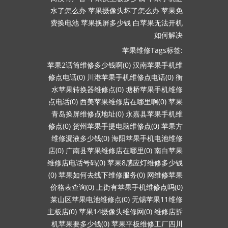
水了怎么办
苹果摄像头坏了怎么办
苹果免
费换电池
苹果换屏多少钱
白苹果无法开机
如何解决
苹果维修Tags标签:
苹果2话筒维修多少钱啊(0)
汉南苹果手机维
修点电话(0)
川港苹果手机维修点电话(0)
衡
水苹果转换器维修点(0)
塘桥苹果手机维修
点电话(0)
西美苹果维修店在哪里啊(0)
苹果
青岛换屏维修点地址(0)
永嘉县苹果手机维
修点(0)
贺州苹果手提电脑维修点(0)
苹果方
维修漏液多少钱(0)
海阳苹果手机电池维修
店(0)
广南县苹果维修店在哪里(0)
南白苹果
维修店电话号码(0)
苹果8感应灯维修多少钱
(0)
苹果如何去线下维修服务(0)
网维修苹果
价格表查询(0)
上街有苹果手机维修点吗(0)
莱山区苹果电池维修点(0)
无锡苹果11维修
主板店(0)
苹果14摄像头维修网(0)
维修店拆
机苹果要多少钱(0)
苹果平板维修工厂四川