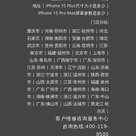
地址
|
iPhone 15 Plus尺寸大小是多少
|
iPhone 15 Pro Max屏幕参数是多少
|
门店分站:
重庆市
|
河南·郑州市
|
浙江·杭州市
|
河北·
石家庄
|
湖南·衡阳市
|
安徽·合肥市
|
湖北·
武汉市
|
贵州·贵阳市
|
云南·昆明市
|
江苏·
南京市
|
福建·福州市
|
北京市
|
上海市
|
山东·青岛市
|
广西南宁市
|
广东·深圳市
|
江苏·苏州
|
天津市
|
辽宁·沈阳
|
山东·济南
市
|
浙江·宁波市
|
浙江·温州市
|
陕西·西安
市
|
山西·太原市
|
江苏·常州市
|
福建·泉州
市
|
广东·广州市
|
广西·柳州市
|
海南·海口
市
|
湖南·株洲市
|
浙江·嘉兴市
|
广东·中山
市
|
广东·佛山市
|
山西·运城市
|
黑龙江·哈
尔滨
|
客户维修咨询服务中心
咨询热线:400-119-
8500