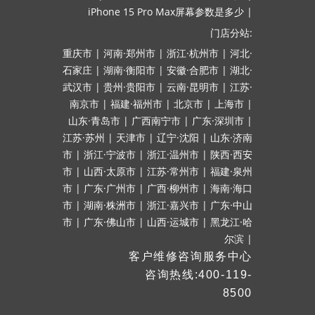
iPhone 15 Pro Max屏幕参数是多少
|
门店分站:
重庆市
|
河南·郑州市
|
浙江·杭州市
|
河北·
石家庄
|
湖南·衡阳市
|
安徽·合肥市
|
湖北·
武汉市
|
贵州·贵阳市
|
云南·昆明市
|
江苏·
南京市
|
福建·福州市
|
北京市
|
上海市
|
山东·青岛市
|
广西南宁市
|
广东·深圳市
|
江苏·苏州
|
天津市
|
辽宁·沈阳
|
山东·济南
市
|
浙江·宁波市
|
浙江·温州市
|
陕西·西安
市
|
山西·太原市
|
江苏·常州市
|
福建·泉州
市
|
广东·广州市
|
广西·柳州市
|
海南·海口
市
|
湖南·株洲市
|
浙江·嘉兴市
|
广东·中山
市
|
广东·佛山市
|
山西·运城市
|
黑龙江·哈
尔滨
|
客户维修咨询服务中心
咨询热线:400-119-
8500