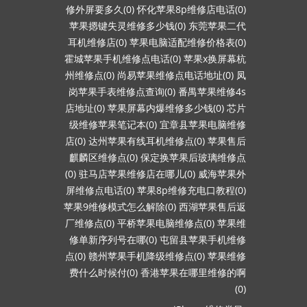
修外屏要多久(0)
怀化苹果8p维修店电话(0)
苹果摁键失灵维修多少钱(0)
东莞苹果二代
耳机维修店(0)
苹果电脑适配维修价格表(0)
霍城苹果手机维修点电话(0)
苹果x换屏幕杭
州维修点(0)
尚易苹果维修点电话地址(0)
凤
岗苹果手表维修点查询(0)
番禺苹果维修4s
店地址(0)
苹果屏幕内爆维修多少钱(0)
芯片
级维修苹果笔记本(0)
宜章县苹果电脑维修
店(0)
达州苹果有线耳机维修点(0)
苹果售后
麒麟区维修点(0)
保定换苹果后玻璃维修点
(0)
驻马店苹果维修店在哪儿(0)
威海苹果外
屏维修点电话(0)
苹果8p维修充电口教程(0)
苹果9维修模式怎么解除(0)
西湖苹果售后返
厂维修点(0)
平桥苹果电脑维修点(0)
苹果维
修单新序列号在哪(0)
屯留县苹果手机维修
点(0)
赣州苹果手机降级维修点(0)
苹果维修
费什么时候付(0)
香港苹果在哪里维修的啊
(0)