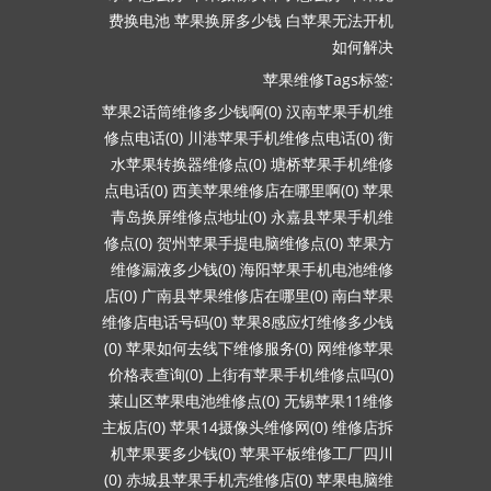
费换电池
苹果换屏多少钱
白苹果无法开机
如何解决
苹果维修Tags标签:
苹果2话筒维修多少钱啊(0)
汉南苹果手机维
修点电话(0)
川港苹果手机维修点电话(0)
衡
水苹果转换器维修点(0)
塘桥苹果手机维修
点电话(0)
西美苹果维修店在哪里啊(0)
苹果
青岛换屏维修点地址(0)
永嘉县苹果手机维
修点(0)
贺州苹果手提电脑维修点(0)
苹果方
维修漏液多少钱(0)
海阳苹果手机电池维修
店(0)
广南县苹果维修店在哪里(0)
南白苹果
维修店电话号码(0)
苹果8感应灯维修多少钱
(0)
苹果如何去线下维修服务(0)
网维修苹果
价格表查询(0)
上街有苹果手机维修点吗(0)
莱山区苹果电池维修点(0)
无锡苹果11维修
主板店(0)
苹果14摄像头维修网(0)
维修店拆
机苹果要多少钱(0)
苹果平板维修工厂四川
(0)
赤城县苹果手机壳维修店(0)
苹果电脑维