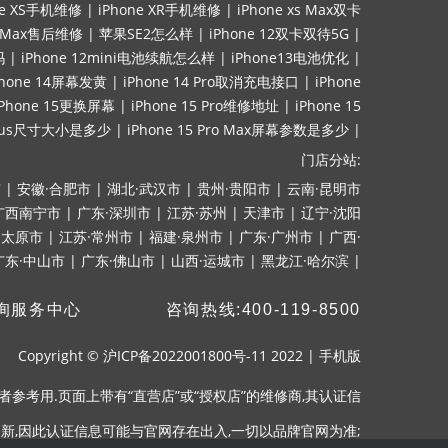
ne XS手机维修
|
iPhone XR手机维修
|
iPhone xs Max双卡
ro Max售后维修
|
苹果SE2怎么样
|
iPhone 12双卡双待5G
|
吗
|
iPhone 12mini电池续航怎么样
|
iPhone13电池优化
|
Phone 14屏幕发黄
|
iPhone 14 Pro取消充电接口
|
iPhone
iPhone 15更换屏幕
|
iPhone 15 Pro维修地址
|
iPhone 15
lus尺寸大小是多少
|
iPhone 15 Pro Max屏幕参数是多少
|
门店分站:
市
|
安徽·合肥市
|
湖北·武汉市
|
贵州·贵阳市
|
云南·昆明市
广西南宁市
|
广东·深圳市
|
江苏·苏州
|
天津市
|
辽宁·沈阳
·太原市
|
江苏·常州市
|
福建·泉州市
|
广东·广州市
|
广西·
广东·中山市
|
广东·佛山市
|
山西·运城市
|
黑龙江·哈尔滨
|
询服务中心
咨询热线:400-119-8500
Copyright ©
沪ICP备2022001800号-11
2022
|
手机版
参考用.页面上带有“直营店”或“授权店”的维修商,其认证信
新,因此认证信息可能与官网存在出入,一切以品牌官网为准;