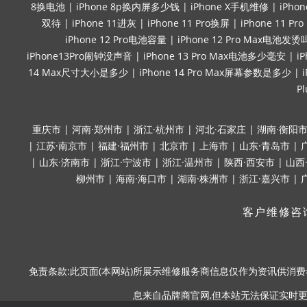
8换电池
|
iPhone 8p换内屏多少钱
|
iPhone X手机维修
|
iPho
双待
|
iPhone 11进灰
|
iPhone 11 Pro换屏
|
iPhone 11 P
iPhone 12 Pro电池容量
|
iPhone 12 Pro Max电池发烫
iPhone13Pro闹钟没声音
|
iPhone 13 Pro Max电池多少毫安
|
i
14 Max尺寸大小是多少
|
iPhone 14 Pro Max屏幕参数是多少
|
P
重庆市
|
河南·郑州市
|
浙江·杭州市
|
河北·石家庄
|
湖南·衡阳
|
江苏·南京市
|
福建·福州市
|
北京市
|
上海市
|
山东·青岛市
|
|
山东·济南市
|
浙江·宁波市
|
浙江·温州市
|
陕西·西安市
|
山西
柳州市
|
海南·海口市
|
湖南·株洲市
|
浙江·嘉兴市
|
客户维修咨
免责条款:此页面(本网站)所展示维修服务商信息仅作为资讯供消费者
息来自品牌商官网,但本站无法保证实时更