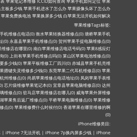
目表
苹果笔记本维修
ICCID如何查询
苹果手机如何定位
苹果
换主板多少钱
苹果手机进水了怎么办
苹果摄像头坏了怎么办
苹果免费换电池
苹果换屏多少钱
白苹果无法开机如何解决
苹果维修Tags标签:
手机维修点电话(0)
衡水苹果转换器维修点(0)
塘桥苹果手机
(0)
永嘉县苹果手机维修点(0)
贺州苹果手提电脑维修点(0)
维修店在哪里(0)
南白苹果维修店电话号码(0)
苹果8感应灯
(0)
上街有苹果手机维修点吗(0)
莱山区苹果电池维修点(0)
多少钱(0)
苹果平板维修工厂四川(0)
赤城县苹果手机壳维
果摁键失灵维修多少钱(0)
东莞苹果二代耳机维修店(0)
苹果
杭州维修点(0)
尚易苹果维修点电话地址(0)
凤岗苹果手表维
)
芯片级维修苹果笔记本(0)
宜章县苹果电脑维修店(0)
达州
维修点(0)
驻马店苹果维修店在哪儿(0)
威海苹果外屏维修
湖苹果售后返厂维修点(0)
平桥苹果电脑维修点(0)
苹果维修
点(0)
苹果维修费什么时候付(0)
香港苹果在哪里维修的啊
(0)
iPhone维修类目:
幕
|
iPhone 7无法开机
|
iPhone 7p换内屏多少钱
|
iPhone