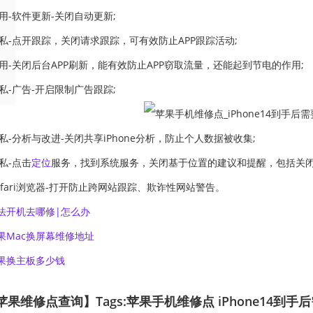
通用-软件更新-关闭自动更新;
隐私-点开跟踪，关闭请求跟踪，可有效防止APP跟踪活动;
通用-关闭后台APP刷新，能有效防止APP窃取流量，还能起到节电的作用;
隐私-广告-开启限制广告跟踪;
隐私-分析与改进-关闭共享iPhone分析，防止个人数据被收集;
隐私-点击
定位
服务，找到系统服务，关闭基于位置的建议和提醒，包括关闭
Safari浏览器-打开防止跨网站跟踪、欺诈性网站警告。
法开机去哪修|怎么办
果Mac换屏幕维修地址
果换主板多少钱
果维修点查询】Tags:
苹果手机维修点
iPhone14到