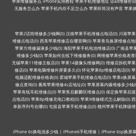
苹果维修服务点
iPhone实用教程
苹果手机维修地址
ipad维修价
无服务怎么办
苹果手机内存不足怎么办
苹果听筒没有声音
苹果
苹果2话筒维修多少钱啊(0)
汉南苹果手机维修点电话(0)
川港苹果
维修点电话(0)
西美苹果维修店在哪里啊(0)
苹果青岛换屏维修点地址
苹果方维修漏液多少钱(0)
海阳苹果手机电池维修店(0)
广南县苹果
维修多少钱(0)
苹果如何去线下维修服务(0)
网维修苹果价格表查询
无锡苹果11维修主板店(0)
苹果14摄像头维修网(0)
维修店拆机苹果要
修店(0)
苹果电脑维修外屏要多久(0)
怀化苹果8p维修店电话(0)
苹
电脑适配维修价格表(0)
霍城苹果手机维修点电话(0)
苹果x换屏幕
修点查询(0)
番禺苹果维修4s店地址(0)
苹果屏幕内爆维修多少钱(0
苹果有线耳机维修点(0)
苹果售后麒麟区维修点(0)
保定换苹果后玻璃
点电话(0)
苹果8p维修充电口教程(0)
苹果9维修模式怎么解除(0)
西
单新序列号在哪(0)
屯留县苹果手机维修点(0)
赣州苹果手机降级维修
iPhone 6s换电池多少钱
|
iPhone6手机维修
|
iPhone 6sp换屏