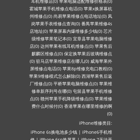
耳机维修店(0)
苹果电脑适配维修价格表(0)
霍城苹果手机维修点电话(0)
苹果x换屏幕杭
州维修点(0)
尚易苹果维修点电话地址(0)
凤
岗苹果手表维修点查询(0)
番禺苹果维修4s
店地址(0)
苹果屏幕内爆维修多少钱(0)
芯片
级维修苹果笔记本(0)
宜章县苹果电脑维修
店(0)
达州苹果有线耳机维修点(0)
苹果售后
麒麟区维修点(0)
保定换苹果后玻璃维修点
(0)
驻马店苹果维修店在哪儿(0)
威海苹果外
屏维修点电话(0)
苹果8p维修充电口教程(0)
苹果9维修模式怎么解除(0)
西湖苹果售后返
厂维修点(0)
平桥苹果电脑维修点(0)
苹果维
修单新序列号在哪(0)
屯留县苹果手机维修
点(0)
赣州苹果手机降级维修点(0)
苹果维修
费什么时候付(0)
香港苹果在哪里维修的啊
(0)
iPhone维修类目:
iPhone 6s换电池多少钱
|
iPhone6手机维
修
|
iPhone 6sp换屏幕
|
iPhone 7无法开