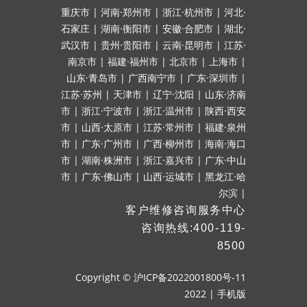
重庆市
|
河南·郑州市
|
浙江·杭州市
|
河北·
石家庄
|
湖南·衡阳市
|
安徽·合肥市
|
湖北·
武汉市
|
贵州·贵阳市
|
云南·昆明市
|
江苏·
南京市
|
福建·福州市
|
北京市
|
上海市
|
山东·青岛市
|
广西南宁市
|
广东·深圳市
|
江苏·苏州
|
天津市
|
辽宁·沈阳
|
山东·济南
市
|
浙江·宁波市
|
浙江·温州市
|
陕西·西安
市
|
山西·太原市
|
江苏·常州市
|
福建·泉州
市
|
广东·广州市
|
广西·柳州市
|
海南·海口
市
|
湖南·株洲市
|
浙江·嘉兴市
|
广东·中山
市
|
广东·佛山市
|
山西·运城市
|
黑龙江·哈
尔滨
|
客户维修咨询服务中心
咨询热线:400-119-
8500
Copyright ©
沪ICP备2022001800号-11
2022
|
手机版