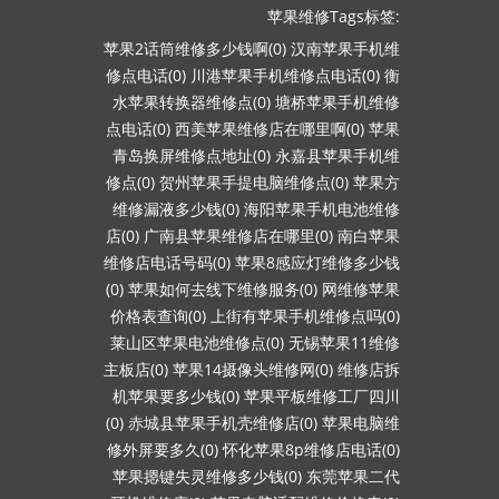
苹果维修Tags标签:
苹果2话筒维修多少钱啊(0)
汉南苹果手机维
修点电话(0)
川港苹果手机维修点电话(0)
衡
水苹果转换器维修点(0)
塘桥苹果手机维修
点电话(0)
西美苹果维修店在哪里啊(0)
苹果
青岛换屏维修点地址(0)
永嘉县苹果手机维
修点(0)
贺州苹果手提电脑维修点(0)
苹果方
维修漏液多少钱(0)
海阳苹果手机电池维修
店(0)
广南县苹果维修店在哪里(0)
南白苹果
维修店电话号码(0)
苹果8感应灯维修多少钱
(0)
苹果如何去线下维修服务(0)
网维修苹果
价格表查询(0)
上街有苹果手机维修点吗(0)
莱山区苹果电池维修点(0)
无锡苹果11维修
主板店(0)
苹果14摄像头维修网(0)
维修店拆
机苹果要多少钱(0)
苹果平板维修工厂四川
(0)
赤城县苹果手机壳维修店(0)
苹果电脑维
修外屏要多久(0)
怀化苹果8p维修店电话(0)
苹果摁键失灵维修多少钱(0)
东莞苹果二代