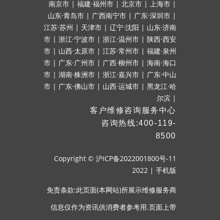
南京市
|
福建·福州市
|
北京市
|
上海市
|
山东·青岛市
|
广西南宁市
|
广东·深圳市
|
江苏·苏州
|
天津市
|
辽宁·沈阳
|
山东·济南
市
|
浙江·宁波市
|
浙江·温州市
|
陕西·西安
市
|
山西·太原市
|
江苏·常州市
|
福建·泉州
市
|
广东·广州市
|
广西·柳州市
|
海南·海口
市
|
湖南·株洲市
|
浙江·嘉兴市
|
广东·中山
市
|
广东·佛山市
|
山西·运城市
|
黑龙江·哈
尔滨
|
客户维修咨询服务中心
咨询热线:400-119-
8500
Copyright ©
沪ICP备2022001800号-11
2022
|
手机版
免责条款:此页面(本网站)所展示维修服务商
信息仅作为资讯供消费者参考用.页面上带