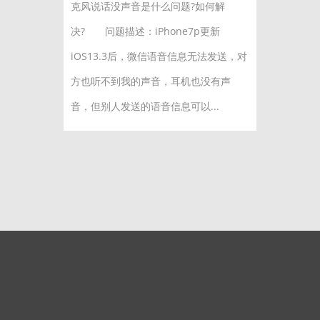
克风说话没声音是什么问题?如何解
决? 问题描述：iPhone7p更新
iOS13.3后，微信语音信息无法发送，对
方也听不到我的声音，耳机也没有声
音，但别人发送的语音信息可以...