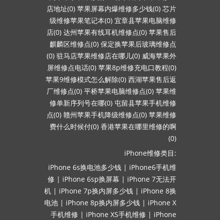
店地址(0)
苹果屏幕内爆维修多少钱(0)
芯片
级维修苹果笔记本(0)
宜章县苹果电脑维修
店(0)
达州苹果有线耳机维修点(0)
苹果售后
麒麟区维修点(0)
保定换苹果后玻璃维修点
(0)
驻马店苹果维修店在哪儿(0)
威海苹果外
屏维修点电话(0)
苹果8p维修充电口教程(0)
苹果9维修模式怎么解除(0)
西湖苹果售后返
厂维修点(0)
平桥苹果电脑维修点(0)
苹果维
修单新序列号在哪(0)
屯留县苹果手机维修
点(0)
赣州苹果手机降级维修点(0)
苹果维修
费什么时候付(0)
香港苹果在哪里维修的啊
(0)
iPhone维修类目:
iPhone 6s换电池多少钱
|
iPhone6手机维
修
|
iPhone 6sp换屏幕
|
iPhone 7无法开
机
|
iPhone 7p换内屏多少钱
|
iPhone 8换
电池
|
iPhone 8p换内屏多少钱
|
iPhone X
手机维修
|
iPhone XS手机维修
|
iPhone