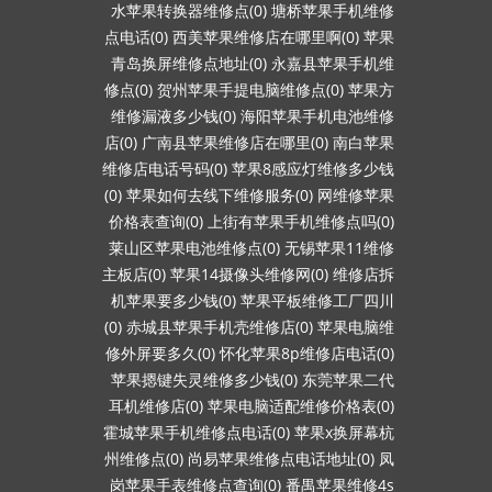
水苹果转换器维修点(0)
塘桥苹果手机维修
点电话(0)
西美苹果维修店在哪里啊(0)
苹果
青岛换屏维修点地址(0)
永嘉县苹果手机维
修点(0)
贺州苹果手提电脑维修点(0)
苹果方
维修漏液多少钱(0)
海阳苹果手机电池维修
店(0)
广南县苹果维修店在哪里(0)
南白苹果
维修店电话号码(0)
苹果8感应灯维修多少钱
(0)
苹果如何去线下维修服务(0)
网维修苹果
价格表查询(0)
上街有苹果手机维修点吗(0)
莱山区苹果电池维修点(0)
无锡苹果11维修
主板店(0)
苹果14摄像头维修网(0)
维修店拆
机苹果要多少钱(0)
苹果平板维修工厂四川
(0)
赤城县苹果手机壳维修店(0)
苹果电脑维
修外屏要多久(0)
怀化苹果8p维修店电话(0)
苹果摁键失灵维修多少钱(0)
东莞苹果二代
耳机维修店(0)
苹果电脑适配维修价格表(0)
霍城苹果手机维修点电话(0)
苹果x换屏幕杭
州维修点(0)
尚易苹果维修点电话地址(0)
凤
岗苹果手表维修点查询(0)
番禺苹果维修4s