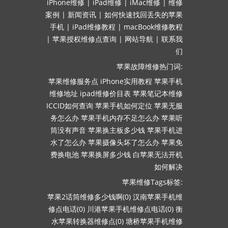
iPhone维修
|
iPad维修
|
iMac维修
|
维修
案例
|
新闻资讯
|
如何快速找回丢失的苹果
手机
|
iPad维修教程
|
macBook维修教程
|
苹果授权维修点查询
|
网站导航
|
联系我
们
苹果故障维修热门词:
苹果维修服务点
iPhone实用教程
苹果手机
维修地址
ipad维修价目表
苹果笔记本维修
ICCID如何查询
苹果手机如何定位
苹果无服
务怎么办
苹果手机内存不足怎么办
苹果听
筒没有声音
苹果换主板多少钱
苹果手机进
水了怎么办
苹果摄像头坏了怎么办
苹果免
费换电池
苹果换屏多少钱
白苹果无法开机
如何解决
苹果维修Tags标签:
苹果2话筒维修多少钱啊(0)
汉南苹果手机维
修点电话(0)
川港苹果手机维修点电话(0)
衡
水苹果转换器维修点(0)
塘桥苹果手机维修