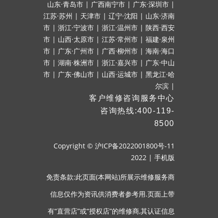
山东·青岛市
|
广西南宁市
|
广东·深圳市
|
江苏·苏州
|
天津市
|
辽宁·沈阳
|
山东·济南
市
|
浙江·宁波市
|
浙江·温州市
|
陕西·西安
市
|
山西·太原市
|
江苏·常州市
|
福建·泉州
市
|
广东·广州市
|
广西·柳州市
|
海南·海口
市
|
湖南·株洲市
|
浙江·嘉兴市
|
广东·中山
市
|
广东·佛山市
|
山西·运城市
|
黑龙江·哈
尔滨
|
客户维修咨询服务中心
咨询热线:400-119-
8500
Copyright ©
沪ICP备2022001800号-11
2022
|
手机版
免责条款:此页面(本网站)所展示维修服务商
信息仅作为资讯供消费者参考用.页面上带
有“直营店”或“授权店”的维修商,其认证信息