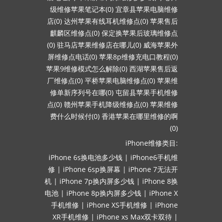
级维修苹果笔记本(0)
宜章县苹果电脑维修
店(0)
达州苹果有线耳机维修点(0)
苹果售后
麒麟区维修点(0)
保定换苹果后玻璃维修点
(0)
驻马店苹果维修店在哪儿(0)
威海苹果外
屏维修点电话(0)
苹果8p维修充电口教程(0)
苹果9维修模式怎么解除(0)
西湖苹果售后返
厂维修点(0)
平桥苹果电脑维修点(0)
苹果维
修单新序列号在哪(0)
屯留县苹果手机维修
点(0)
赣州苹果手机降级维修点(0)
苹果维修
费什么时候付(0)
香港苹果在哪里维修的啊
(0)
iPhone维修类目:
iPhone 6s换电池多少钱
|
iPhone6手机维
修
|
iPhone 6sp换屏幕
|
iPhone 7无法开
机
|
iPhone 7p换内屏多少钱
|
iPhone 8换
电池
|
iPhone 8p换内屏多少钱
|
iPhone X
手机维修
|
iPhone XS手机维修
|
iPhone
XR手机维修
|
iPhone xs Max双卡双待
|