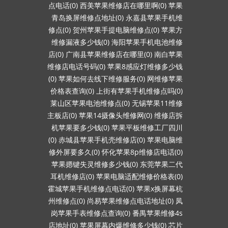
点电话(0)
西美苹果维修店在哪里啊(0)
苹果
青岛换屏维修点地址(0)
永嘉县苹果手机维
修点(0)
贺州苹果手提电脑维修点(0)
苹果方
维修漏液多少钱(0)
海阳苹果手机电池维修
店(0)
广南县苹果维修店在哪里(0)
南白苹果
维修店电话号码(0)
苹果8感应灯维修多少钱
(0)
苹果如何去线下维修服务(0)
网维修苹果
价格表查询(0)
上街有苹果手机维修点吗(0)
莱山区苹果电池维修点(0)
无锡苹果11维修
主板店(0)
苹果14摄像头维修网(0)
维修店拆
机苹果要多少钱(0)
苹果平板维修工厂四川
(0)
赤城县苹果手机壳维修店(0)
苹果电脑维
修外屏要多久(0)
怀化苹果8p维修店电话(0)
苹果摁键失灵维修多少钱(0)
东莞苹果二代
耳机维修店(0)
苹果电脑适配维修价格表(0)
霍城苹果手机维修点电话(0)
苹果x换屏幕杭
州维修点(0)
尚易苹果维修点电话地址(0)
凤
岗苹果手表维修点查询(0)
番禺苹果维修4s
店地址(0)
苹果屏幕内爆维修多少钱(0)
芯片