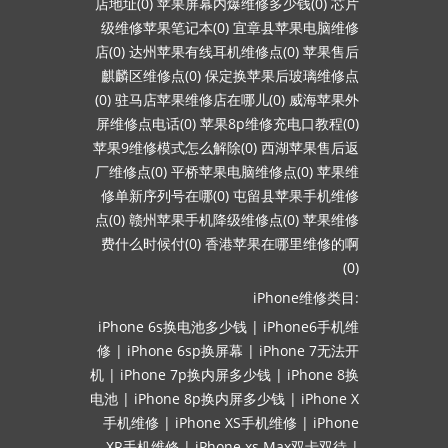
店地址(0)
苹果屏幕内爆维修多少钱(0)
芯片
级维修苹果笔记本(0)
宜章县苹果电脑维修
店(0)
达州苹果有线耳机维修点(0)
苹果售后
麒麟区维修点(0)
保定换苹果后玻璃维修点
(0)
驻马店苹果维修店在哪儿(0)
威海苹果外
屏维修点电话(0)
苹果8p维修充电口教程(0)
苹果9维修模式怎么解除(0)
西湖苹果售后返
厂维修点(0)
平桥苹果电脑维修点(0)
苹果维
修单新序列号在哪(0)
屯留县苹果手机维修
点(0)
赣州苹果手机降级维修点(0)
苹果维修
费什么时候付(0)
香港苹果在哪里维修的啊
(0)
iPhone维修类目:
iPhone 6s换电池多少钱
|
iPhone6手机维
修
|
iPhone 6sp换屏幕
|
iPhone 7无法开
机
|
iPhone 7p换内屏多少钱
|
iPhone 8换
电池
|
iPhone 8p换内屏多少钱
|
iPhone X
手机维修
|
iPhone XS手机维修
|
iPhone
XR手机维修
|
iPhone xs Max双卡双待
|