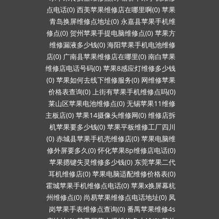
点电话(0)
西美苹果维修店在哪里啊(0)
苹果
青岛换屏维修点地址(0)
永嘉县苹果手机维
修点(0)
贺州苹果手提电脑维修点(0)
苹果方
维修漏液多少钱(0)
海阳苹果手机电池维修
店(0)
广南县苹果维修店在哪里(0)
南白苹果
维修店电话号码(0)
苹果8感应灯维修多少钱
(0)
苹果如何去线下维修服务(0)
网维修苹果
价格表查询(0)
上街有苹果手机维修点吗(0)
莱山区苹果电池维修点(0)
无锡苹果11维修
主板店(0)
苹果14摄像头维修网(0)
维修店拆
机苹果要多少钱(0)
苹果平板维修工厂四川
(0)
赤城县苹果手机壳维修店(0)
苹果电脑维
修外屏要多久(0)
怀化苹果8p维修店电话(0)
苹果摁键失灵维修多少钱(0)
东莞苹果二代
耳机维修店(0)
苹果电脑适配维修价格表(0)
霍城苹果手机维修点电话(0)
苹果x换屏幕杭
州维修点(0)
尚易苹果维修点电话地址(0)
凤
岗苹果手表维修点查询(0)
番禺苹果维修4s