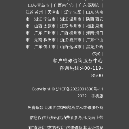
山东·青岛市
|
广西南宁市
|
广东·深圳市
|
江苏·苏州
|
天津市
|
辽宁·沈阳
|
山东·济南
市
|
浙江·宁波市
|
浙江·温州市
|
陕西·西安
市
|
山西·太原市
|
江苏·常州市
|
福建·泉州
市
|
广东·广州市
|
广西·柳州市
|
海南·海口
市
|
湖南·株洲市
|
浙江·嘉兴市
|
广东·中山
市
|
广东·佛山市
|
山西·运城市
|
黑龙江·哈
尔滨
|
客户维修咨询服务中心
咨询热线:400-119-
8500
Copyright ©
沪ICP备2022001800号-11
2022
|
手机版
免责条款:此页面(本网站)所展示维修服务商
信息仅作为资讯供消费者参考用.页面上带
有“直营店”或“授权店”的维修商,其认证信息