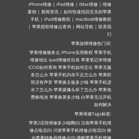
iPhone维修
|
iPad维修
|
iMac维修
|
维修
案例
|
新闻资讯
|
如何快速找回丢失的苹果
手机
|
iPad维修教程
|
macBook维修教程
|
苹果授权维修点查询
|
网站导航
|
联系我
们
苹果故障维修热门词:
苹果维修服务点
iPhone实用教程
苹果手机
维修地址
ipad维修价目表
苹果笔记本维修
ICCID如何查询
苹果手机如何定位
苹果无服
务怎么办
苹果手机内存不足怎么办
苹果听
筒没有声音
苹果换主板多少钱
苹果手机进
水了怎么办
苹果摄像头坏了怎么办
苹果免
费换电池
苹果换屏多少钱
白苹果无法开机
如何解决
苹果维修Tags标签:
苹果2话筒维修多少钱啊(0)
汉南苹果手机维
修点电话(0)
川港苹果手机维修点电话(0)
衡
水苹果转换器维修点(0)
塘桥苹果手机维修