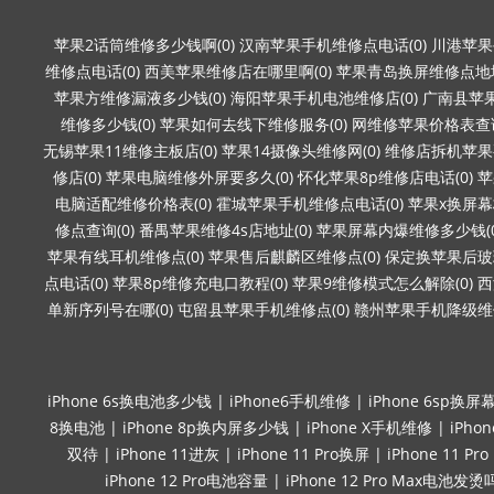
苹果2话筒维修多少钱啊(0)
汉南苹果手机维修点电话(0)
川港苹果
维修点电话(0)
西美苹果维修店在哪里啊(0)
苹果青岛换屏维修点地址
苹果方维修漏液多少钱(0)
海阳苹果手机电池维修店(0)
广南县苹果
维修多少钱(0)
苹果如何去线下维修服务(0)
网维修苹果价格表查询
无锡苹果11维修主板店(0)
苹果14摄像头维修网(0)
维修店拆机苹果要
修店(0)
苹果电脑维修外屏要多久(0)
怀化苹果8p维修店电话(0)
苹
电脑适配维修价格表(0)
霍城苹果手机维修点电话(0)
苹果x换屏幕
修点查询(0)
番禺苹果维修4s店地址(0)
苹果屏幕内爆维修多少钱(0
苹果有线耳机维修点(0)
苹果售后麒麟区维修点(0)
保定换苹果后玻璃
点电话(0)
苹果8p维修充电口教程(0)
苹果9维修模式怎么解除(0)
西
单新序列号在哪(0)
屯留县苹果手机维修点(0)
赣州苹果手机降级维修
iPhone 6s换电池多少钱
|
iPhone6手机维修
|
iPhone 6sp换屏
8换电池
|
iPhone 8p换内屏多少钱
|
iPhone X手机维修
|
iPho
双待
|
iPhone 11进灰
|
iPhone 11 Pro换屏
|
iPhone 11 P
iPhone 12 Pro电池容量
|
iPhone 12 Pro Max电池发烫