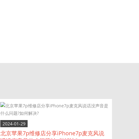
2024-01-29
北京苹果7p维修店分享iPhone7p麦克风说