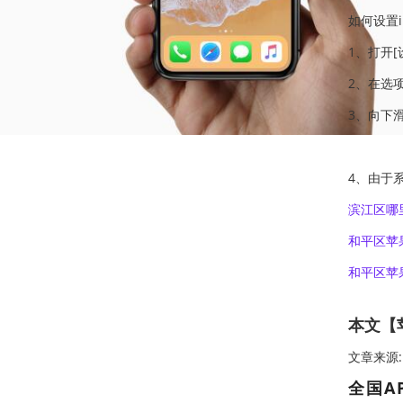
如何设置ip
1、打开[
2、在选
3、向下
4、由于
滨江区哪里
和平区苹
和平区
苹
本文【苹
文章来源:htt
全国A