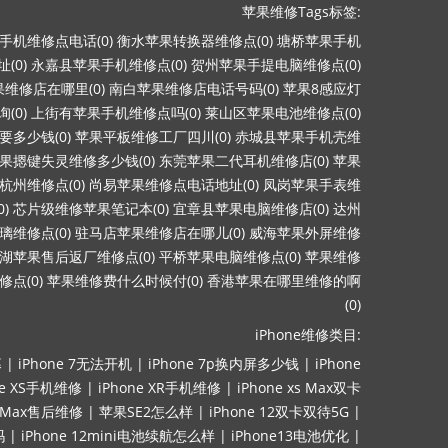
苹果维修Tags标签:
手机维修点电话(0)
衡水苹果转换器维修点(0)
塘桥苹果手机
(0)
永嘉县苹果手机维修点(0)
贺州苹果手提电脑维修点(0)
维修店在哪里(0)
南白苹果维修店电话号码(0)
苹果8感应灯
(0)
上街有苹果手机维修点吗(0)
莱山区苹果电池维修点(0)
多少钱(0)
苹果平板维修工厂四川(0)
赤城县苹果手机壳维
果摁键失灵维修多少钱(0)
东莞苹果二代耳机维修店(0)
苹果
杭州维修点(0)
尚易苹果维修点电话地址(0)
凤岗苹果手表维
)
芯片级维修苹果笔记本(0)
宜章县苹果电脑维修店(0)
达州
维修点(0)
驻马店苹果维修店在哪儿(0)
威海苹果外屏维修
湖苹果售后返厂维修点(0)
平桥苹果电脑维修点(0)
苹果维修
点(0)
苹果维修费什么时候付(0)
香港苹果在哪里维修的啊
(0)
iPhone维修类目:
幕
|
iPhone 7无法开机
|
iPhone 7p换内屏多少钱
|
iPhone
ne XS手机维修
|
iPhone XR手机维修
|
iPhone xs Max双卡
ro Max售后维修
|
苹果SE2怎么样
|
iPhone 12双卡双待5G
|
吗
|
iPhone 12mini电池续航怎么样
|
iPhone13电池优化
|