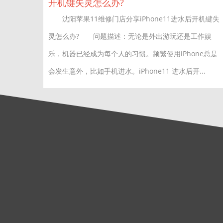
开机键失灵怎么办?
沈阳苹果11维修门店分享iPhone11进水后开机键失
灵怎么办? 问题描述：无论是外出游玩还是工作娱
乐，机器已经成为每个人的习惯。频繁使用iPhone总是
会发生意外，比如手机进水。iPhone11 进水后开...