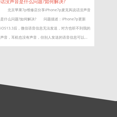
话没声音是什么问题?如何解决?
北京苹果7p维修店分享iPhone7p麦克风说话没声音
是什么问题?如何解决? 问题描述：iPhone7p更新
iOS13.3后，微信语音信息无法发送，对方也听不到我的
声音，耳机也没有声音，但别人发送的语音信息可以...